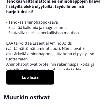
Tehokas välttämättömien aminohappojen kaava
lisätyillä elektrolyyteillä, täydellinen lisä
harjoituksiisi!
- Tehokas aminohappokaava
- Sisältää kaliumia ja magnesiumia
- Saatavilla useissa herkullisissa mauissa
EAA tarkoittaa Essential Amino Acids
(välttämättömät aminohapot). Nämä ovat 9
elintärkeää aminohappoa, joita keho ei pysty itse
tuottamaan.
Aminohapot ovat proteiinin rakennuspalikoita, ja
proteiini puolestaan rakentaa lihaksia. Ne
stimuloivat lihaskasvua ja estävät lihasten
Lue lisää
hajoamista. Toisin kuin proteiini, aminohapot
imeytyvät suoraan kehoon eivätkä tarvitse
pilkkomista. Siksi EAA:n nauttiminen harjoituksen
Muutkin ostivat
aikana, herätessä tai aterian yhteydessä on erittäin
tehokasta proteiininsaannin tehostamiseksi.