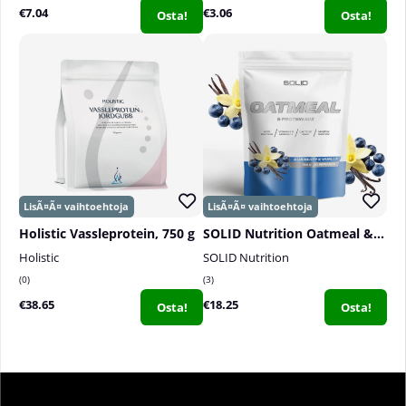
€7.04
€3.06
Osta!
Osta!
Holistic Vassleprotein, 750 g
SOLID Nutrition Oatmeal & Protein Mix, 750 g
Holistic
SOLID Nutrition
0
3
€38.65
€18.25
Osta!
Osta!