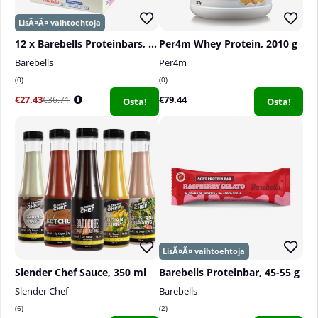
12 x Barebells Proteinbars, 55 g
Per4m Whey Protein, 2010 g
Barebells
Per4m
0
0
€27.43
€79.44
€36.71
Osta!
Osta!
Slender Chef Sauce, 350 ml
Barebells Proteinbar, 45-55 g
Slender Chef
Barebells
6
2