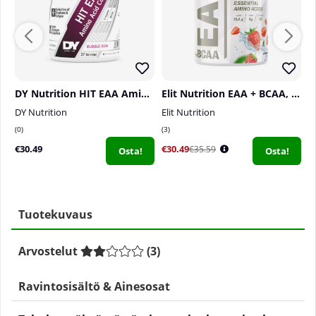
DY Nutrition HIT EAA Amino Acid Complex, 360 g
Elit Nutrition EAA + BCAA, 400 g
DY Nutrition
Elit Nutrition
S
0
3
0
€30.49
€30.49
€
€35.59
Osta!
Osta!
Tuotekuvaus
Arvostelut
(
3
)
Ravintosisältö & Ainesosat