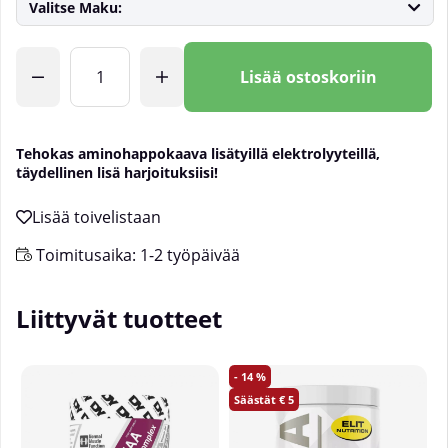
Valitse Maku:
Lkm
Lisää ostoskoriin
Tehokas aminohappokaava lisätyillä elektrolyyteillä,
täydellinen lisä harjoituksiisi!
Toimitusaika:
1-2 työpäivää
Liittyvät tuotteet
14
5