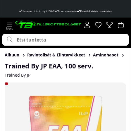
Ilmainen toimitus yli 100 €!
Bonus tuotteita
Pisteitä kaikista ostoksistasi
Toivelista
Lukumäärä toivel
.
Ost
Mää
.
Alkuun
Ravintolisät & Elintarvikkeet
Aminohapot
E
Trained By JP EAA, 100 serv.
Trained By JP
Tuotekuvat Trained By JP EAA, 100 serv.