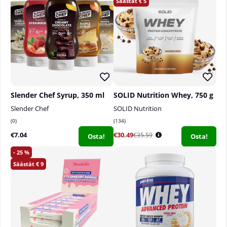
5
Slender Chef Syrup, 350 ml
SOLID Nutrition Whey, 750 g
Slender Chef
SOLID Nutrition
0
134
€7.04
€30.49
€35.59
Osta!
Osta!
25
9