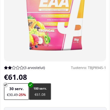
(
3 arvostelut
)
Tuotenro:
TBJP8945-1
Keskiarvoluokitus 2 / 5 Arvioiden määrä 3
€61.08
30 serv.
100 serv.
€61.08
€30.49
-25%