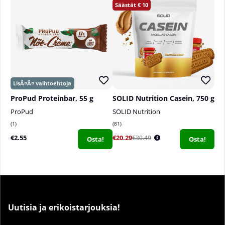
10
ProPud Proteinbar, 55 g
SOLID Nutrition Casein, 750 g
ProPud
SOLID Nutrition
1
81
€2.55
€20.29
€30.49
Osta!
Osta!
Uutisia ja erikoistarjouksia!