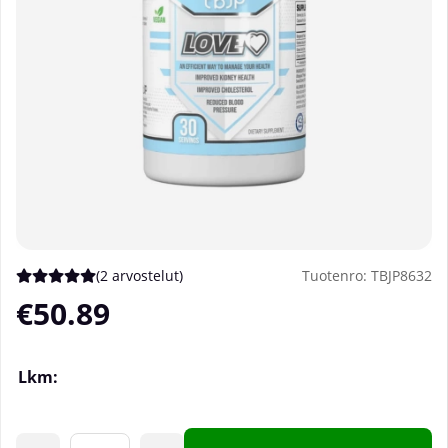
(
2 arvostelut
)
Tuotenro:
TBJP8632
Keskiarvoluokitus 5 / 5 Arvioiden määrä 2
€50.89
Lkm: