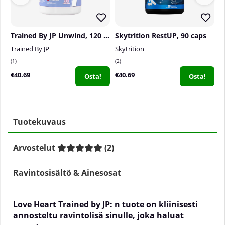
Trained By JP Unwind, 120 caps
Skytrition RestUP, 90 caps
Trained By JP
Skytrition
V
1
2
0
€40.69
€40.69
€
Osta!
Osta!
Tuotekuvaus
Arvostelut
(
2
)
Ravintosisältö & Ainesosat
Love Heart Trained by JP: n tuote on kliinisesti
annosteltu ravintolisä sinulle, joka haluat