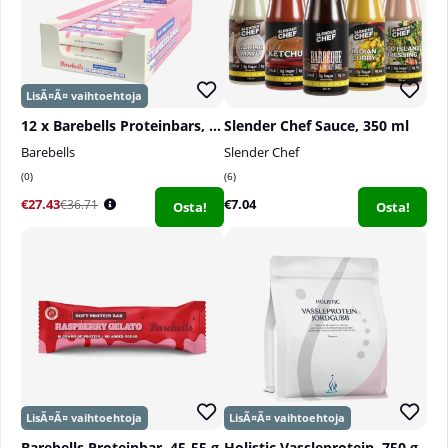
12 x Barebells Proteinbars, 55 g
Slender Chef Sauce, 350 ml
Barebells
Slender Chef
0
6
€27.43
€7.04
€36.71
Osta!
Osta!
Barebells Proteinbar, 45-55 g
Holistic Vassleprotein, 750 g