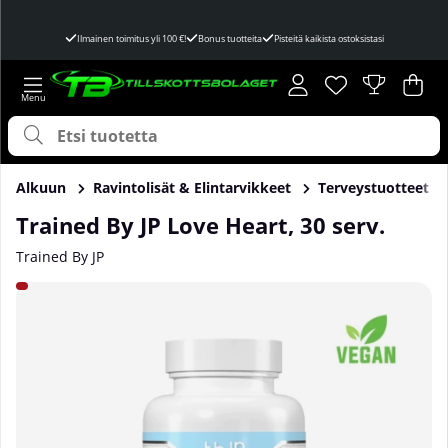
Ilmainen toimitus yli 100 €!
Bonus tuotteita
Pisteitä kaikista ostoksistasi
Toivelista
Lukumäärä toivel
.
Ost
Mää
.
Alkuun
Ravintolisät & Elintarvikkeet
Terveystuotteet
Trained By JP Love Heart, 30 serv.
Trained By JP
Tuotekuvat Trained By JP Love Heart, 30 serv.