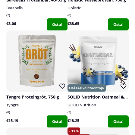
Barebells
Holistic
2
0
€3.06
€38.65
Osta!
Osta!
Tyngre Proteingröt, 750 g
SOLID Nutrition Oatmeal & Protein Mix, 750 g
Tyngre
SOLID Nutrition
0
3
€15.19
€18.25
Osta!
Osta!
33