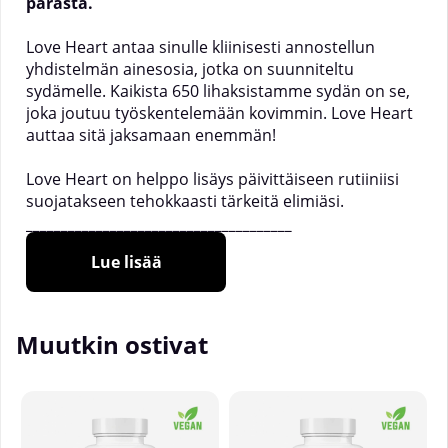
parasta.
Love Heart antaa sinulle kliinisesti annostellun
yhdistelmän ainesosia, jotka on suunniteltu
sydämelle. Kaikista 650 lihaksistamme sydän on se,
joka joutuu työskentelemään kovimmin. Love Heart
auttaa sitä jaksamaan enemmän!
Love Heart on helppo lisäys päivittäiseen rutiiniisi
suojatakseen tehokkaasti tärkeitä elimiäsi.
______________________________________
Annoskertoja pakkauksessa:
30
Lue lisää
Suositeltu annostus:
ota 2 kapselia päivittäin.
Korkean stressin aikana voit ottaa yhteensä 4
Muutkin ostivat
kapselia.