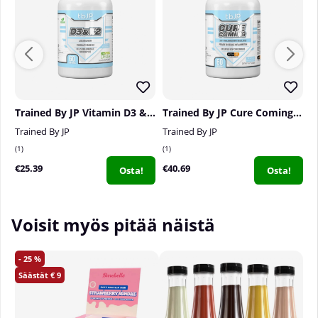
Trained By JP Vitamin D3 & K2, 60 caps
Trained By JP Cure Coming, 60 serv.
Trained By JP
Trained By JP
V
1
1
0
€25.39
€40.69
€
Osta!
Osta!
Voisit myös pitää näistä
25
9