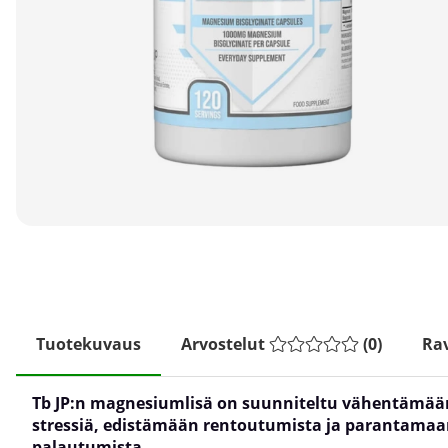
Tuotekuvaus
Arvostelut
(
0
)
Rav
Tb JP:n magnesiumlisä on suunniteltu vähentämää
stressiä, edistämään rentoutumista ja parantama
palautumista.