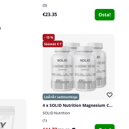
0
€23.35
Osta!
n
15
7
20
4 x SOLID Nutrition Magnesium Complex, 90 caps
5
SOLID Nutrition
1