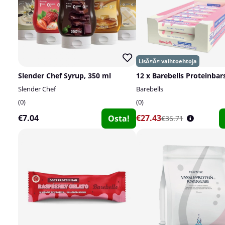
Slender Chef Syrup, 350 ml
12 x Barebells Proteinbars
Slender Chef
Barebells
0
0
€7.04
€27.43
Osta!
€36.71