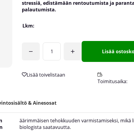
stressiä, edistämään rentoutumista ja paran
palautumista.
Lkm:
Lisää ostosko
Toimitusaika:
intosisältö & Ainesosat
n
äärimmäisen tehokkuuden varmistamiseksi, mikä l
an
biologista saatavuutta.