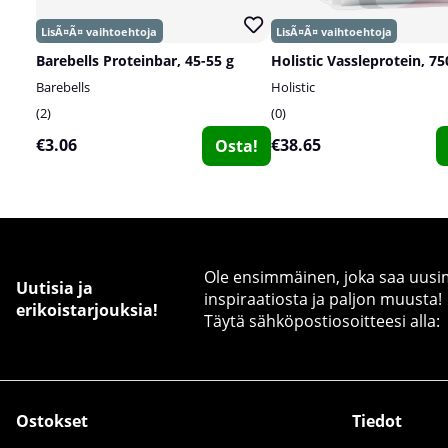
Barebells Proteinbar, 45-55 g
Holistic Vassleprotein, 75
Barebells
Holistic
2
0
€3.06
€38.65
Osta!
Ole ensimmäinen, joka saa uusimm
Uutisia ja
inspiraatiosta ja paljon muusta!
erikoistarjouksia!
Täytä sähköpostiosoitteesi alla:
Ostokset
Tiedot