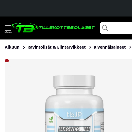
Alkuun
Ravintolisät & Elintarvikkeet
Kivennäisaineet
Tuotekuvat Trained By JP Magnesium, 120 caps