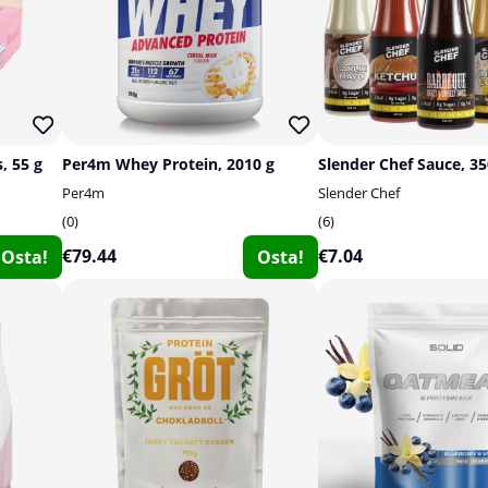
, 55 g
Per4m Whey Protein, 2010 g
Slender Chef Sauce, 3
Per4m
Slender Chef
0
6
€79.44
€7.04
Osta!
Osta!