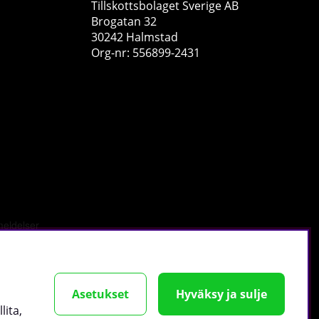
Tillskottsbolaget Sverige AB
Brogatan 32
30242 Halmstad
Org-nr: 556899-2431
Strength Magnesium Glycinate, 90 caps
Strength Sport Nutrition
2
€15.19
Osta!
tä
.
Asetukset
Hyväksy ja sulje
lita,