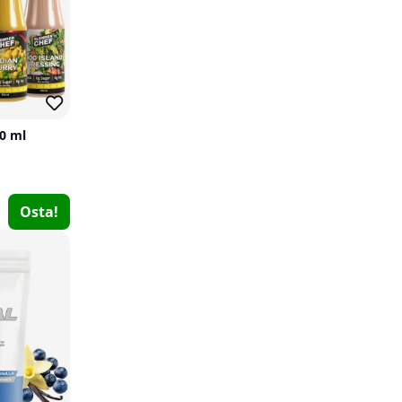
50 ml
Osta!
SOLID Nutrition Magnesium Complex, 90 caps
SOLID Nutrition
3
€13.15
Osta!
34