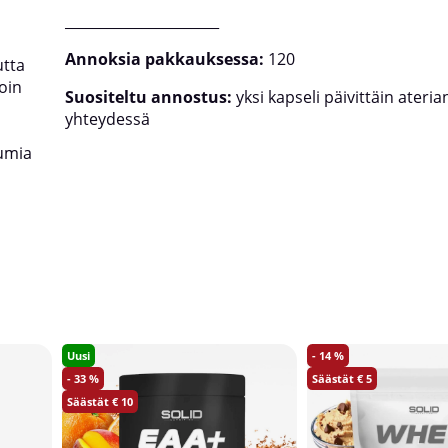
______________________
Annoksia pakkauksessa:
120
utta
oin
Suositeltu annostus:
yksi kapseli päivittäin ateria
yhteydessä
iumia
Uusi
14
33
5
10