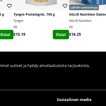
0 g
Tyngre Proteingröt, 750 g
Tyngre
SOLID Nutrition
0
3
€15.19
€18.25
Osta!
Osta!
at uutiset ja hyödy ainutlaatuisista tarjouksista,
Sosiaalinen media