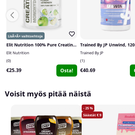
Elit Nutrition 100% Pure Creatine Monohydrate, 300 g
Trained By JP Unwind, 120
Elit Nutrition
Trained By JP
0
1
€25.39
€40.69
Osta!
Voisit myös pitää näistä
25
9