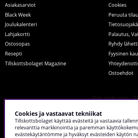
Asiakasarviot
Cookies
Black Week
Peruuta tila
Joulukalenteri
Tietosuojak
Lahjakortti
Palautus, Va
Ostosopas
Ryhdy lähetti
Resepti
Fyysinen ka
Tillskottsbolaget Magazine
Yhteydenot
Ostoehdot
Cookies ja vastaavat tekniikat
Tillskottsbolaget käyttää evästeitä ja vastaavia talle
relevanttia markkinointia ja paremman käyttökokemuk
evästekäytäntömme ja hyväksyt evästeiden käytön napsa