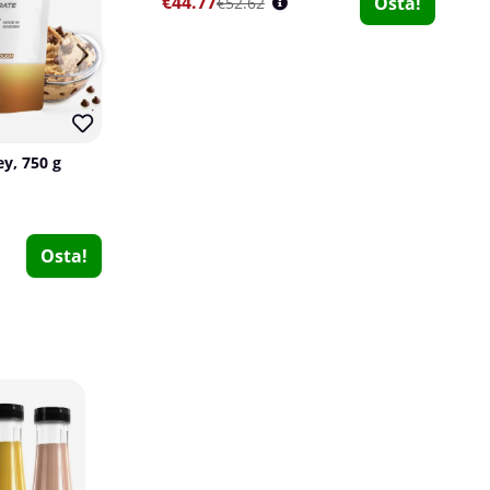
€44.77
Osta!
€52.62
y, 750 g
SOLID Nutrition BLACK LINE Rehydrate, 270 g
SOLID Nutrition BLACK LINE
Trained By JP
4
1
€20.29
€40.69
Osta!
Osta!
€25.39
Swedish Supplements Magnesium Complex, 90 caps
Swedish Supplements
0
€15.19
Osta!