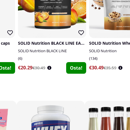
 caps
SOLID Nutrition BLACK LINE EAA+, 440 g
SOLID Nutrition Whe
SOLID Nutrition BLACK LINE
SOLID Nutrition
6
134
€20.29
€30.49
Osta!
Osta!
€30.49
€35.59