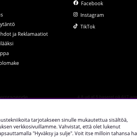
Facebook
us
Instagram
äytäntö
TikTok
ihdot ja Reklamaatiot
lääksi
uppa
tolomake
©
2026 tillskottsbolaget.fi. Käytämme evästeitä -
lue lisää tääl
nnustekniikoita tarjotakseen sinulle mukautettua sisältöä,
sen verkkosivuillamme. Vahvistat, että olet lukenut
uttamalla "Hyväksy ja sulje". Voit itse milloin tahansa hal