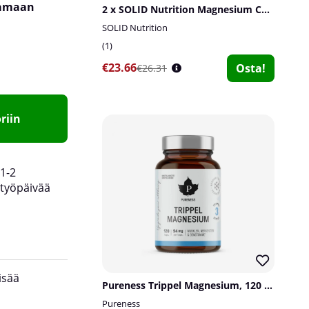
tamaan
2 x SOLID Nutrition Magnesium Complex, 90 caps
SOLID Nutrition
1
€23.66
Osta!
€26.31
riin
1-2
työpäivää
isää
Pureness Trippel Magnesium, 120 caps
Pureness