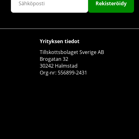
Rekisteröidy
Yrityksen tiedot
Tillskottsbolaget Sverige AB
Swedish Supplements Massive Mass, 3,5 kg
Brogatan 32
Swedish Supplements
30242 Halmstad
1
Org-nr: 556899-2431
€55.99
Osta!