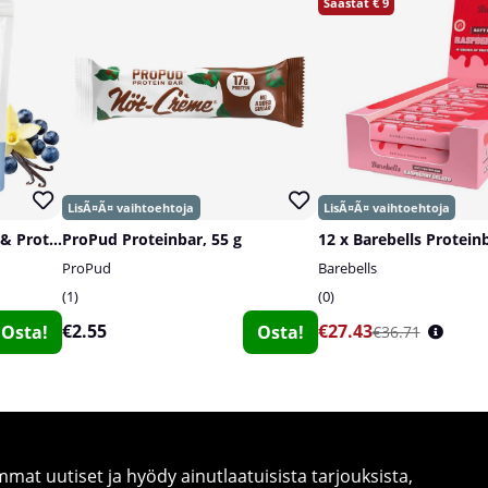
9
SOLID Nutrition Oatmeal & Protein Mix, 750 g
ProPud Proteinbar, 55 g
12 x Barebells Proteinb
ProPud
Barebells
1
0
€2.55
€27.43
Osta!
Osta!
€36.71
at uutiset ja hyödy ainutlaatuisista tarjouksista,