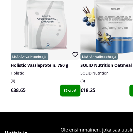
Holistic Vassleprotein, 750 g
Holistic
SOLID Nutrition
0
3
€38.65
€18.25
Osta!
Ole ensimmäinen, joka saa uusimm
Uutisia ja