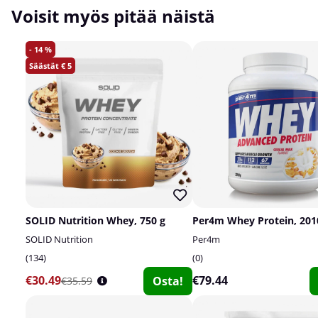
Voisit myös pitää näistä
14
5
SOLID Nutrition Whey, 750 g
Per4m Whey Protein, 201
SOLID Nutrition
Per4m
134
0
€30.49
€79.44
Osta!
€35.59