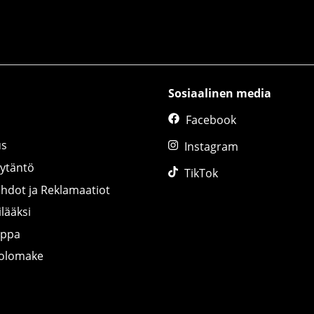
Sosiaalinen media
Facebook
us
Instagram
äytäntö
TikTok
ihdot ja Reklamaatiot
lääksi
uppa
tolomake