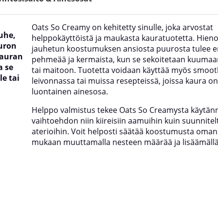
Oats So Creamy on kehitetty sinulle, joka arvostat
uhe,
helppokäyttöistä ja maukasta kauratuotetta. Hieno
uuron
jauhetun koostumuksen ansiosta puurosta tulee er
kauran
pehmeää ja kermaista, kun se sekoitetaan kuumaa
a se
tai maitoon. Tuotetta voidaan käyttää myös smooth
e tai
leivonnassa tai muissa resepteissä, joissa kaura on
luontainen ainesosa.
Helppo valmistus tekee Oats So Creamysta käytänn
vaihtoehdon niin kiireisiin aamuihin kuin suunnitel
aterioihin. Voit helposti säätää koostumusta oma
mukaan muuttamalla nesteen määrää ja lisäämäll