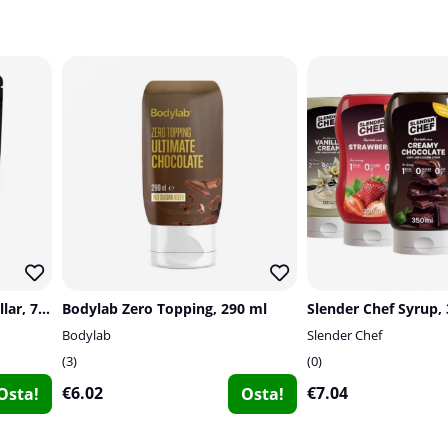
Tyngre Bakmix Chokladbollar, 750 g
Bodylab Zero Topping, 290 ml
Slender Chef Syrup,
Bodylab
Slender Chef
3
0
€6.02
€7.04
Osta!
Osta!