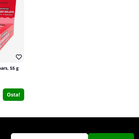
ars, 55 g
Star Nutrition Supreme Mass, 1530 g
Star Nutrition
5
Osta!
€26.41
Osta!