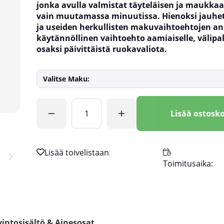
jonka avulla valmistat täyteläisen ja maukka
vain muutamassa minuutissa. Hienoksi jauhe
ja useiden herkullisten makuvaihtoehtojen an
käytännöllinen vaihtoehto aamiaiselle, välipal
osaksi päivittäistä ruokavaliota.
Valitse Maku:
Lkm
Lisää ostosko
Toimitusaika:
intosisältö & Ainesosat