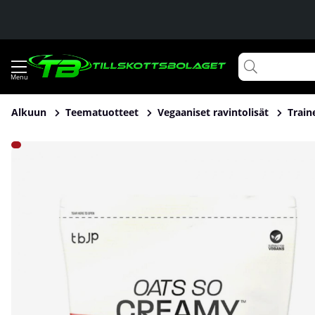
Alkuun
Teematuotteet
Vegaaniset ravintolisät
Train
Tuotekuvat Trained By JP Oats So Creamy, 2 kg