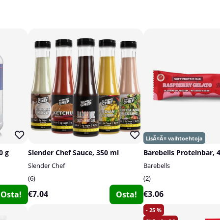
0 g
Slender Chef Sauce, 350 ml
Barebells Proteinbar, 
Slender Chef
Barebells
6
2
€7.04
€3.06
Osta!
Osta!
25