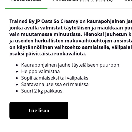
Trained By JP Oats So Creamy on kaurapohjainen ja
jonka avulla valmistat täyteläisen ja maukkaan p
vain muutamassa minuutissa. Hienoksi jauhetun 
ja useiden herkullisten makuvaihtoehtojen ansiost
on käytännöllinen vaihtoehto aamiaiselle, välipalall
osaksi päivittäistä ruokavaliota.
Kaurapohjainen jauhe täyteläiseen puuroon
Helppo valmistaa
Sopii aamiaiseksi tai välipalaksi
Saatavana useissa eri mauissa
Suuri 2 kg pakkaus
Lue lisää