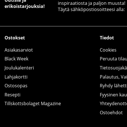
inspiraatiosta ja paljon muusta!
erikoistarjouksia!
Täytä sähköpostiosoitteesi alla:
Ostokset
Tiedot
Asiakasarviot
Cookies
Black Week
Peruuta tila
Joulukalenteri
Tietosuojak
Lahjakortti
Palautus, Va
Ostosopas
Ryhdy lähetti
Resepti
Fyysinen ka
Tillskottsbolaget Magazine
Yhteydenot
Ostoehdot