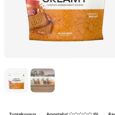
Tuotekuvaus
Arvostelut
(
0
)
Rav