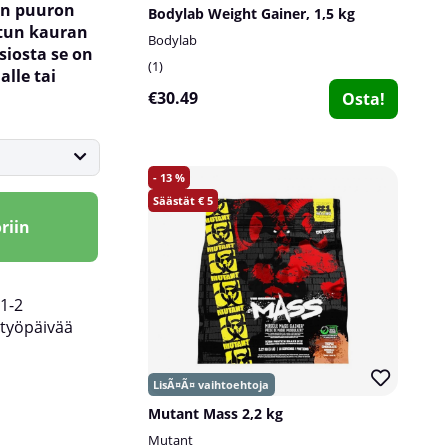
an puuron
Bodylab Weight Gainer, 1,5 kg
tun kauran
Bodylab
siosta se on
1
alle tai
€30.49
Osta!
13
5
riin
1-2
työpäivää
Mutant Mass 2,2 kg
Mutant