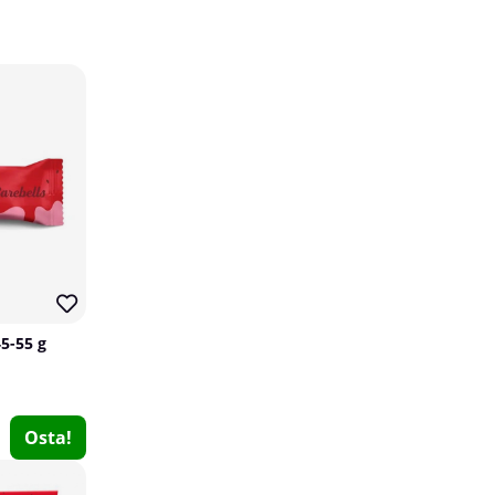
17
3
SOLID Nutrition Mass, 1 kg
SOLID Nutrition
45-55 g
8
€15.19
Osta!
€18.25
Osta!