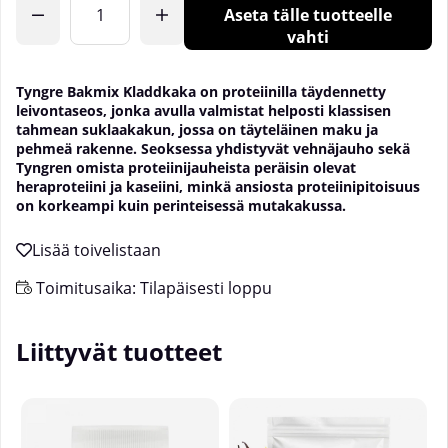
Aseta tälle tuotteelle
vahti
Tyngre Bakmix Kladdkaka on proteiinilla täydennetty
leivontaseos, jonka avulla valmistat helposti klassisen
tahmean suklaakakun, jossa on täyteläinen maku ja
pehmeä rakenne. Seoksessa yhdistyvät vehnäjauho sekä
Tyngren omista proteiinijauheista peräisin olevat
heraproteiini ja kaseiini, minkä ansiosta proteiinipitoisuus
on korkeampi kuin perinteisessä mutakakussa.
Toimitusaika:
Tilapäisesti loppu
Liittyvät tuotteet