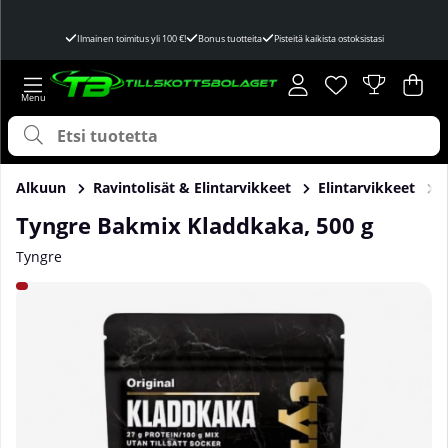
Ilmainen toimitus yli 100 €!
Bonus tuotteita
Pisteitä kaikista ostoksistasi
Toivelista
Lukumäärä toivel
.
Ost
Mää
.
Alkuun
Ravintolisät & Elintarvikkeet
Elintarvikkeet
Tyngre Bakmix Kladdkaka, 500 g
Tyngre
Tuotekuvat Tyngre Bakmix Kladdkaka, 500 g