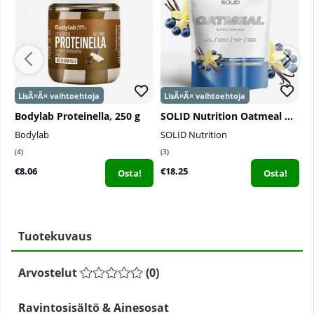
Bodylab Proteinella, 250 g
SOLID Nutrition Oatmeal & Protein Mix, 750 g
Bodylab
SOLID Nutrition
S
4
3
0
€8.06
€18.25
€
Osta!
Osta!
Tuotekuvaus
Arvostelut
(
0
)
Ravintosisältö & Ainesosat