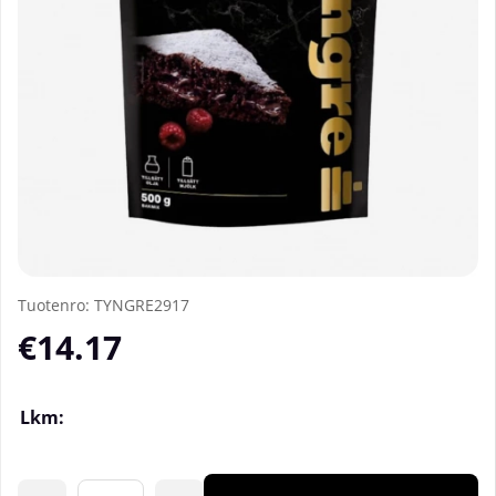
Tuotenro:
TYNGRE2917
€14.17
Lkm: