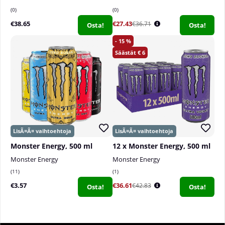
0
0
€38.65
€27.43
€36.71
Osta!
Osta!
15
6
Monster Energy, 500 ml
12 x Monster Energy, 500 ml
Monster Energy
Monster Energy
11
1
€3.57
€36.61
€42.83
Osta!
Osta!