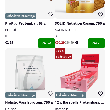
ProPud Proteinbar, 55 g
SOLID Nutrition Casein, 750 g
ProPud
SOLID Nutrition
1
81
€2.55
€20.29
€30.49
Osta!
Osta!
25
9
Holistic Vassleprotein, 750 g
12 x Barebells Proteinbars, 55 g
Holistic
Barebells