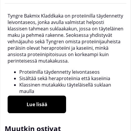
Tyngre Bakmix Kladdkaka on proteiinilla täydennetty
leivontaseos, jonka avulla valmistat helposti
klassisen tahmean suklaakakun, jossa on täyteläinen
maku ja pehmeä rakenne. Seoksessa yhdistyvät
vehnäjauho sekä Tyngren omista proteiinijauheista
peräisin olevat heraproteiini ja kaseiini, minkä
ansiosta proteiinipitoisuus on korkeampi kuin
perinteisessä mutakakussa.
Proteiinilla täydennetty leivontaseos
Sisältää sekä heraproteiinia että kaseiinia
Klassinen mutakakku täyteläisellä suklaan
maulla
Helppo leipoa – lisää vain reseptissä mainitut
ainekset
Lue lisää
500 g per pakkaus
Proteiini on peräisin Tyngre Vassle Varm Choklad- ja
Muutkin ostivat
Tyngre Kasein Vaniljdrömmar -proteiinijauheista.