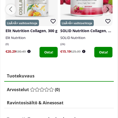
Elit Nutrition Collagen, 300 g
SOLID Nutrition Collagen, 230 g
Elit Nutrition
SOLID Nutrition
El
0
26
0
€20.29
€15.19
€
€30.49
€25.39
Osta!
Osta!
Tuotekuvaus
Arvostelut
(
0
)
Ravintosisältö & Ainesosat