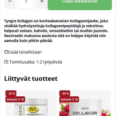
Lisää ostoskoriin
Tyngre Kollagen on korkealaatuinen kollageenijauhe, joka
sisältää hydrolysoituja kollageenipeptidejä ja sekoittuu
helposti veteen, kahviin, smoothieihin tai muihin juomiin.
Neutraalin makunsa ansiosta sitä on helppo käyttää niin
aamulla kuin pitkin päivää.
Toimitusaika:
1-2 työpäivää
Liittyvät tuotteet
33
40
10
10