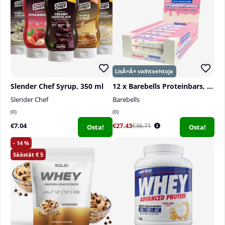
Slender Chef Syrup, 350 ml
12 x Barebells Proteinbars, 55 g
Slender Chef
Barebells
0
0
€7.04
€27.43
€36.71
Osta!
Osta!
14
5