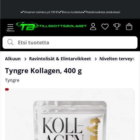
Ilmainen toimitus yli 100 €!
Bonus tuotteita
Pisteitä kaikista ostoksistasi
Toivelista
Lukumäärä toivel
.
Ost
Mää
.
Alkuun
Ravintolisät & Elintarvikkeet
Nivelten terveys
Tyngre Kollagen, 400 g
Tyngre
Tuotekuvat Tyngre Kollagen, 400 g