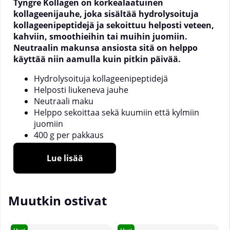
Tyngre Kollagen on korkealaatuinen
kollageenijauhe, joka sisältää hydrolysoituja
kollageenipeptidejä ja sekoittuu helposti veteen,
kahviin, smoothieihin tai muihin juomiin.
Neutraalin makunsa ansiosta sitä on helppo
käyttää niin aamulla kuin pitkin päivää.
Hydrolysoituja kollageenipeptidejä
Helposti liukeneva jauhe
Neutraali maku
Helppo sekoittaa sekä kuumiin että kylmiin
juomiin
400 g per pakkaus
Tyngre Kollagen sisältää hydrolysoitua kollageenia,
Lue lisää
mikä tarkoittaa, että proteiini on pilkottu
pienemmiksi peptideiksi hyvän liukoisuuden ja
helpon käytön varmistamiseksi. Jauhe liukenee
Muutkin ostivat
nopeasti vaikuttamatta merkittävästi makuun, joten
sitä on helppo lisätä esimerkiksi kahviin, teehen,
jogurttiin, puuroon tai smoothieihin.