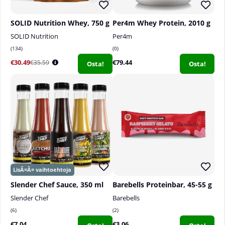
SOLID Nutrition Whey, 750 g
Per4m Whey Protein, 2010 g
SOLID Nutrition
Per4m
134
0
€30.49
€79.44
€35.59
Osta!
Osta!
Slender Chef Sauce, 350 ml
Barebells Proteinbar, 45-55 g
Slender Chef
Barebells
6
2
€7.04
€3.06