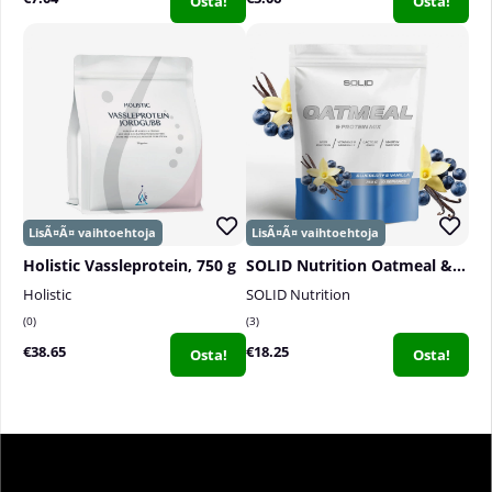
Osta!
Osta!
Holistic Vassleprotein, 750 g
SOLID Nutrition Oatmeal & Protein Mix, 750 g
Holistic
SOLID Nutrition
0
3
€38.65
€18.25
Osta!
Osta!