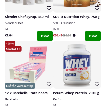
Slender Chef Syrup, 350 ml
SOLID Nutrition Whey, 750 g
Slender Chef
SOLID Nutrition
0
134
€7.04
€30.49
€35.59
Osta!
Osta!
25
9
12 x Barebells Proteinbars, 55 g
Per4m Whey Protein, 2010 g
Barebells
Per4m
0
0