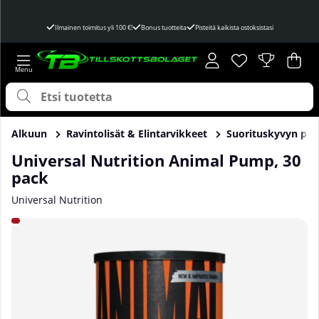
Ilmainen toimitus yli 100 €!
Bonus tuotteita
Pisteitä kaikista ostoksistasi
Toivelista
Lukumäärä toivel
.
Ost
Mää
.
Alkuun
Ravintolisät & Elintarvikkeet
Suorituskyvyn par
Universal Nutrition Animal Pump, 30
pack
Universal Nutrition
Tuotekuvat Universal Nutrition Animal Pump, 30 pack