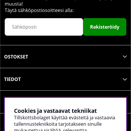
muusta!
Täytä sähköpostiosoitteesi alla:
Rekisteröidy
OSTOKSET
TIEDOT
SOSIAALINEN MEDIA
Cookies ja vastaavat tekniikat
Tillskottsbolaget käyttää evästeitä ja vastaavia
tallennustekniikoita tarjotakseen sinulle
YRITYKSEN TIEDOT
mukautettua sisältöä, relevanttia