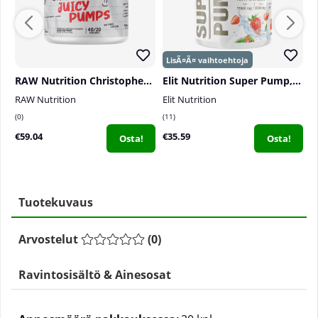
RAW Nutrition Christopher´s Juicy Pumps, 40 serv.
Elit Nutrition Super Pump, 300 g
RAW Nutrition
Elit Nutrition
P
0
11
2
€59.04
€35.59
€
Osta!
Osta!
Tuotekuvaus
Arvostelut
(
0
)
Ravintosisältö & Ainesosat