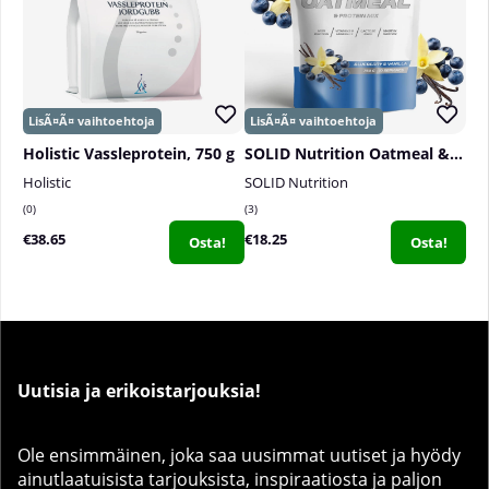
Holistic Vassleprotein, 750 g
SOLID Nutrition Oatmeal & Protein Mix, 750 g
Holistic
SOLID Nutrition
0
3
€38.65
€18.25
Osta!
Osta!
Uutisia ja erikoistarjouksia!
Ole ensimmäinen, joka saa uusimmat uutiset ja hyödy
ainutlaatuisista tarjouksista, inspiraatiosta ja paljon