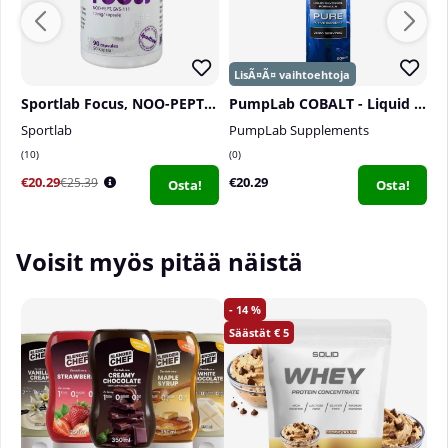
Sportlab Focus, NOO-PEPT, 90 caps
PumpLab COBALT - Liquid Glycerol, 500 ml
Sportlab
PumpLab Supplements
U
10
0
6
€20.29
€20.29
€
€25.39
Osta!
Osta!
Voisit myös pitää näistä
14
5