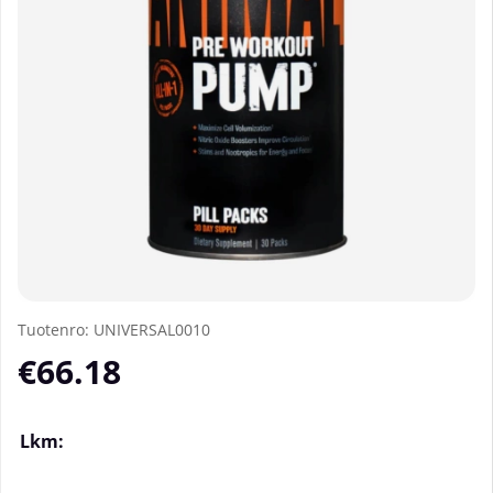
Tuotenro:
UNIVERSAL0010
€66.18
Lkm: