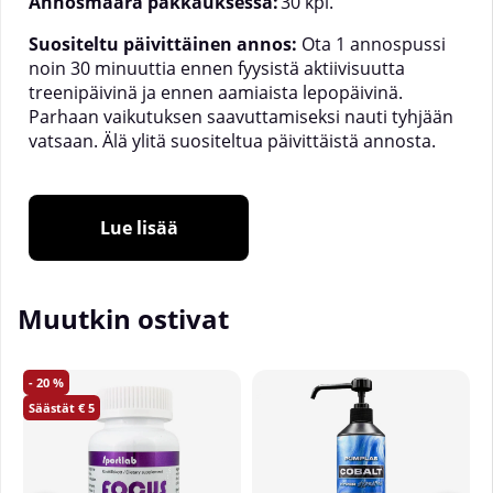
Annosmäärä pakkauksessa:
30 kpl.
Suositeltu päivittäinen annos:
Ota 1 annospussi
noin 30 minuuttia ennen fyysistä aktiivisuutta
treenipäivinä ja ennen aamiaista lepopäivinä.
Parhaan vaikutuksen saavuttamiseksi nauti tyhjään
vatsaan. Älä ylitä suositeltua päivittäistä annosta.
Lue lisää
Muutkin ostivat
20
5