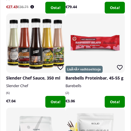
€27.43
€79.44
€36.71
Osta!
Osta!
Slender Chef Sauce, 350 ml
Barebells Proteinbar, 45-55 g
Slender Chef
Barebells
6
2
€7.04
€3.06
Osta!
Osta!