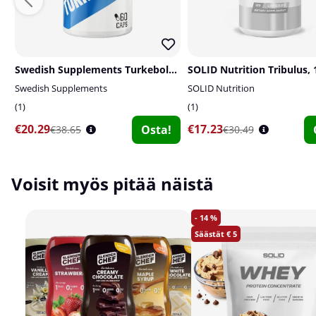
Swedish Supplements Turkebolone, 60 caps
Swedish Supplements
SOLID Nutrition
1
1
€20.29
€17.23
Osta!
€38.65
€30.49
Voisit myös pitää näistä
14
5