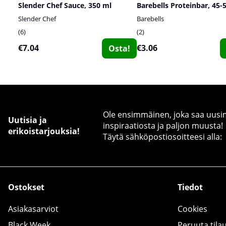
Slender Chef Sauce, 350 ml
Barebells Proteinbar, 45-
Slender Chef
Barebells
6
2
€7.04
€3.06
Osta!
Ole ensimmäinen, joka saa uusimm
Uutisia ja
inspiraatiosta ja paljon muusta!
erikoistarjouksia!
Täytä sähköpostiosoitteesi alla:
Ostokset
Tiedot
Asiakasarviot
Cookies
Black Week
Peruuta tila