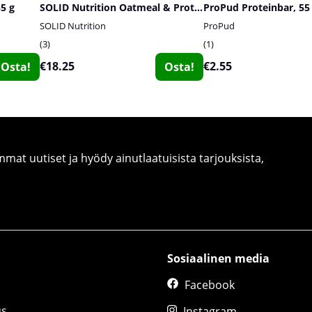
55 g
SOLID Nutrition Oatmeal & Protein Mix, 750 g
ProPud Proteinbar, 55
SOLID Nutrition
ProPud
3
1
€18.25
€2.55
Osta!
Osta!
at uutiset ja hyödy ainutlaatuisista tarjouksista,
Sosiaalinen media
Facebook
us
Instagram