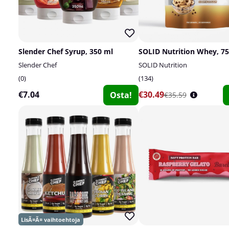
Slender Chef Syrup, 350 ml
SOLID Nutrition Whey, 75
Slender Chef
SOLID Nutrition
0
134
€7.04
€30.49
Osta!
€35.59