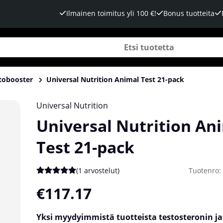
Ilmainen toimitus yli 100 €!
Bonus tuotteita
tobooster
Universal Nutrition Animal Test 21-pack
Universal Nutrition
Universal Nutrition An
Test 21-pack
(
1 arvostelut
)
Tuotenro:
Keskiarvoluokitus 5 / 5 Arvioiden määrä 1
€117.17
Yksi myydyimmistä tuotteista testosteronin ja