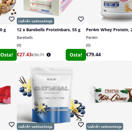
0 g
12 x Barebells Proteinbars, 55 g
Per4m Whey Protein, 
Barebells
Per4m
0
0
€27.43
€79.44
Osta!
Osta!
€36.71