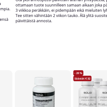
a
ottamaan tuote suunnilleen samaan aikaan joka pä
impia.
3 viikkoa peräkkäin, ei pidempään eikä mieluiten 
Tee sitten vähintään 2 viikon tauko. Älä ylitä suosit
eensä
päivittäistä annosta.
20
32