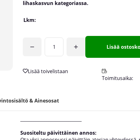
lihaskasvun kategoriassa.
Lkm:
Lisää ostosko
Toimitusaika:
intosisältö & Ainesosat
____________________________
Suositeltu päivittäinen annos:
Ota yksi annospussi päivittäin aterian yhteydessä, 