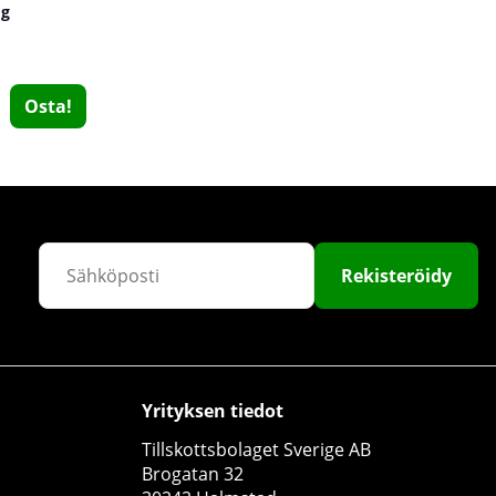
 g
Osta!
Mutant Test, 90 caps
Rekisteröidy
Mutant
3
€35.59
Osta!
Yrityksen tiedot
Tillskottsbolaget Sverige AB
Brogatan 32