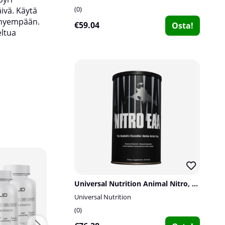
0
ivä. Käytä
lyhyempään.
€59.04
Osta!
eltua
Universal Nutrition Animal Nitro, 44 packs
Universal Nutrition
0