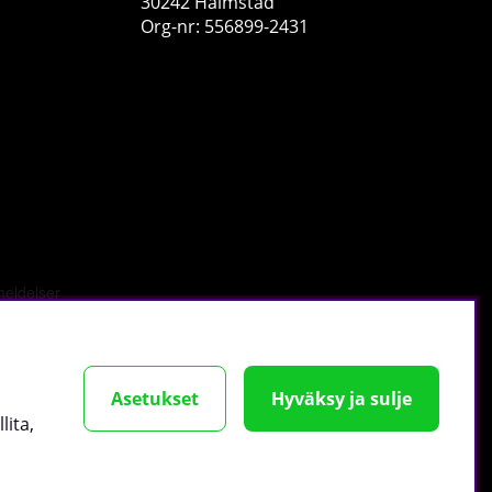
30242 Halmstad
Org-nr: 556899-2431
Swedish Supplements T-Power, 200 caps
Swedish Supplements
1
€40.69
Osta!
tä
.
Asetukset
Hyväksy ja sulje
lita,