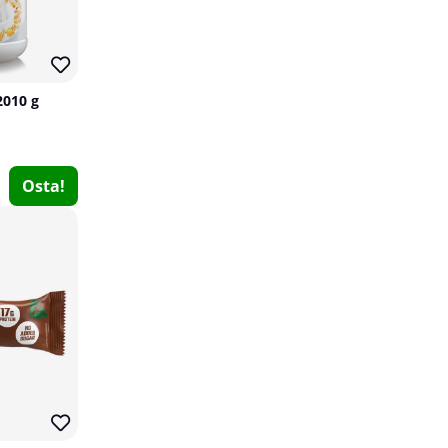
43
30
2010 g
Osta!
2 x Elit Nutrition Savage Testo, 60 caps
Elit Nutrition
0
€40.59
Osta!
€71.18