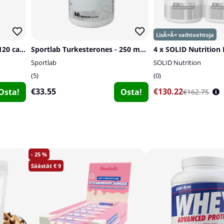
SOLID Nutrition Tribulus, 120 caps
Sportlab Turkesterones - 250 mg, 60 caps
Sportlab
SOLID Nutrition
5
0
€33.55
€130.22
Osta!
Osta!
€162.75
25
9