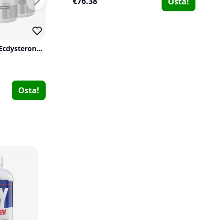
€76.38
Osta!
4 x SOLID Nutrition Ecdysterone, 90 caps
DY Nutrition Testoboost, 270 g
DY Nutrition
SOLID Nutrition
0
5
€28.45
€30.49
Osta!
Osta!
SOLID Nutrition BLACK LINE Test, 360 g
SOLID Nutrition BLACK LINE
0
€40.69
Osta!