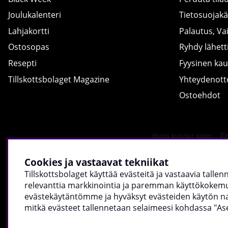
Joulukalenteri
Tietosuojak
Lahjakortti
Palautus, Va
Ostosopas
Ryhdy lähetti
Resepti
Fyysinen ka
Tillskottsbolaget Magazine
Yhteydenot
Ostoehdot
Cookies ja vastaavat tekniikat
Tillskottsbolaget käyttää evästeitä ja vastaavia talle
relevanttia markkinointia ja paremman käyttökokemuk
evästekäytäntömme ja hyväksyt evästeiden käytön napsa
mitkä evästeet tallennetaan selaimeesi kohdassa "As