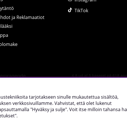
äytäntö
TikTok
ihdot ja Reklamaatiot
lääksi
uppa
tolomake
©
2026 tillskottsbolaget.fi. Käytämme evästeitä -
lue lisää tääl
nnustekniikoita tarjotakseen sinulle mukautettua sisältöä,
sen verkkosivuillamme. Vahvistat, että olet lukenut
uttamalla "Hyväksy ja sulje". Voit itse milloin tahansa hal
etukset".