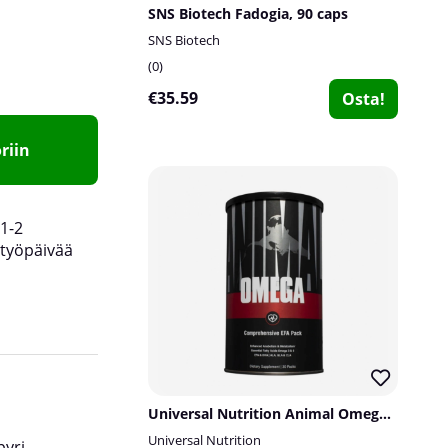
SNS Biotech Fadogia, 90 caps
SNS Biotech
0
€35.59
Osta!
riin
1-2
työpäivää
Universal Nutrition Animal Omega, 30 packs
Universal Nutrition
pyri