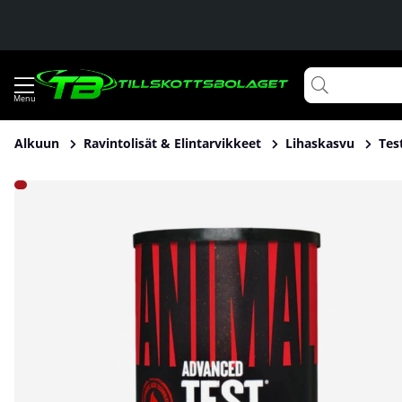
Alkuun
Ravintolisät & Elintarvikkeet
Lihaskasvu
Tes
Tuotekuvat Universal Nutrition Animal Test 21-pack