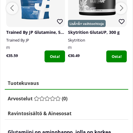
Trained By JP Glutamine, 500 g
Skytrition GlutaUP, 300 g
Trained By JP
Skytrition
S
0
0
0
€35.59
€30.49
€
Osta!
Osta!
Tuotekuvaus
Arvostelut
(
0
)
Ravintosisältö & Ainesosat
Glutamiini on aminohappo, jolla on korkea