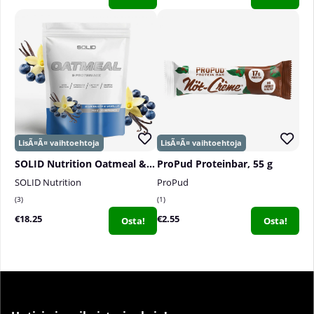
SOLID Nutrition Oatmeal & Protein Mix, 750 g
ProPud Proteinbar, 55 g
SOLID Nutrition
ProPud
3
1
€18.25
€2.55
Osta!
Osta!