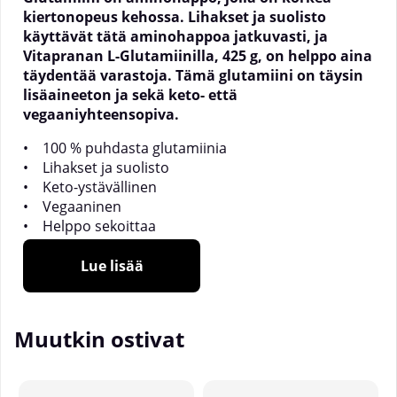
kiertonopeus kehossa. Lihakset ja suolisto
käyttävät tätä aminohappoa jatkuvasti, ja
Vitapranan L-Glutamiinilla, 425 g, on helppo aina
täydentää varastoja. Tämä glutamiini on täysin
lisäaineeton ja sekä keto- että
vegaaniyhteensopiva.
• 100 % puhdasta glutamiinia
• Lihakset ja suolisto
• Keto-ystävällinen
• Vegaaninen
• Helppo sekoittaa
Suolisto, lihakset ja
Lue lisää
immuunijärjestelmä
Muutkin ostivat
Glutamiinia käytetään runsaasti monissa tärkeissä
kudoksissa kehossa. Näihin kuuluvat muun muassa
lihakset, suolisto ja immuunijärjestelmä. Saamme