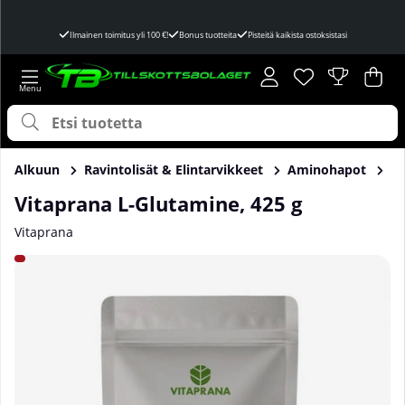
Ilmainen toimitus yli 100 €!
Bonus tuotteita
Pisteitä kaikista ostoksistasi
Toivelista
Lukumäärä toivel
.
Ost
Mää
.
Alkuun
Ravintolisät & Elintarvikkeet
Aminohapot
Gl
Vitaprana L-Glutamine, 425 g
Vitaprana
Tuotekuvat Vitaprana L-Glutamine, 425 g