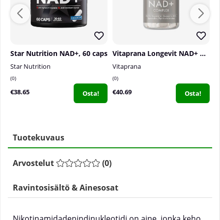
Star Nutrition NAD+, 60 caps
Vitaprana Longevit NAD+ Complex, 30 caps
Star Nutrition
Vitaprana
S
0
0
0
€38.65
€40.69
€
Osta!
Osta!
Tuotekuvaus
Arvostelut
(
0
)
Ravintosisältö & Ainesosat
Nikotinamidadenindinukleotidi on aine, jonka keho