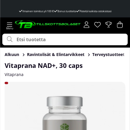
Ilmainen toimitus yli 100 €!
Bonus tuotteita
Pisteitä kaikista ostoksistasi
Toivelista
Lukumäärä toivel
.
Ost
Mää
.
Alkuun
Ravintolisät & Elintarvikkeet
Terveystuotteet
Vitaprana NAD+, 30 caps
Vitaprana
Tuotekuvat Vitaprana NAD+, 30 caps