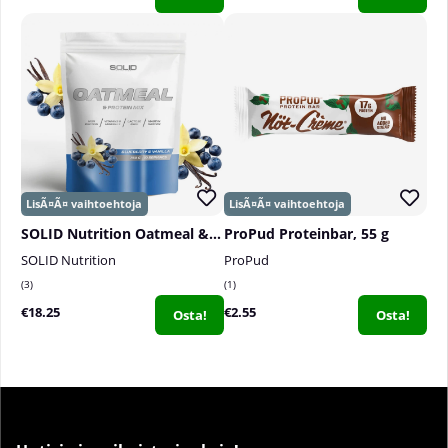
SOLID Nutrition Oatmeal & Protein Mix, 750 g
ProPud Proteinbar, 55 g
SOLID Nutrition
ProPud
3
1
€18.25
€2.55
Osta!
Osta!