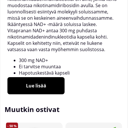
muodostaa nikotinamidiribosidin avulla. Se on
luonnollisesti esiintyvä molekyyli soluissamme,
missä se on keskeinen aineenvaihdunnassamme.
Ikääntyessä NAD+ -määrä soluissa laskee.
Vitapranan NAD+ antaa 300 mg puhdasta
nikotinamidadenindinukleotidia kapselia kohti.
Kapselit on kehitetty niin, etteivät ne liukene
vatsassa vaan vasta myöhemmin suolistossa.
300 mg NAD+
Ei tarvitse muuntaa
Hapotuskestävä kapseli
Ei tarpeettomia lisäaineita
Riittää 15 - 30 päiväksi
Lue lisää
Puhdasta, muuntautumatonta
NAD+:ta
Muutkin ostivat
Nikotinamidadenindinukleotidi eli NAD+ löytyy
50