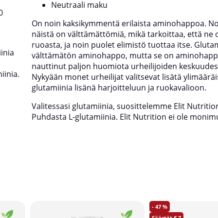
Neutraali maku
0
On noin kaksikymmentä erilaista aminohappoa. No
näistä on välttämättömiä, mikä tarkoittaa, että ne
ruoasta, ja noin puolet elimistö tuottaa itse. Glutam
iinia
välttämätön aminohappo, mutta se on aminohappo
,
nauttinut paljon huomiota urheilijoiden keskuudes
iinia.
Nykyään monet urheilijat valitsevat lisätä ylimääräi
glutamiinia lisänä harjoitteluun ja ruokavalioon.
Valitessasi glutamiinia, suosittelemme Elit Nutriti
Puhdasta L-glutamiinia. Elit Nutrition ei ole monim
47
7