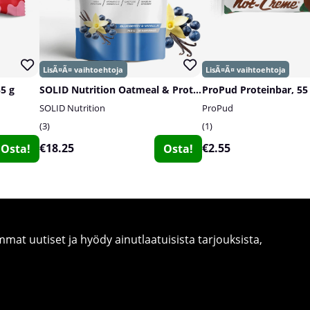
55 g
SOLID Nutrition Oatmeal & Protein Mix, 750 g
ProPud Proteinbar, 55
SOLID Nutrition
ProPud
3
1
€18.25
€2.55
Osta!
Osta!
at uutiset ja hyödy ainutlaatuisista tarjouksista,