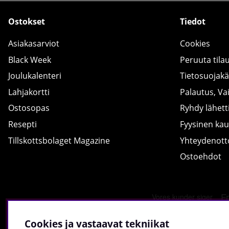
Ostokset
Tiedot
Asiakasarviot
Cookies
Black Week
Peruuta tila
Joulukalenteri
Tietosuojak
Lahjakortti
Palautus, Va
Ostosopas
Ryhdy lähetti
Resepti
Fyysinen ka
Tillskottsbolaget Magazine
Yhteydenot
Ostoehdot
Cookies ja vastaavat tekniikat