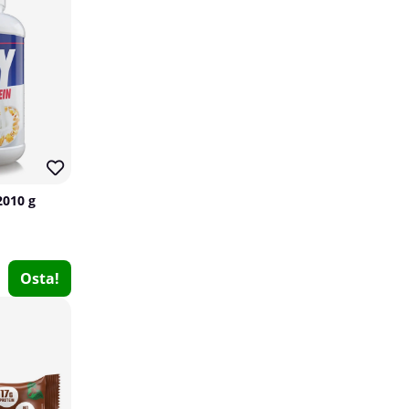
2010 g
Mutant Core Series Glutamine, 300 g
Mutant
Osta!
1
€26.41
Osta!