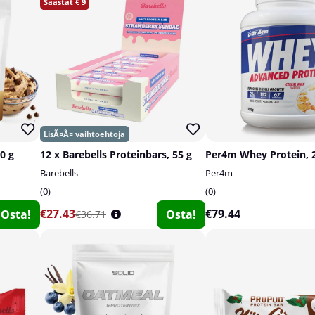
9
0 g
12 x Barebells Proteinbars, 55 g
Per4m Whey Protein, 
Barebells
Per4m
0
0
€27.43
€79.44
Osta!
Osta!
€36.71