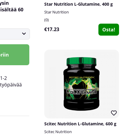
ysin
Star Nutrition L-Glutamine, 400 g
isältää 60
Star Nutrition
0
€17.23
Osta!
riin
1-2
työpäivää
tätä tuotetta millään tavoin, vaan tässä käyte
Scitec Nutrition L-Glutamine, 600 g
puhdasta glutamiinia. Tuote on täysin lisäaine
Scitec Nutrition