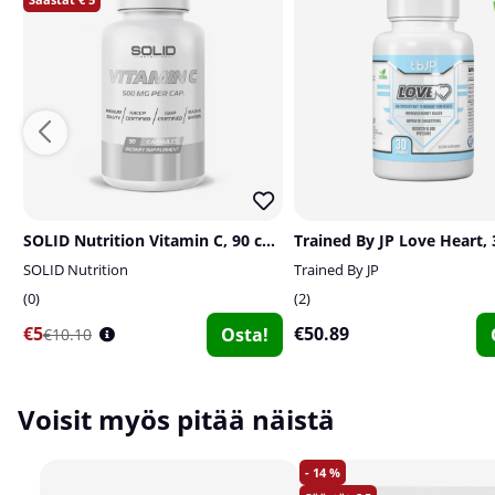
SOLID Nutrition Vitamin C, 90 caps
Trained By JP Love Heart, 
SOLID Nutrition
Trained By JP
0
2
€5
€50.89
Osta!
€10.10
Voisit myös pitää näistä
14