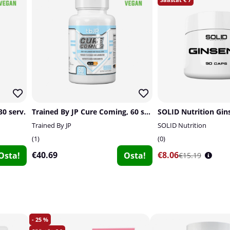
30 serv.
Trained By JP Cure Coming, 60 serv.
SOLID Nutrition Gin
Trained By JP
SOLID Nutrition
1
0
€40.69
€8.06
Osta!
Osta!
€15.19
25