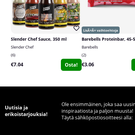
Slender Chef Sauce, 350 ml
Barebells Proteinbar, 45-
Slender Chef
Barebells
6
2
€7.04
€3.06
Osta!
Ole ensimmäinen, joka saa uusimm
Uutisia ja
inspiraatiosta ja paljon muusta!
erikoistarjouksia!
Täytä sähköpostiosoitteesi alla: