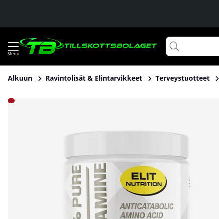
Alkuun
Ravintolisät & Elintarvikkeet
Terveystuotteet
Tuotekuvat Elit Nutrition 100% Pure L-Glutamine, 300 g