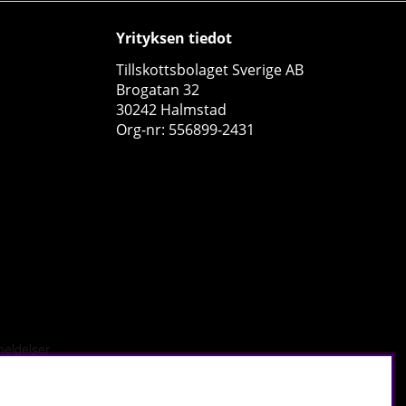
Yrityksen tiedot
Tillskottsbolaget Sverige AB
Brogatan 32
30242 Halmstad
Org-nr: 556899-2431
Fairing L-Glutamin, 500 g
Fairing
1
€36.61
Osta!
tä
.