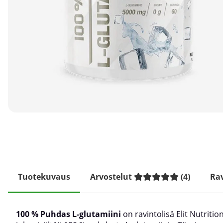
Tuotekuvaus
Arvostelut
(
4
)
Rav
100 % Puhdas L-glutamiini
on ravintolisä Elit Nutrition