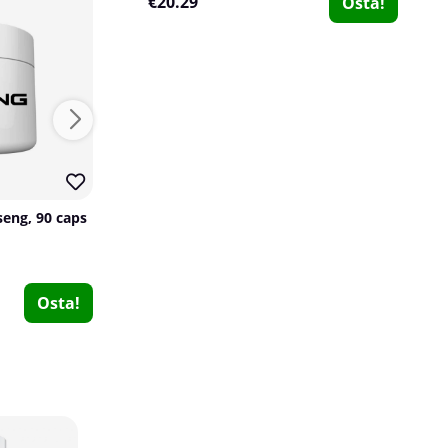
€20.29
Osta!
25
13
seng, 90 caps
SOLID Nutrition Ashwagandha, 60 caps
SOLID Nutrition
SOLID Nutrition
3
1
€15.19
€51.70
Osta!
Osta!
€60.78
2 x Mutant Core Series Glutamine, 300 g
Mutant
1
€39.67
Osta!
€52.82