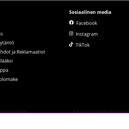
Sosiaalinen media
Facebook
us
Instagram
äytäntö
TikTok
ihdot ja Reklamaatiot
lääksi
uppa
tolomake
©
2026 tillskottsbolaget.fi. Käytämme evästeitä -
lue lisää tääl