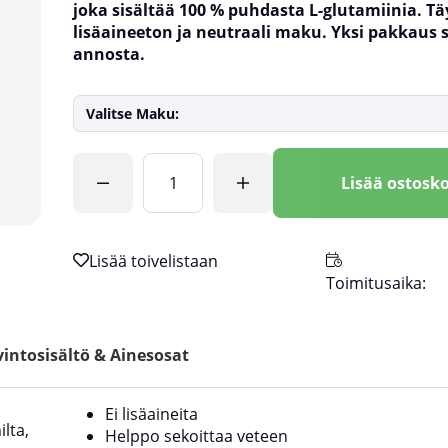
joka sisältää 100 % puhdasta L-glutamiinia. Tä
lisäaineeton ja neutraali maku. Yksi pakkaus s
annosta.
Valitse Maku:
Lkm
Lisää ostosko
Toimitusaika:
intosisältö & Ainesosat
Ei lisäaineita
ilta,
Helppo sekoittaa veteen