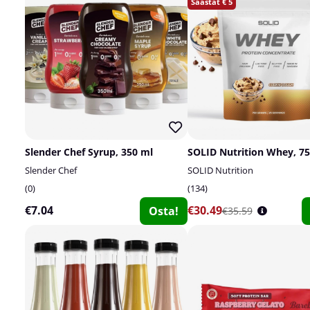
5
Slender Chef Syrup, 350 ml
SOLID Nutrition Whey, 75
Slender Chef
SOLID Nutrition
0
134
€7.04
€30.49
Osta!
€35.59