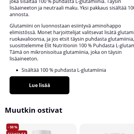
joka sisältää 100 % puhdasta L-glutamiinia. Täysin
lisäaineeton ja neutraali maku. Yksi pakkaus sisältää 10
annosta.
Glutamiini on luonnostaan esiintyvä aminohappo
elimistössä. Monet harjoittelijat valitsevat lisätä glutam
ruokavalioonsa, ja jos etsit täysin puhdasta glutamiinia
suosittelemme Elit Nutritionin 100 % Puhdasta L-glutam
Tämä on mikronisoitua glutamiinia, joka on täysin
lisäaineeton.
Sisältää 100 % puhdasta L-glutamiinia
Lue lisää
Muutkin ostivat
50
5