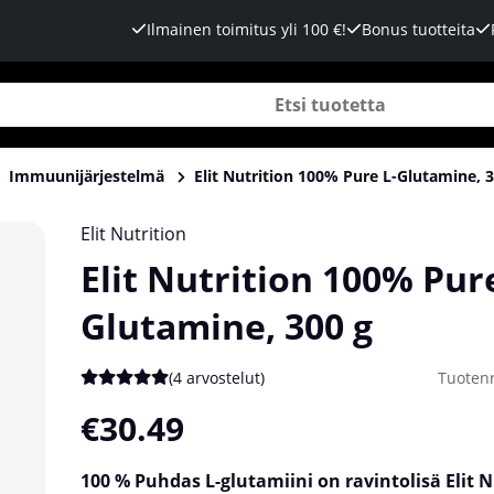
Ilmainen toimitus yli 100 €!
Bonus tuotteita
Immuunijärjestelmä
Elit Nutrition 100% Pure L-Glutamine, 
Elit Nutrition
Elit Nutrition 100% Pure
Glutamine, 300 g
(
4 arvostelut
)
Tuoten
Keskiarvoluokitus 5 / 5 Arvioiden määrä 4
€30.49
100 % Puhdas L-glutamiini
on ravintolisä Elit N