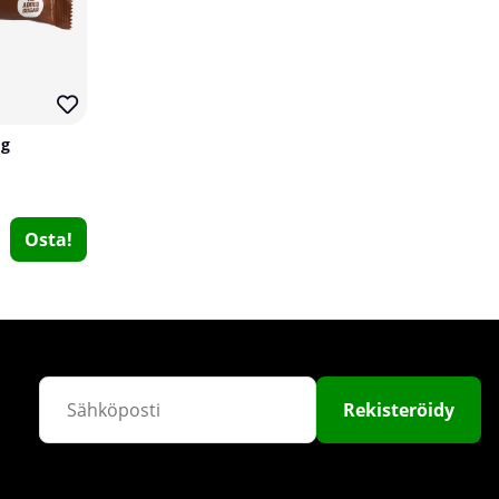
 g
Osta!
DY Nutrition The Glutamine, 300 g
DY Nutrition
1
€23.35
Osta!
Rekisteröidy