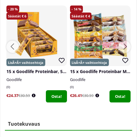
20
14
6
4
15 x Goodlife Proteinbar, 50 g
15 x Goodlife Proteinbar Mix, 50 g
Goodlife
Goodlife
B
0
0
0
€24.37
€26.41
€
€30.59
€30.59
Osta!
Osta!
Tuotekuvaus