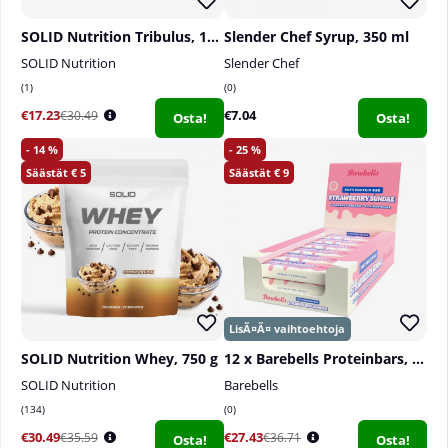
SOLID Nutrition Tribulus, 120 caps
Slender Chef Syrup, 350 ml
SOLID Nutrition
Slender Chef
1
0
€17.23
€7.04
€30.49
Osta!
Osta!
14
25
5
9
SOLID Nutrition Whey, 750 g
12 x Barebells Proteinbars, 55 g
SOLID Nutrition
Barebells
134
0
€30.49
€27.43
€35.59
€36.71
Osta!
Osta!