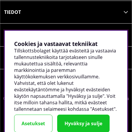
TIEDOT
SOSIAALINEN MEDIA
Cookies ja vastaavat tekniikat
Tillskottsbolaget käyttää evästeitä ja vastaavia
tallennustekniikoita tarjotakseen sinulle
YRITYKSEN TIEDOT
mukautettua sisältöä, relevanttia
markkinointia ja paremman
käyttökokemuksen verkkosivuillamme.
Vahvistat, että olet lukenut
evästekäytäntömme ja hyväksyt evästeiden
käytön napsauttamalla "Hyväksy ja sulje". Voit
©
2026 tillskottsbolaget.fi. Käytämme evästeitä -
lue lisää
itse milloin tahansa hallita, mitkä evästeet
täältä
.
tallennetaan selaimeesi kohdassa "Asetukset".
Asetukset
Hyväksy ja sulje