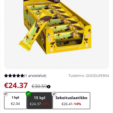
(
1 arvostelut
)
Tuotenro:
GOODLIFE854
Keskiarvoluokitus 5 / 5 Arvioiden määrä 1
€24.37
€30.59
1 kpl
15 kpl
Sekoituslaatikko
€2.04
€24.37
-20%
€26.41
-14%