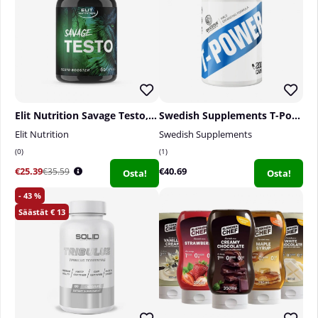
Elit Nutrition Savage Testo, 60 caps
Swedish Supplements T-Power, 200 caps
Elit Nutrition
Swedish Supplements
0
1
€25.39
€40.69
€35.59
Osta!
Osta!
43
13