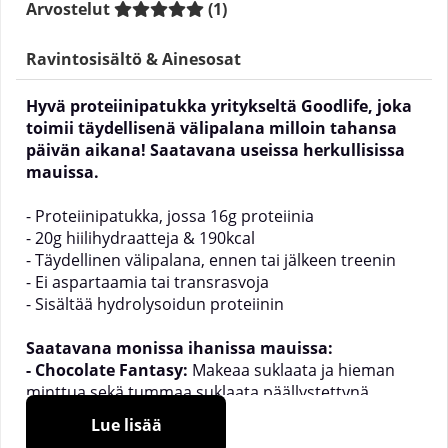
Arvostelut
(
1
)
Ravintosisältö & Ainesosat
Hyvä proteiinipatukka yritykseltä
Goodlife
, joka
toimii täydellisenä välipalana milloin tahansa
päivän aikana! Saatavana useissa herkullisissa
mauissa.
- Proteiinipatukka, jossa 16g proteiinia
- 20g hiilihydraatteja & 190kcal
- Täydellinen välipalana, ennen tai jälkeen treenin
- Ei aspartaamia tai transrasvoja
- Sisältää hydrolysoidun proteiinin
Saatavana monissa ihanissa mauissa:
- Chocolate Fantasy:
Makeaa suklaata ja hieman
minttua sekä tummaa suklaata päällystettynä.
- Caramel Coco:
Suklaatoffee-makuinen
Lue lisää
kokonaisuus, jossa havaittavissa kookoksen vivahde.