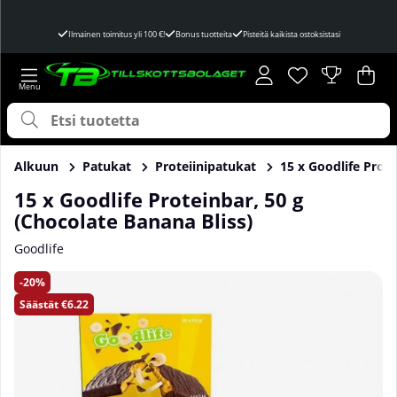
Ilmainen toimitus yli 100 €!
Bonus tuotteita
Pisteitä kaikista ostoksistasi
Toivelista
Lukumäärä toivel
.
Ost
Mää
.
Alkuun
Patukat
Proteiinipatukat
15 x Goodlife Prote
15 x Goodlife Proteinbar, 50 g
(Chocolate Banana Bliss)
Goodlife
Tuotekuvat 15 x Goodlife Proteinbar, 50 g (Chocolate Banana
20
Säästät
€6.22