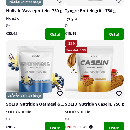
Holistic Vassleprotein, 750 g
Tyngre Proteingröt, 750 g
Holistic
Tyngre
0
0
€38.65
€15.19
Osta!
Osta!
33
10
SOLID Nutrition Oatmeal & Protein Mix, 750 g
SOLID Nutrition Casein, 750 g
SOLID Nutrition
SOLID Nutrition
3
81
€18.25
€20.29
€30.49
Osta!
Osta!