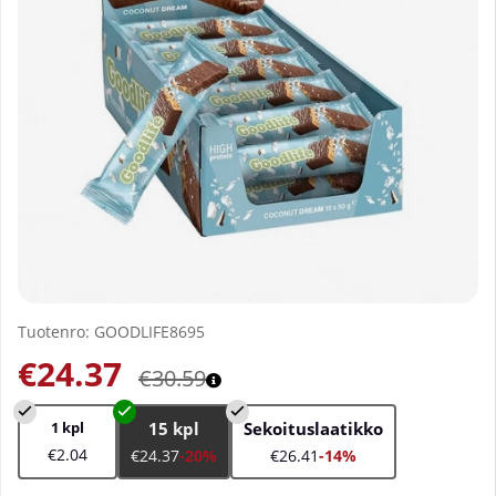
Tuotenro:
GOODLIFE8695
€24.37
€30.59
1 kpl
15 kpl
Sekoituslaatikko
€2.04
€24.37
-20%
€26.41
-14%