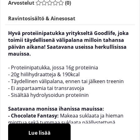
Arvostelut
(
0
)
Ravintosisältö & Ainesosat
Hyvä proteiinipatukka yritykseltä
Goodlife
, joka
toimii täydellisenä välipalana milloin tahansa
päivän aikana! Saatavana useissa herkullisissa
mauissa.
- Proteiinipatukka, jossa 16g proteiinia
- 20g hiilihydraatteja & 190kcal
- Täydellinen välipalana, ennen tai jälkeen treenin
- Ei aspartaamia tai transrasvoja
- Sisältää hydrolysoidun proteiinin
Saatavana monissa ihanissa mauissa:
- Chocolate Fantasy:
Makeaa suklaata ja hieman
minttua sekä tummaa suklaata päällystettynä.
- Caramel Coco:
Suklaatoffee-makuinen
Lue lisää
kokonaisuus, jossa havaittavissa kookoksen vivahde.