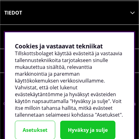
TIEDOT
SOSIAALINEN MEDIA
Cookies ja vastaavat tekniikat
Tillskottsbolaget käyttää evästeitä ja vastaavia
tallennustekniikoita tarjotakseen sinulle
YRITYKSEN TIEDOT
mukautettua sisältöä, relevanttia
markkinointia ja paremman
käyttökokemuksen verkkosivuillamme.
Vahvistat, että olet lukenut
evästekäytäntömme ja hyväksyt evästeiden
käytön napsauttamalla "Hyväksy ja sulje". Voit
©
2026 tillskottsbolaget.fi. Käytämme evästeitä -
lue lisää
itse milloin tahansa hallita, mitkä evästeet
täältä
.
tallennetaan selaimeesi kohdassa "Asetukset".
Asetukset
Hyväksy ja sulje