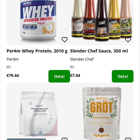
Per4m Whey Protein, 2010 g
Slender Chef Sauce, 350 ml
Per4m
Slender Chef
0
6
€79.44
€7.04
Osta!
Osta!