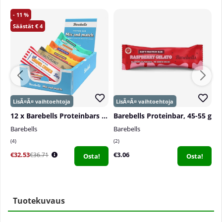
11
4
12 x Barebells Proteinbars Mix, 45-55 g
Barebells Proteinbar, 45-55 g
Barebells
Barebells
G
4
2
1
€32.53
€3.06
€
€36.71
Osta!
Osta!
Tuotekuvaus