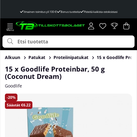
Ilmainen toimitus yli 100 €!
Bonus tuotteita
Pisteitä kaikista ostoksistasi
Toivelista
Lukumäärä toivel
.
Ost
Mää
.
Alkuun
Patukat
Proteiinipatukat
15 x Goodlife Prot
15 x Goodlife Proteinbar, 50 g
(Coconut Dream)
Goodlife
Tuotekuvat 15 x Goodlife Proteinbar, 50 g (Coconut Dream)
20
Säästät
€6.22