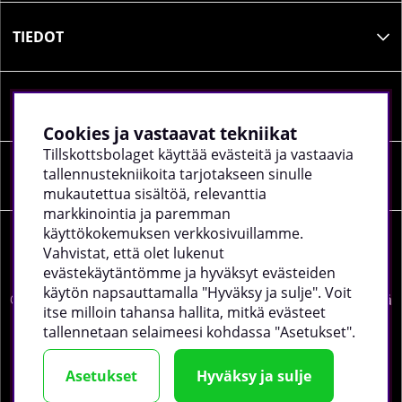
TIEDOT
SOSIAALINEN MEDIA
Cookies ja vastaavat tekniikat
Tillskottsbolaget käyttää evästeitä ja vastaavia
tallennustekniikoita tarjotakseen sinulle
YRITYKSEN TIEDOT
mukautettua sisältöä, relevanttia
markkinointia ja paremman
käyttökokemuksen verkkosivuillamme.
Vahvistat, että olet lukenut
evästekäytäntömme ja hyväksyt evästeiden
käytön napsauttamalla "Hyväksy ja sulje". Voit
©
2026 tillskottsbolaget.fi. Käytämme evästeitä -
lue lisää
itse milloin tahansa hallita, mitkä evästeet
täältä
.
tallennetaan selaimeesi kohdassa "Asetukset".
Asetukset
Hyväksy ja sulje