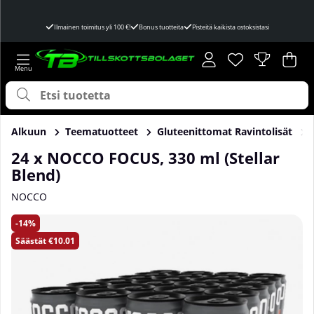
Ilmainen toimitus yli 100 €!
Bonus tuotteita
Pisteitä kaikista ostoksistasi
Toivelista
Lukumäärä toivel
.
Ost
Mää
.
Alkuun
Teematuotteet
Gluteenittomat Ravintolisät
24 x NOCCO FOCUS, 330 ml (Stellar
Blend)
NOCCO
Tuotekuvat 24 x NOCCO FOCUS, 330 ml (Stellar Blend)
14
Säästät
€10.01