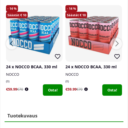
14
14
10
10
24 x NOCCO BCAA, 330 ml
24 x NOCCO BCAA, 330 ml
2
NOCCO
NOCCO
N
0
0
0
€59.99
€59.99
€
€70
€70
Osta!
Osta!
Tuotekuvaus