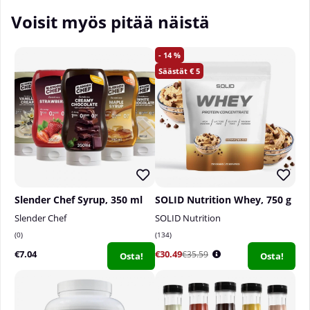
paremmin!
Voisit myös pitää näistä
______________________________________
14
Annosten määrä pakkauksessa:
1 kpl
5
Suositeltu annostus:
Nauti yksi NOCCO FOCUS
ennen henkistä tai fyysistä aktiviteettia.
Slender Chef Syrup, 350 ml
SOLID Nutrition Whey, 750 g
Slender Chef
SOLID Nutrition
0
134
€7.04
€30.49
€35.59
Osta!
Osta!