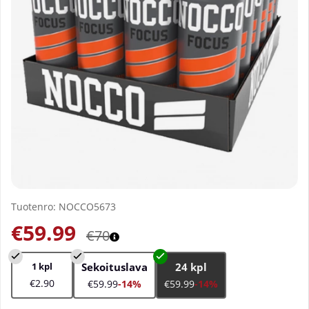
Tuotenro:
NOCCO5673
€59.99
€70
1 kpl
Sekoituslava
24 kpl
€2.90
€59.99
-14%
€59.99
-14%