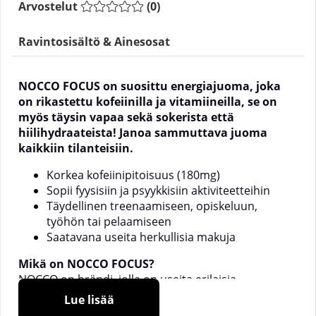
Arvostelut
(
0
)
Ravintosisältö & Ainesosat
NOCCO
FOCUS on suosittu energiajuoma, joka
on rikastettu kofeiinilla ja vitamiineilla, se on
myös täysin vapaa sekä sokerista että
hiilihydraateista! Janoa sammuttava juoma
kaikkiin tilanteisiin.
Korkea kofeiinipitoisuus (180mg)
Sopii fyysisiin ja psyykkisiin aktiviteetteihin
Täydellinen treenaamiseen, opiskeluun,
työhön tai pelaamiseen
Saatavana useita herkullisia makuja
Mikä on NOCCO FOCUS?
NOCCO
on brändi, jolla on useita erilaisia
toiminnallisia juomia! NOCCO FOCUS on
Lue lisää
samanlainen kuin NOCCO BCAA sisällöltään, mutta