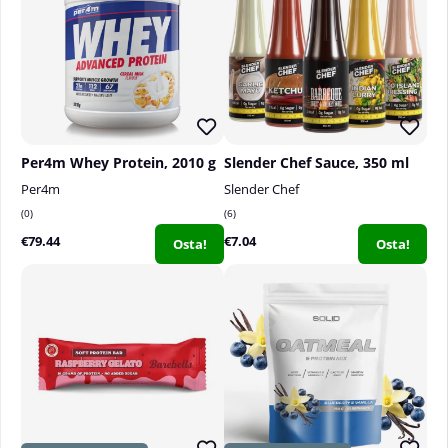
Per4m Whey Protein, 2010 g
Slender Chef Sauce, 350 ml
Per4m
Slender Chef
0
6
€79.44
€7.04
Osta!
Osta!