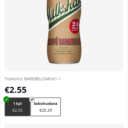
Tuotenro:
BAREBELLSMILK1-1
€2.55
1 kpl
Sekoituslava
€2.55
€20.29