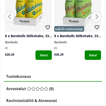
8 x Barebells Milkshake, 330 ml
8 x Barebells Milkshake, 330 ml
2
Barebells
Barebells
N
0
0
0
€20.29
€20.29
€
Osta!
Osta!
Tuotekuvaus
Arvostelut
(
0
)
Ravintosisältö & Ainesosat