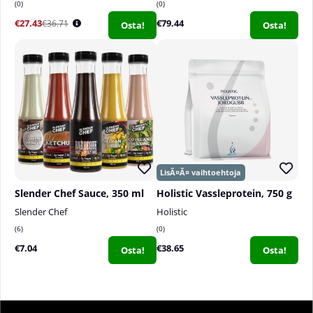
0
0
€27.43
€79.44
€36.71
Osta!
Osta!
Slender Chef Sauce, 350 ml
Holistic Vassleprotein, 750 g
Slender Chef
Holistic
6
0
€7.04
€38.65
Osta!
Osta!