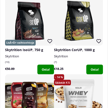
Skytrition IsoUP, 750 g
Skytrition CorUP, 1000 g
Skytrition
Skytrition
10
7
€50.89
€18.25
Osta!
Osta!
14
5