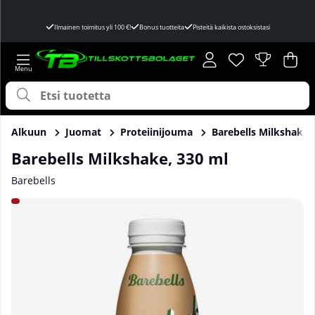
Ilmainen toimitus yli 100 €!
Bonus tuotteita
Pisteitä kaikista ostoksistasi
Toivelista
Lukumäärä toivel
.
Ost
Mää
.
Alkuun
Juomat
Proteiinijouma
Barebells Milkshake,
Barebells Milkshake, 330 ml
Barebells
Tuotekuvat Barebells Milkshake, 330 ml