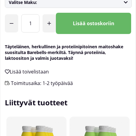
Valitse Maku:
Lkm
Lisää ostoskoriin
Täyteläinen, herkullinen ja proteiinipitoinen maitoshake
suositulta Barebells-merkiltä. Täynnä proteiinia,
laktoositon ja valmis juotavaksi!
Toimitusaika:
1-2 työpäivää
Liittyvät tuotteet