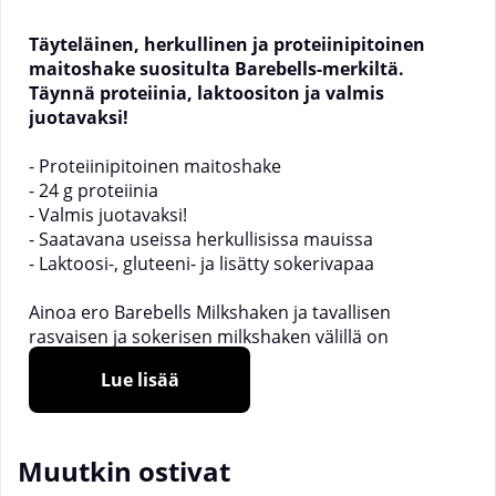
Täyteläinen, herkullinen ja proteiinipitoinen
maitoshake suositulta Barebells-merkiltä.
Täynnä proteiinia, laktoositon ja valmis
juotavaksi!
- Proteiinipitoinen maitoshake
- 24 g proteiinia
- Valmis juotavaksi!
- Saatavana useissa herkullisissa mauissa
- Laktoosi-, gluteeni- ja lisätty sokerivapaa
Ainoa ero Barebells Milkshaken ja tavallisen
rasvaisen ja sokerisen milkshaken välillä on
ravintoarvoissa. Maussa et huomaa eroa! Nauti
Lue lisää
tästä ihastuttavan herkullisesta milkshakesta hyvällä
omallatunnolla, samalla kun tarjoat kehollesi
proteiineja. Se perustuu laadukkaaseen
maitoproteiiniin, joka edistää lihasten kasvua,
Muutkin ostivat
tarjoten per pullo jopa 24 grammaa proteiinia.