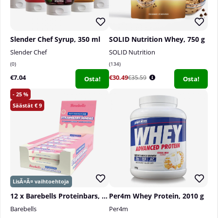
Slender Chef Syrup, 350 ml
SOLID Nutrition Whey, 750 g
Slender Chef
SOLID Nutrition
0
134
€7.04
€30.49
€35.59
Osta!
Osta!
25
9
12 x Barebells Proteinbars, 55 g
Per4m Whey Protein, 2010 g
Barebells
Per4m