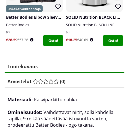
Better Bodies Elbow Sleeves, black
SOLID Nutrition BLACK LINE Flex, 120 mega caps
Better Bodies
SOLID Nutrition BLACK LINE
A
0
0
1
€28.59
€18.25
€
€57.28
€40.69
Osta!
Osta!
Tuotekuvaus
Arvostelut
(
0
)
Materiaali:
Kasviparkittu nahka.
Ominaisuudet:
Vaihdettavat niitit, solki kahdella
tapilla, 9 reikää säädettävää istuvuutta varten,
brodeerattu Better Bodies -logo takana.