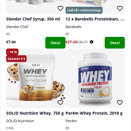
Slender Chef Syrup, 350 ml
12 x Barebells Proteinbars, 55 g
Slender Chef
Barebells
0
0
€7.04
€27.43
€36.71
Osta!
Osta!
14
5
SOLID Nutrition Whey, 750 g
Per4m Whey Protein, 2010 g
SOLID Nutrition
Per4m
134
0