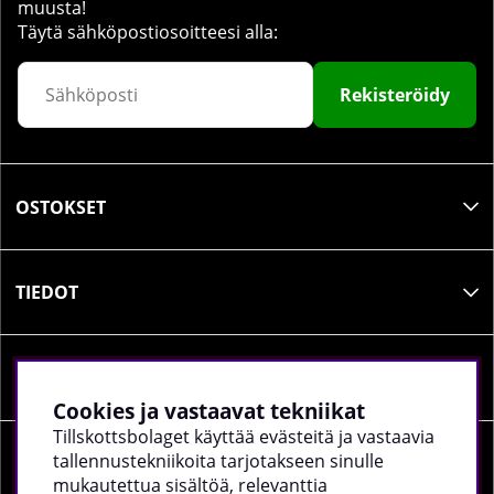
muusta!
Täytä sähköpostiosoitteesi alla:
Rekisteröidy
OSTOKSET
TIEDOT
SOSIAALINEN MEDIA
Cookies ja vastaavat tekniikat
Tillskottsbolaget käyttää evästeitä ja vastaavia
tallennustekniikoita tarjotakseen sinulle
YRITYKSEN TIEDOT
mukautettua sisältöä, relevanttia