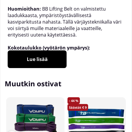
Huomioithan:
BB Lifting Belt on valmistettu
laadukkaasta, ympäristöystävällisestä
kasviparkitusta nahasta. Tällä värjäystekniikalla väri
voi siirtyä muille materiaaleille ja vaatteille,
erityisesti uutena käytettäessä.
Kokotaulukko (vyötärön ympärys):
XS: 70 – 85cm
Lue lisää
S: 75 – 95cm
M: 80 – 100cm
L: 85 – 105cm
XL: 90 – 110cm
Muutkin ostivat
Vyössä on 9 reikää noin 1,5cm välein
44
BB Lifting Belt on erittäin pehmeä samalla kun se
9
tarjoaa hyvän tuen ja vakauden useimmissa
nostoissa kuntosalilla. Kun laitat vyön päällesi,
huomaat nopeasti miten nahka liikkuu kehosi
mukana, ja mitä enemmän sitä käytät, sitä