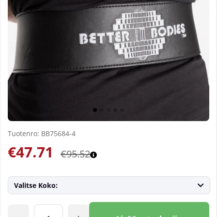
Tuotenro:
BB75684-4
€47.71
€95.52
Valitse Koko:
Lkm