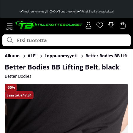
Ilmainen toimitus yli 100 €!
Bonus tuotteita
Pisteitä kaikista ostoksistasi
Toivelista
Lukumäärä toivel
.
Ost
Mää
.
Alkuun
ALE!
Loppuunmyynti
Better Bodies BB Lifting
Better Bodies BB Lifting Belt, black
Better Bodies
Tuotekuvat Better Bodies BB Lifting Belt, black
50
Säästät
€47.81