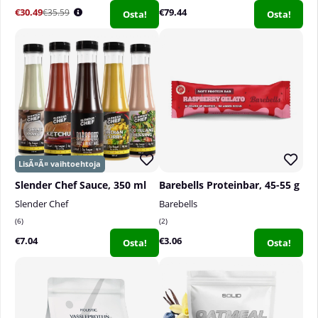
€30.49
€79.44
€35.59
Osta!
Osta!
Slender Chef Sauce, 350 ml
Barebells Proteinbar, 45-55 g
Slender Chef
Barebells
6
2
€7.04
€3.06
Osta!
Osta!