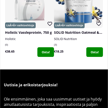
Holistic Vassleprotein, 750 g
SOLID Nutrition Oatmeal & Protein Mix, 750 g
Holistic
SOLID Nutrition
0
3
€38.65
€18.25
Osta!
Osta!
Uutisia ja erikoistarjouksia!
Ole ensimmäinen, joka saa uusimmat uutiset ja hyödy
ainutlaatuisista tarjouksista, inspiraatiosta ja paljon