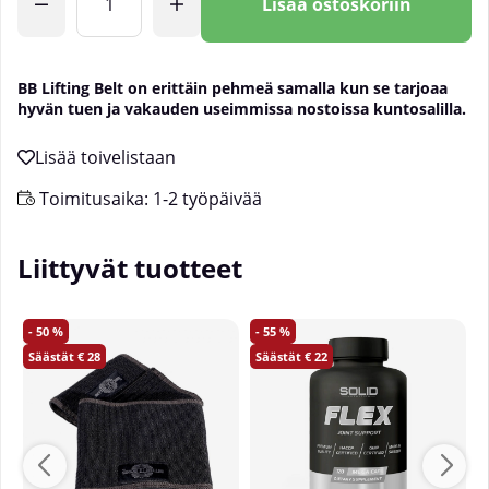
Lisää ostoskoriin
BB Lifting Belt
on erittäin pehmeä samalla kun se tarjoaa
hyvän tuen ja vakauden useimmissa nostoissa kuntosalilla.
Toimitusaika:
1-2 työpäivää
Liittyvät tuotteet
50
55
28
22