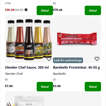
134
0
€30.49
€79.44
€35.59
Osta!
Osta!
Slender Chef Sauce, 350 ml
Barebells Proteinbar, 45-55 g
Slender Chef
Barebells
6
2
€7.04
€3.06
Osta!
Osta!