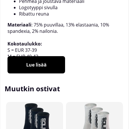
Pehmeä ja joustava materiaali
Logotyyppi sivulla
Ribattu reuna
Materiaali
: 75% puuvillaa, 13% elastaania, 10%
spandexia, 2% nailonia.
Kokotaulukko:
S = EUR 37-39
M = EUR 40-42
L = EUR 43-45
Lue lisää
Muutkin ostivat