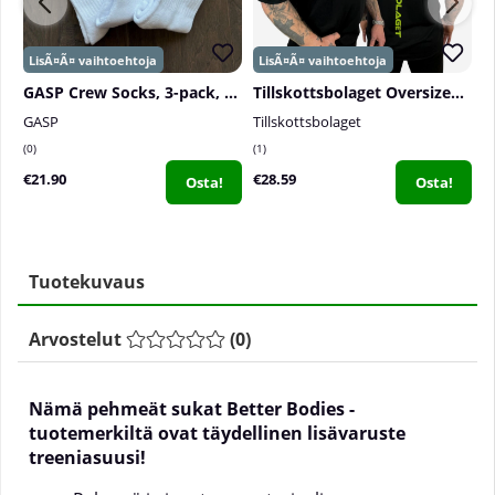
GASP Crew Socks, 3-pack, White
Tillskottsbolaget Oversized Tee, black
GASP
Tillskottsbolaget
S
0
1
0
€21.90
€28.59
€
Osta!
Osta!
Tuotekuvaus
Arvostelut
(
0
)
Nämä pehmeät sukat Better Bodies -
tuotemerkiltä ovat täydellinen lisävaruste
treeniasuusi!