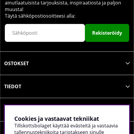
ainutlaatuisista tarjouksista, inspiraatiosta ja paljon
muusta!
Täytä sähköpostiosoitteesi alla:
Rekisteröidy
OSTOKSET
TIEDOT
SOSIAALINEN MEDIA
Cookies ja vastaavat tekniikat
Tillskottsbolaget käyttää evästeitä ja vastaavia
tallennustekniikoita tarjotakseen sinulle
YRITYKSEN TIEDOT