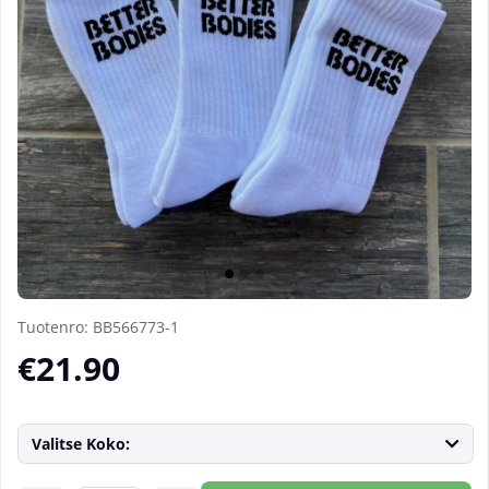
Tuotenro:
BB566773-1
€21.90
Valitse Koko: