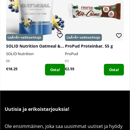
SOLID Nutrition Oatmeal & Protein Mix, 750 g
ProPud Proteinbar, 55 g
SOLID Nutrition
ProPud
3
1
€18.25
€2.55
Osta!
Osta!
Uutisia ja erikoistarjouksia!
Ole ensimmäinen, joka saa uusimmat uutiset ja hyödy