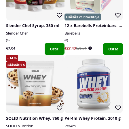
Slender Chef Syrup, 350 ml
12 x Barebells Proteinbars, 55 g
Slender Chef
Barebells
0
0
€7.04
€27.43
€36.71
Osta!
Osta!
14
5
SOLID Nutrition Whey, 750 g
Per4m Whey Protein, 2010 g
SOLID Nutrition
Per4m