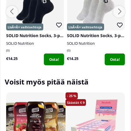
SOLID Nutrition Socks, 3-pack, Black
SOLID Nutrition Socks, 3-pack, White
SOLID Nutrition
SOLID Nutrition
S
0
0
3
€14.25
€14.25
€
Osta!
Osta!
Voisit myös pitää näistä
25
9