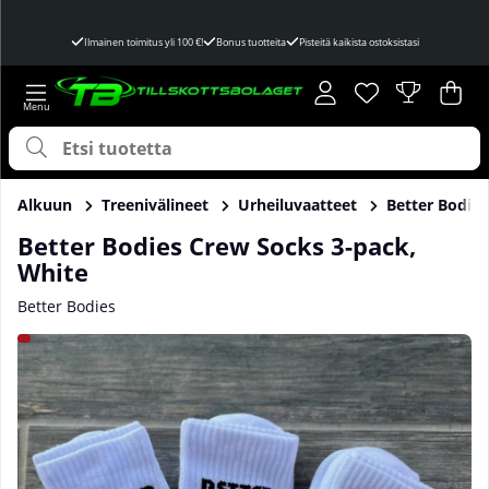
Ilmainen toimitus yli 100 €!
Bonus tuotteita
Pisteitä kaikista ostoksistasi
Toivelista
Lukumäärä toivel
.
Ost
Mää
.
Alkuun
Treenivälineet
Urheiluvaatteet
Better Bodie
Better Bodies Crew Socks 3-pack,
White
Better Bodies
Tuotekuvat Better Bodies Crew Socks 3-pack, White