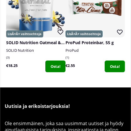
SOLID Nutrition Oatmeal & Protein Mix, 750 g
ProPud Proteinbar, 55 g
SOLID Nutrition
ProPud
3
1
€18.25
€2.55
Osta!
Osta!
Uutisia ja erikoistarjouksia!
Ole ensimmäinen, joka saa uusimmat uutiset ja hyödy
ainutlaatuisista tarjouksista, inspiraatiosta ja paljon