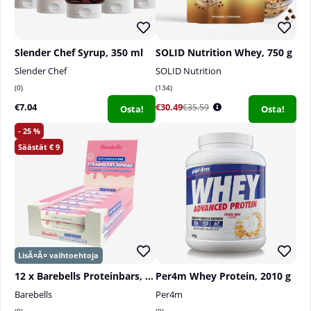
Slender Chef Syrup, 350 ml
SOLID Nutrition Whey, 750 g
Slender Chef
SOLID Nutrition
0
134
€7.04
€30.49
€35.59
Osta!
Osta!
25
9
12 x Barebells Proteinbars, 55 g
Per4m Whey Protein, 2010 g
Barebells
Per4m
0
0