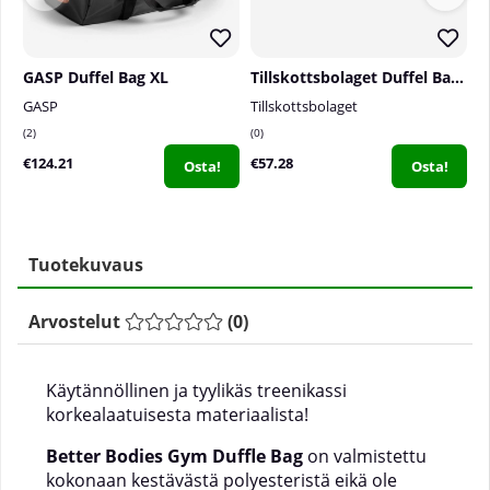
GASP Duffel Bag XL
Tillskottsbolaget Duffel Bag, 40 L
GASP
Tillskottsbolaget
S
2
0
2
€124.21
€57.28
€
Osta!
Osta!
Tuotekuvaus
Arvostelut
(
0
)
Käytännöllinen ja tyylikäs treenikassi
korkealaatuisesta materiaalista!
Better Bodies
Gym Duffle Bag
on valmistettu
kokonaan kestävästä polyesteristä eikä ole