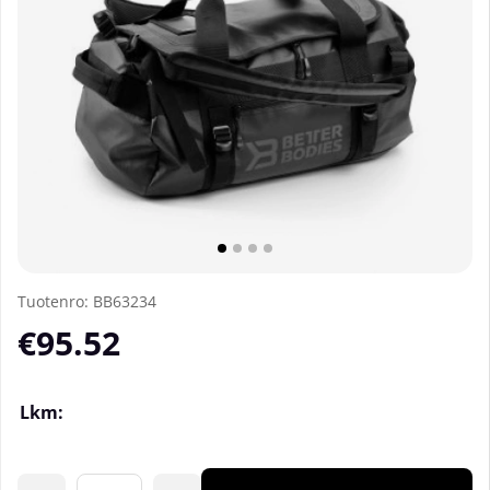
Tuotenro:
BB63234
€95.52
Lkm: