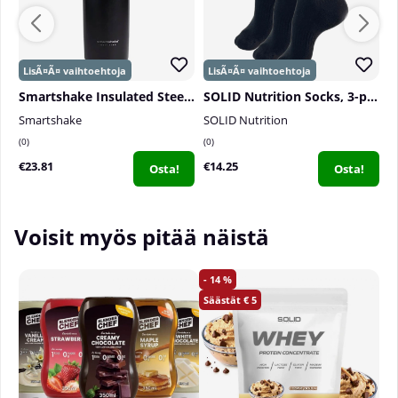
Smartshake Insulated Steel, 750 ml
SOLID Nutrition Socks, 3-pack, Black
P
Smartshake
SOLID Nutrition
P
0
0
0
€23.81
€14.25
€
Osta!
Osta!
Voisit myös pitää näistä
14
5