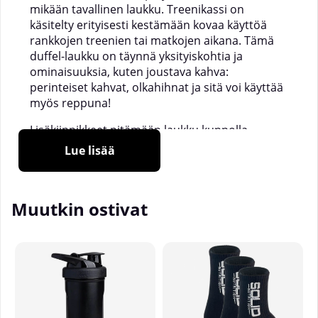
mikään tavallinen laukku. Treenikassi on
käsitelty erityisesti kestämään kovaa käyttöä
rankkojen treenien tai matkojen aikana. Tämä
duffel-laukku on täynnä yksityiskohtia ja
ominaisuuksia, kuten joustava kahva:
perinteiset kahvat, olkahihnat ja sitä voi käyttää
myös reppuna!
Lisäkiinnikkeet pitämään laukku kunnolla
koossa, kun se on täynnä. Verkkokankaiset
Lue lisää
taskut kannessa ja molemmilla sisäpuolen
sivuilla, jotta sinulla on hyvät paikat säilyttää
arvoesineitä ja tarvikkeita. Paljon enemmänkin!
Muutkin ostivat
Tämä treenikassi on täydellinen kuntosalikassi!
Tilavuus
: 40 litraa
Materiaali
: 100% polyesteriä