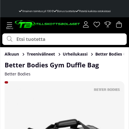
Ilmainen toimitus yli 100 €!
Bonus tuotteita
Pisteitä kaikista ostoksistasi
Toivelista
Lukumäärä toivel
.
Ost
Mää
.
Alkuun
Treenivälineet
Urheilukassi
Better Bodies Gy
Better Bodies Gym Duffle Bag
Better Bodies
Tuotekuvat Better Bodies Gym Duffle Bag