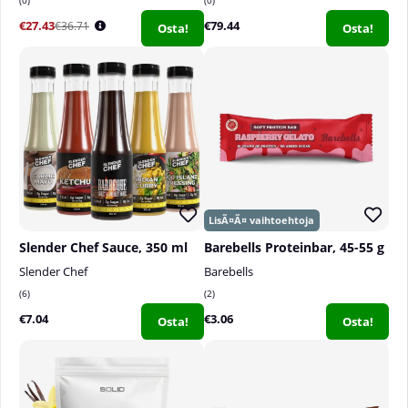
€27.43
€79.44
€36.71
Osta!
Osta!
Slender Chef Sauce, 350 ml
Barebells Proteinbar, 45-55 g
Slender Chef
Barebells
6
2
€7.04
€3.06
Osta!
Osta!