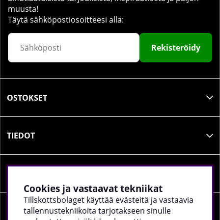
muusta!
Täytä sähköpostiosoitteesi alla:
Rekisteröidy
OSTOKSET
TIEDOT
SOSIAALINEN MEDIA
Cookies ja vastaavat tekniikat
Tillskottsbolaget käyttää evästeitä ja vastaavia
tallennustekniikoita tarjotakseen sinulle
YRITYKSEN TIEDOT