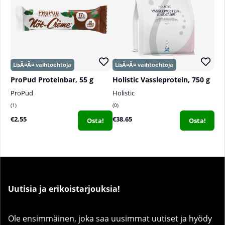
ProPud Proteinbar, 55 g
Holistic Vassleprotein, 750 g
ProPud
Holistic
1
0
€2.55
€38.65
Osta!
Osta!
Uutisia ja erikoistarjouksia!
Ole ensimmäinen, joka saa uusimmat uutiset ja hyödy