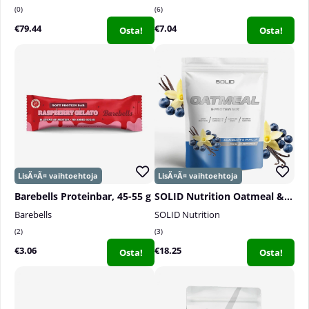
0
6
€79.44
€7.04
Osta!
Osta!
Barebells Proteinbar, 45-55 g
SOLID Nutrition Oatmeal & Protein Mix, 750 g
Barebells
SOLID Nutrition
2
3
€3.06
€18.25
Osta!
Osta!