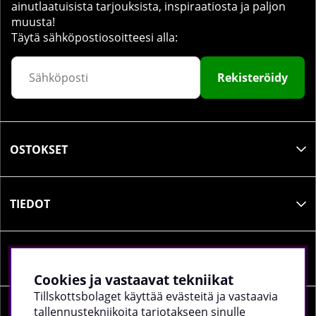
ainutlaatuisista tarjouksista, inspiraatiosta ja paljon
muusta!
Täytä sähköpostiosoitteesi alla:
Rekisteröidy
OSTOKSET
TIEDOT
SOSIAALINEN MEDIA
Cookies ja vastaavat tekniikat
Tillskottsbolaget käyttää evästeitä ja vastaavia
tallennustekniikoita tarjotakseen sinulle
YRITYKSEN TIEDOT