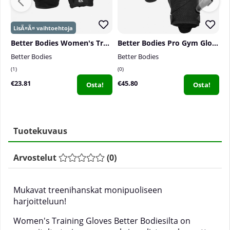
Better Bodies Women's Training Gloves, black/pink
Better Bodies Pro Gym Gloves
Better Bodies
Better Bodies
B
1
0
0
€23.81
€45.80
€
Osta!
Osta!
Tuotekuvaus
Arvostelut
(
0
)
Mukavat treenihanskat monipuoliseen
harjoitteluun!
Women's Training Gloves Better Bodiesilta on