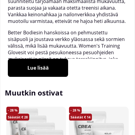
suunniteltu tarjoamaan maksimaalista mukavuutta,
parasta suojaa ja vakaata otetta treenisi aikana.
Vankkaa keinonahkaa ja nailonverkkoa yhdistävä
muotoilu varmistaa, etteivät ne hajoa heti alkuunsa.
Better Bodiesin hanskoissa on pehmustettu
sisäpuoli ja joustava verkko yläosassa sekä sormien
välissä, mikä lisää mukavuutta. Women's Training
Glovesit voi pestä pesukoneessa pesuohjeiden
mukaisesti ja niissä on tukeva tarrakiinnitys, joka
pitää hanskat paikoillaan.
Lue lisää
Materiaali:
50% polyuretaani, 50% nailonverkko.
Muutkin ostivat
28
28
28
14