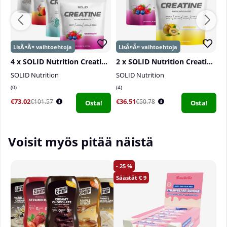
4 x SOLID Nutrition Creatine Monohydrate, 400 g
2 x SOLID Nutrition Creatine Monohydrate, 400 g
SOLID Nutrition
SOLID Nutrition
S
0
4
2
€73.02
€36.51
€
€101.57
€50.78
Osta!
Osta!
Voisit myös pitää näistä
25
9