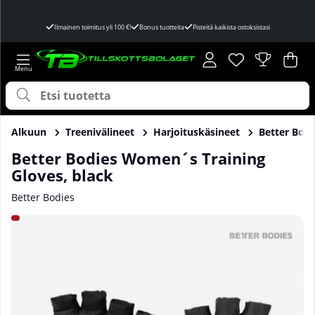
Ilmainen toimitus yli 100 €!
Bonus tuotteita
Pisteitä kaikista ostoksistasi
Toivelista
Lukumäärä toivel
.
Ost
Mää
.
Alkuun
Treenivälineet
Harjoituskäsineet
Better Bod
Better Bodies Women´s Training
Gloves, black
Better Bodies
Tuotekuvat Better Bodies Women´s Training Gloves, black