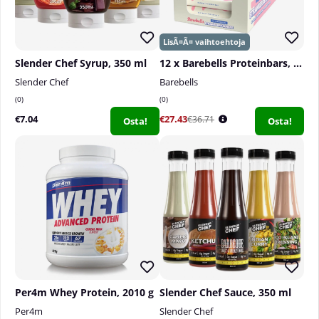
Slender Chef Syrup, 350 ml
12 x Barebells Proteinbars, 55 g
Slender Chef
Barebells
0
0
€7.04
€27.43
€36.71
Osta!
Osta!
Per4m Whey Protein, 2010 g
Slender Chef Sauce, 350 ml
Per4m
Slender Chef