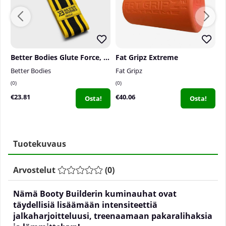
Better Bodies Glute Force, black/yellow
Fat Gripz Extreme
Better Bodies
Fat Gripz
B
0
0
0
€23.81
€40.06
€
Osta!
Osta!
Tuotekuvaus
Arvostelut
(
0
)
Nämä Booty Builderin kuminauhat ovat
täydellisiä lisäämään intensiteettiä
jalkaharjoitteluusi, treenaamaan pakaralihaksia