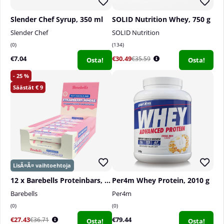
Slender Chef Syrup, 350 ml
SOLID Nutrition Whey, 750 g
Slender Chef
SOLID Nutrition
0
134
€7.04
€30.49
€35.59
Osta!
Osta!
25
9
12 x Barebells Proteinbars, 55 g
Per4m Whey Protein, 2010 g
Barebells
Per4m
0
0
€27.43
€79.44
€36.71
Osta!
Osta!