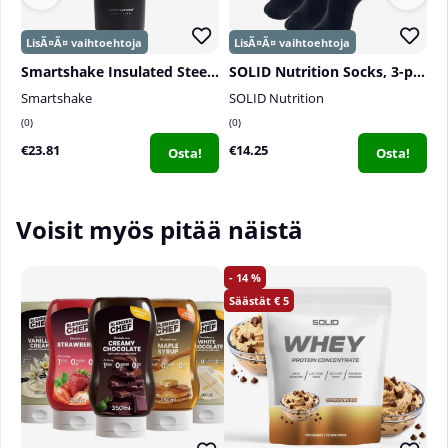
Smartshake Insulated Steel, 750 ml
SOLID Nutrition Socks, 3-pack, Black
P
Smartshake
SOLID Nutrition
P
0
0
0
€23.81
€14.25
€
Osta!
Osta!
Voisit myös pitää näistä
14
5