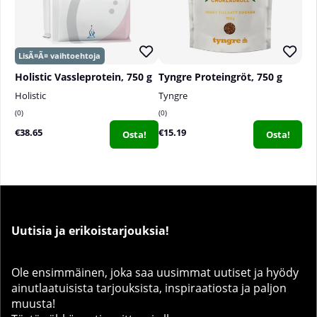
Holistic Vassleprotein, 750 g
Tyngre Proteingröt, 750 g
Holistic
Tyngre
0
0
€38.65
€15.19
Osta!
Osta!
Uutisia ja erikoistarjouksia!
Ole ensimmäinen, joka saa uusimmat uutiset ja hyödy
ainutlaatuisista tarjouksista, inspiraatiosta ja paljon
muusta!