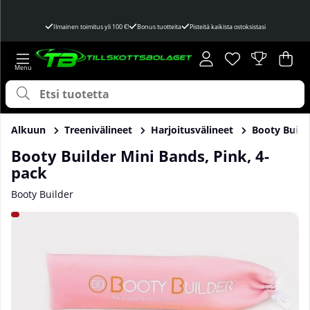
Ilmainen toimitus yli 100 €!
Bonus tuotteita
Pisteitä kaikista ostoksistasi
Toivelista
Lukumäärä toivel
.
Ost
Mää
.
Alkuun
Treenivälineet
Harjoitusvälineet
Booty Build
Booty Builder Mini Bands, Pink, 4-
pack
Booty Builder
Tuotekuvat Booty Builder Mini Bands, Pink, 4-pack