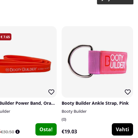
7.65
Booty Builder Power Band, Orange
Booty Builder Ankle Strap, Pink
uilder
Booty Builder
0
Osta!
Vahti
5
€19.03
€30.50