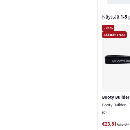
Näyttää
1-5
p
Tuotteet
29
9.56
Booty Builder
Booty Builder
0
€23.81
€33.37