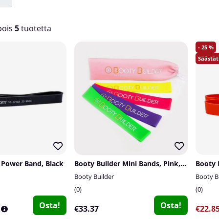
ois
5
tuotetta
25
 Power Band, Black
Booty Builder Mini Bands, Pink, 4-pack
Booty Builder
Booty B
0
0
Osta!
Osta!
€33.37
€22.8