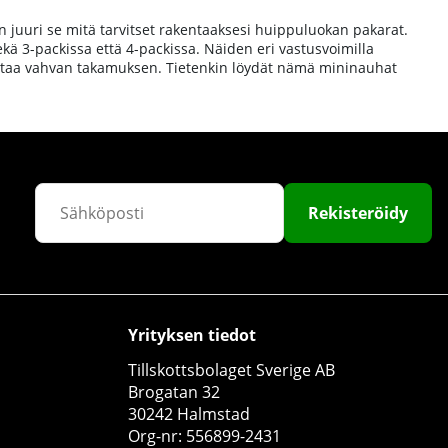
 on juuri se mitä tarvitset rakentaaksesi huippuluokan pakarat.
kä 3-packissa että 4-packissa. Näiden eri vastusvoimilla
kentaa vahvan takamuksen. Tietenkin löydät nämä mininauhat
Rekisteröidy
Yrityksen tiedot
Tillskottsbolaget Sverige AB
Brogatan 32
30242 Halmstad
Org-nr: 556899-2431