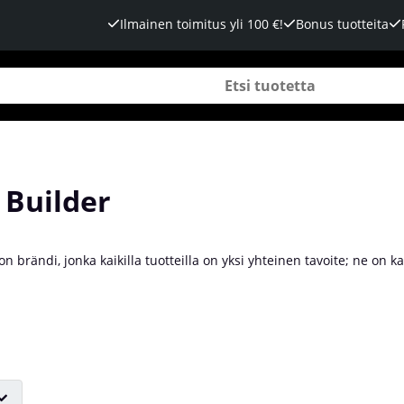
Ilmainen toimitus yli 100 €!
Bonus tuotteita
 Builder
on brändi, jonka kaikilla tuotteilla on yksi yhteinen tavoite; ne o
 on norjalainen Haakon A. Larsen; henkilökohtainen valmentaja, jol
. Kaikki Booty Builderin tuotteet valmistetaan ja suunnitellaan Lar