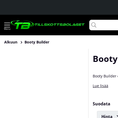
Alkuun
Booty Builder
Booty
Booty Builder 
Brändin takana
Lue lisää
yrittäjyydessä
Suodata
Hinta