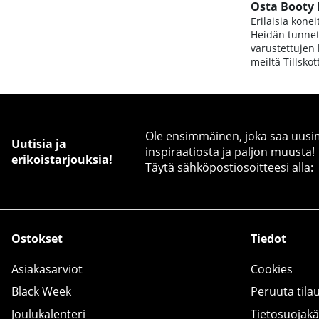
Osta Booty 
Erilaisia kone
Heidän tunnetu
varustettujen
meiltä Tillskot
Ole ensimmäinen, joka saa uusimm
Uutisia ja
inspiraatiosta ja paljon muusta!
erikoistarjouksia!
Täytä sähköpostiosoitteesi alla:
Ostokset
Tiedot
Asiakasarviot
Cookies
Black Week
Peruuta tila
Joulukalenteri
Tietosuojak