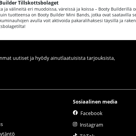
Builder Tillskottsbolaget
ita ja välineitä eri muodoissa, väreissä ja koissa – Booty Builderillä
in tuotteensa on Booty Builder Mini Bands, jotka ovat saatavilla se
 kuminauhojen avulla voit aktivoida pakaralihaksesi täysillä ja ra
tsbolagetilta!
at uutiset ja hyödy ainutlaatuisista tarjouksista,
Sosiaalinen media
Facebook
us
Instagram
äytäntö