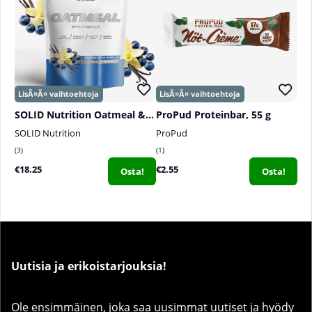
SOLID Nutrition Oatmeal & Protein Mix, 750 g
ProPud Proteinbar, 55 g
SOLID Nutrition
ProPud
3
1
€18.25
€2.55
Osta!
Osta!
Uutisia ja erikoistarjouksia!
Ole ensimmäinen, joka saa uusimmat uutiset ja hyödy