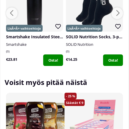
Smartshake Insulated Steel, 750 ml
SOLID Nutrition Socks, 3-pack, Black
P
Smartshake
SOLID Nutrition
P
0
0
0
€23.81
€14.25
€
Osta!
Osta!
Voisit myös pitää näistä
25
9