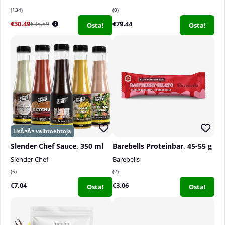
134
0
€30.49
€79.44
€35.59
Osta!
Osta!
Slender Chef Sauce, 350 ml
Barebells Proteinbar, 45-55 g
Slender Chef
Barebells
6
2
€7.04
€3.06
Osta!
Osta!