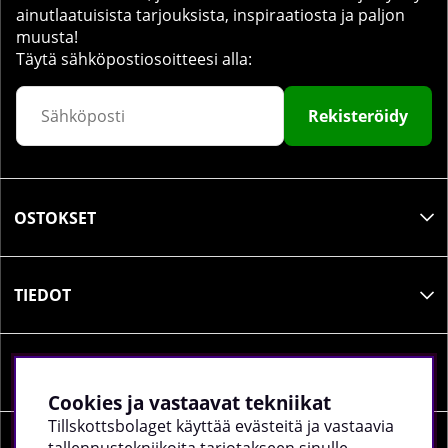
ainutlaatuisista tarjouksista, inspiraatiosta ja paljon
muusta!
Täytä sähköpostiosoitteesi alla:
Rekisteröidy
OSTOKSET
TIEDOT
SOSIAALINEN MEDIA
Cookies ja vastaavat tekniikat
Tillskottsbolaget käyttää evästeitä ja vastaavia