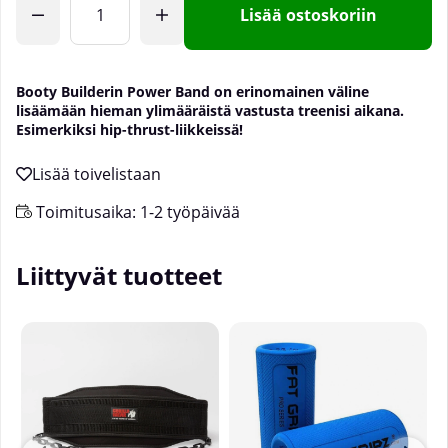
Lisää ostoskoriin
Booty Builderin Power Band on erinomainen väline
lisäämään hieman ylimääräistä vastusta treenisi aikana.
Esimerkiksi hip-thrust-liikkeissä!
Toimitusaika:
1-2 työpäivää
Liittyvät tuotteet