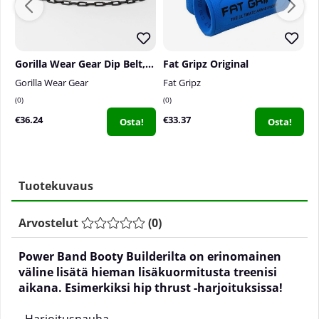
Gorilla Wear Gear Dip Belt, black
Fat Gripz Original
F
Gorilla Wear Gear
Fat Gripz
F
0
0
0
€36.24
€33.37
€
Osta!
Osta!
Tuotekuvaus
Arvostelut
(
0
)
Power Band Booty Builderilta on erinomainen
väline lisätä hieman lisäkuormitusta treenisi
aikana. Esimerkiksi hip thrust -harjoituksissa!