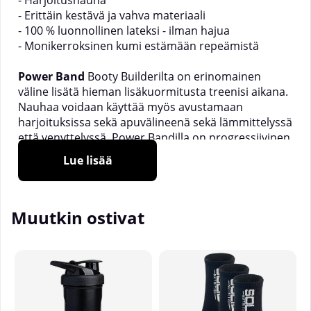
- Harjoitusnauha
- Erittäin kestävä ja vahva materiaali
- 100 % luonnollinen lateksi - ilman hajua
- Monikerroksinen kumi estämään repeämistä
Power Band
Booty Builderilta on erinomainen
väline lisätä hieman lisäkuormitusta treenisi aikana.
Nauhaa voidaan käyttää myös avustamaan
harjoituksissa sekä apuvälineenä sekä lämmittelyssä
että venyttelyssä. Power Bandilla on progressiivinen
vastus, mikä tarkoittaa, että vastus säätääntyy sen
Lue lisää
mukaan, kuinka paljon (tai vähän) venytät nauhaa.
__________________________
Power Band on saatavana seuraavilla
Muutkin ostivat
vastuksilla:
Pinkki
, 4-15 kg: 2080 x 4,5 x 13 mm
Turkoosi
, 8-20 kg: 2080 x 4,5 x 19 mm
Oranssi
,15-39 kg: 2080 x 4,5 x 32 mm
Musta, 22-56 kg: 2080 x 4,5 x 44 mm
Myydään kappaleittain.