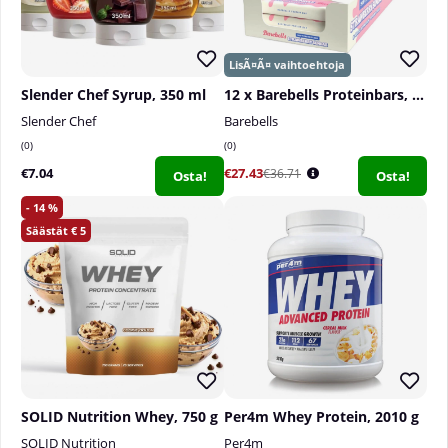
Slender Chef Syrup, 350 ml
12 x Barebells Proteinbars, 55 g
Slender Chef
Barebells
0
0
€7.04
€27.43
€36.71
Osta!
Osta!
14
5
SOLID Nutrition Whey, 750 g
Per4m Whey Protein, 2010 g
SOLID Nutrition
Per4m