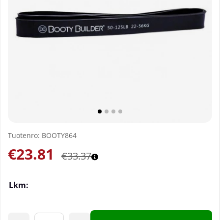
Tuotenro:
BOOTY864
€23.81
€33.37
Lkm: