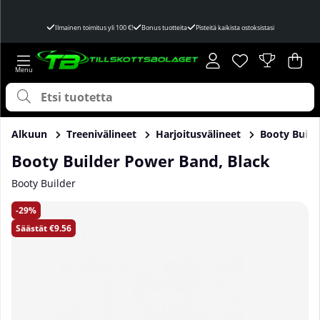
Ilmainen toimitus yli 100 €!
Bonus tuotteita
Pisteitä kaikista ostoksistasi
Toivelista
Lukumäärä toivel
.
Ost
Mää
.
Alkuun
Treenivälineet
Harjoitusvälineet
Booty Build
Booty Builder Power Band, Black
Booty Builder
Tuotekuvat Booty Builder Power Band, Black
29
Säästät
€9.56