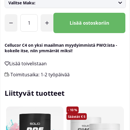
Valitse Maku:
Lkm
Lisää ostoskoriin
Cellucor
C4 on yksi maailman myydyimmistä PWO:ista -
kokeile itse, niin ymmärrät miksi!
Toimitusaika:
1-2 työpäivää
Liittyvät tuotteet
10
5