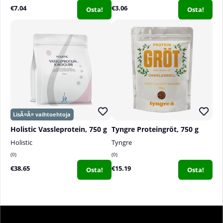
€7.04
€3.06
Osta!
Osta!
Holistic Vassleprotein, 750 g
Tyngre Proteingröt, 750 g
Holistic
Tyngre
0
0
€38.65
€15.19
Osta!
Osta!