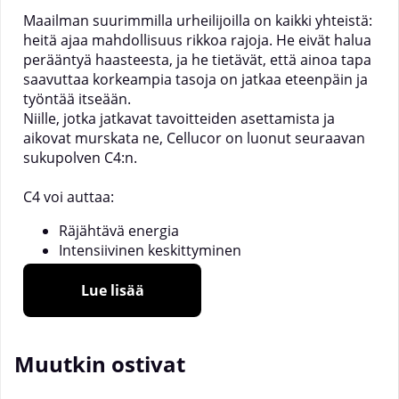
Maailman suurimmilla urheilijoilla on kaikki yhteistä:
heitä ajaa mahdollisuus rikkoa rajoja. He eivät halua
perääntyä haasteesta, ja he tietävät, että ainoa tapa
saavuttaa korkeampia tasoja on jatkaa eteenpäin ja
työntää itseään.
Niille, jotka jatkavat tavoitteiden asettamista ja
aikovat murskata ne,
Cellucor
on luonut seuraavan
sukupolven C4:n.
C4 voi auttaa:
Räjähtävä energia
Intensiivinen keskittyminen
Täynnä oleva pumppu
Palkittu tuotemerkki
Lue lisää
Unohtumattomat maut
Muutkin ostivat
C4 oli räjähdys, joka kuultiin ympäri maailmaa sen
lanseerauksessa vuonna 2011. Tuote on auttanut