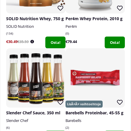
SOLID Nutrition Whey, 750 g
Per4m Whey Protein, 2010 g
SOLID Nutrition
Per4m
134
0
€30.49
€79.44
€35.59
Osta!
Osta!
Slender Chef Sauce, 350 ml
Barebells Proteinbar, 45-55 g
Slender Chef
Barebells
6
2