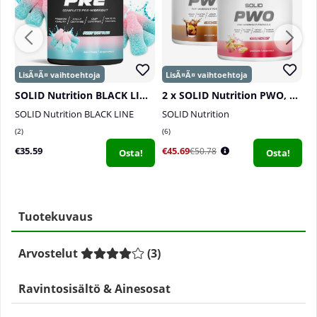
SOLID Nutrition BLACK LINE PRE, 440 g
2 x SOLID Nutrition PWO, 230 g
S
SOLID Nutrition BLACK LINE
SOLID Nutrition
S
2
6
3
€35.59
€45.69
€
€50.78
Osta!
Osta!
Tuotekuvaus
Arvostelut
(
3
)
Ravintosisältö & Ainesosat