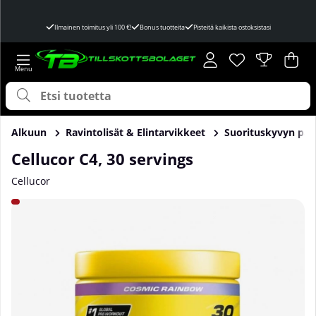
Ilmainen toimitus yli 100 €!
Bonus tuotteita
Pisteitä kaikista ostoksistasi
Toivelista
Lukumäärä toivel
.
Ost
Mää
.
Alkuun
Ravintolisät & Elintarvikkeet
Suorituskyvyn par
Cellucor C4, 30 servings
Cellucor
Tuotekuvat Cellucor C4, 30 servings