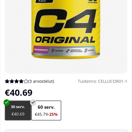
(
3 arvostelut
)
Tuotenro:
CELLUCOR01-1
Keskiarvoluokitus 4 / 5 Arvioiden määrä 3
€40.69
30 serv.
60 serv.
€40.69
€45.79
-25%