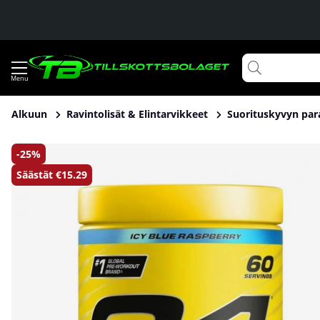
Alkuun
Ravintolisät & Elintarvikkeet
Suorituskyvyn par
Tuotekuvat Cellucor C4, 60 servings
25
Säästät
€15.29