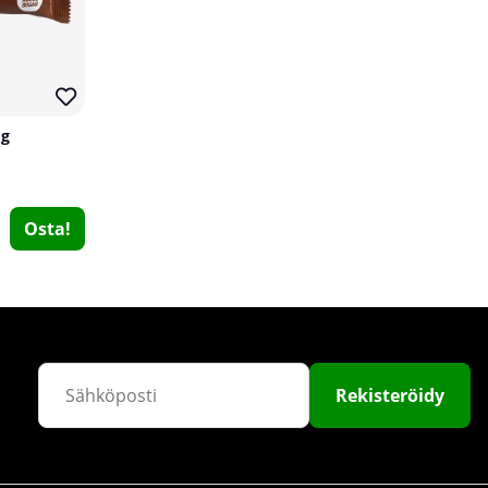
5
 g
Osta!
NOOP Fadogia Agrestis, 60 caps
NOOP
1
€20.29
Osta!
€25.39
Rekisteröidy
19
4