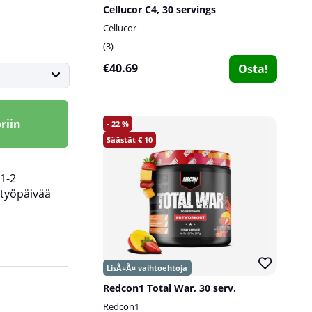
Cellucor C4, 30 servings
Cellucor
3
€40.69
Osta!
riin
22
10
1-2
työpäivää
C4: n maku ensimmäisen siemauksen ottamisen
Redcon1 Total War, 30 serv.
kihelmöivä tunne, kun se kulkee kehosi läpi. Se
Redcon1