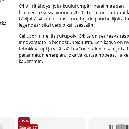
C4 oli räjähdys, joka kuului ympäri maailmaa sen
lanseerauksessa vuonna 2011. Tuote on auttanut 
kävijöitä, viikonloppusotureita ja kilpaurheilijoita 
otka
legendaarisiksi versioiksi itsestään.
e.
Cellucor
: n neljäs sukupolvi C4: tä on seuraava tas
innovaatiota ja hienostuneisuutta. Sen kaava on ny
tehokkaampi ja sisältää TeaCor™ -ainesosan, joka 
parannetun energian, joka vaikuttaa nopeasti ja ke
kauemmin.
35
7