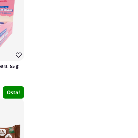
ars, 55 g
RAW Nutrition Christopher´s Secret Stuff, 40 serv.
RAW Nutrition
Osta!
0
€59.04
Osta!
20