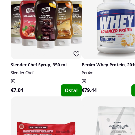
Slender Chef Syrup, 350 ml
Per4m Whey Protein, 201
Slender Chef
Per4m
0
0
€7.04
€79.44
Osta!