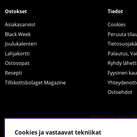
Ostokset
Tiedot
Asiakasarviot
Cookies
Black Week
Peruuta tila
Joulukalenteri
Tietosuojak
Lahjakortti
Palautus, Va
Ostosopas
Ryhdy lähetti
Resepti
Fyysinen ka
Tillskottsbolaget Magazine
Yhteydenot
Ostoehdot
Cookies ja vastaavat tekniikat