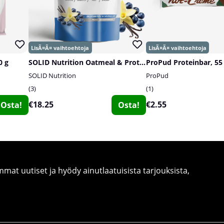
0 g
SOLID Nutrition Oatmeal & Protein Mix, 750 g
ProPud Proteinbar, 55
SOLID Nutrition
ProPud
3
1
€18.25
€2.55
Osta!
Osta!
at uutiset ja hyödy ainutlaatuisista tarjouksista,