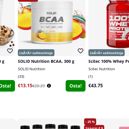
 g
SOLID Nutrition BCAA, 300 g
SOLID Nutrition
Scitec Nutrition
33
1
€13.15
€43.75
Osta!
Osta!
€20.29
25
9