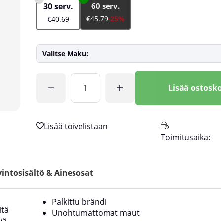
30 serv.
60 serv.
€45.79
-25%
€40.69
Valitse Maku:
Lkm
Lisää ostosko
Toimitusaika:
intosisältö & Ainesosat
Palkittu brändi
itä
Unohtumattomat maut
yä