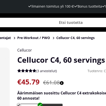
Ilmainen toimitus yli 100 €!
Bonus tuotteita
antajat
Pre-Workout / PWO
Cellucor C4, 60 servings
Cellucor
Cellucor C4, 60 servings
(
3 arvostelut
)
Tuotenro:
C
Keskiarvoluokitus 5 / 5 Arvioiden määrä 3
€45.79
€61.08
Äärimmäisen suosittu
Cellucor
C4 extrakokoise
60 annosta!