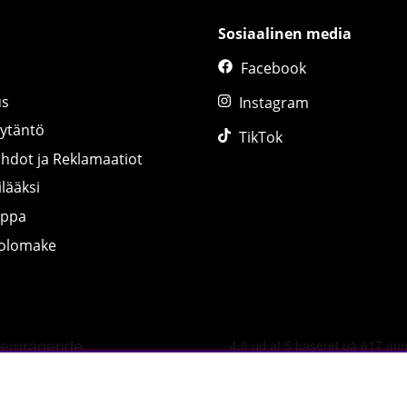
Sosiaalinen media
Facebook
us
Instagram
äytäntö
TikTok
ihdot ja Reklamaatiot
lääksi
uppa
tolomake
©
2026 tillskottsbolaget.fi. Käytämme evästeitä -
lue lisää tääl