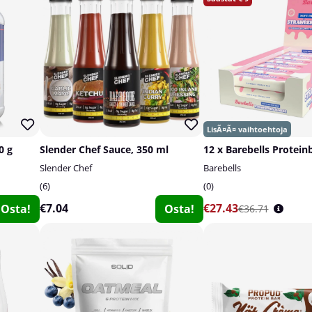
0 g
Slender Chef Sauce, 350 ml
12 x Barebells Proteinb
Slender Chef
Barebells
6
0
€7.04
€27.43
Osta!
Osta!
€36.71