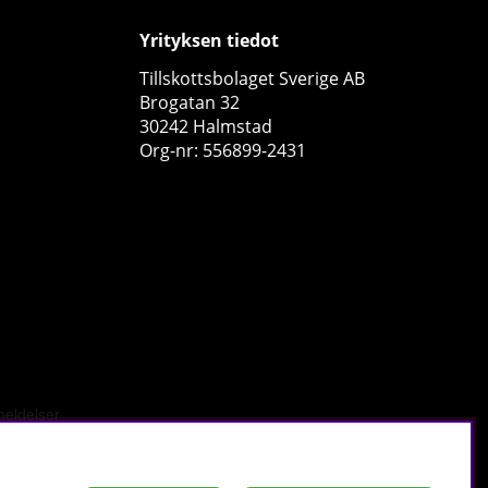
Yrityksen tiedot
Tillskottsbolaget Sverige AB
Brogatan 32
30242 Halmstad
Org-nr: 556899-2431
Mutant Multi, 60 tabs
Mutant
3
€17.23
Osta!
€21.31
24
0
tä
.