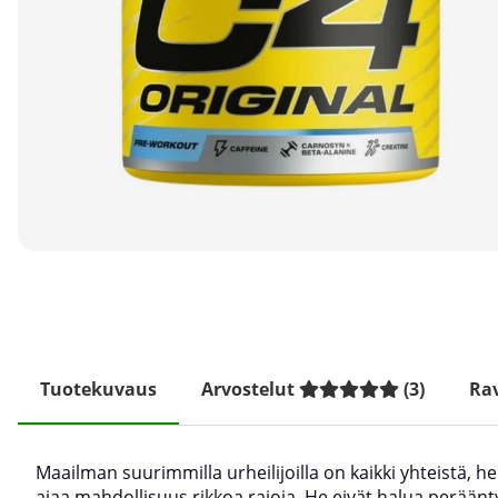
Tuotekuvaus
Arvostelut
(
3
)
Rav
Maailman suurimmilla urheilijoilla on kaikki yhteistä, he
ajaa mahdollisuus rikkoa rajoja. He eivät halua peräänt