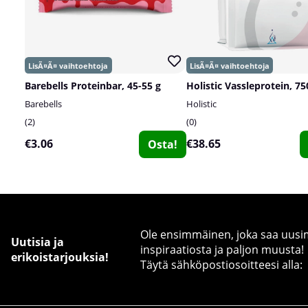
Barebells Proteinbar, 45-55 g
Holistic Vassleprotein, 75
Barebells
Holistic
2
0
€3.06
€38.65
Osta!
Ole ensimmäinen, joka saa uusimm
Uutisia ja
inspiraatiosta ja paljon muusta!
erikoistarjouksia!
Täytä sähköpostiosoitteesi alla: