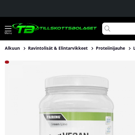
Alkuun
Ravintolisät & Elintarvikkeet
Proteiinijauhe
Tuotekuvat Fairing Clear Vegan Protein, 500 g