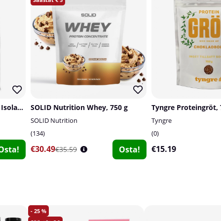
Star Nutrition Pea Protein Isolate, 1 kg
SOLID Nutrition Whey, 750 g
Tyngre Proteingröt, 
SOLID Nutrition
Tyngre
134
0
€30.49
€15.19
Osta!
Osta!
€35.59
25