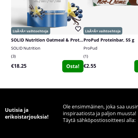
SOLID Nutrition Oatmeal & Protein Mix, 750 g
ProPud Proteinbar, 55 g
SOLID Nutrition
ProPud
3
1
€18.25
€2.55
Osta!
Ole ensimmäinen, joka saa uusimm
Uutisia ja
inspiraatiosta ja paljon muusta!
erikoistarjouksia!
Täytä sähköpostiosoitteesi alla: