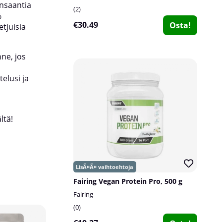
nsaantia
2
%
€30.49
Osta!
tjuisia
ne, jos
elusi ja
a
ltä!
Fairing Vegan Protein Pro, 500 g
Fairing
0