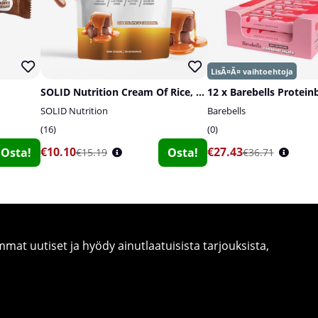
SOLID Nutrition Cream Of Rice, 1 kg
12 x Barebells Proteinb
SOLID Nutrition
Barebells
16
0
€10.10
€27.43
Osta!
Osta!
€15.19
€36.71
at uutiset ja hyödy ainutlaatuisista tarjouksista,