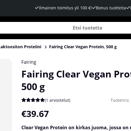
Ilmainen toimitus yli 100 €!
Bonus tuotteita
Laktoositon Proteiini
Fairing Clear Vegan Protein, 500 g
Fairing
Fairing Clear Vegan Pro
500 g
(
1 arvostelut
)
Tuotenro:
Keskiarvoluokitus 5 / 5 Arvioiden määrä 1
€39.67
Clear Vegan Protein on kirkas juoma, jossa o