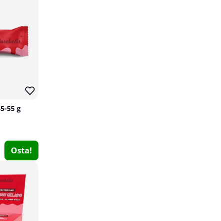
45-55 g
Bodylab Vegan Protein Blend, 400 g
Bodylab
Osta!
0
€18.25
Osta!