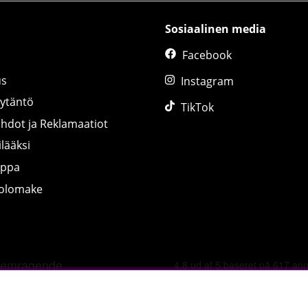
Sosiaalinen media
Facebook
us
Instagram
äytäntö
TikTok
ihdot ja Reklamaatiot
lääksi
uppa
tolomake
©
2026 tillskottsbolaget.fi. Käytämme evästeitä -
lue lisää tääl