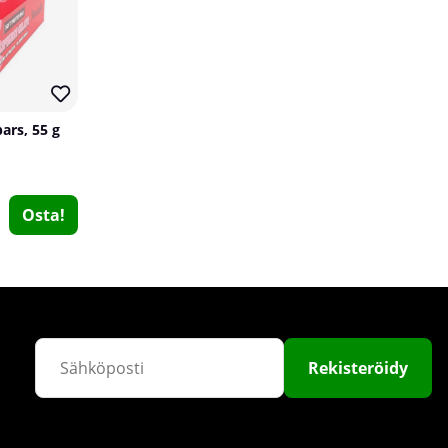
ars, 55 g
Osta!
Chained Nutrition Vegan Muscle Protein, 1600 g
Chained Nutrition
0
€53.95
Osta!
Rekisteröidy