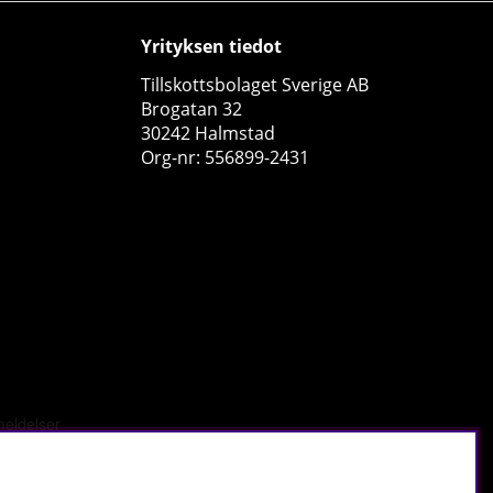
Yrityksen tiedot
Tillskottsbolaget Sverige AB
Brogatan 32
30242 Halmstad
Org-nr: 556899-2431
Star Nutrition Vegan Protein Shake, 750 g
Star Nutrition
0
€25.39
Osta!
tä
.