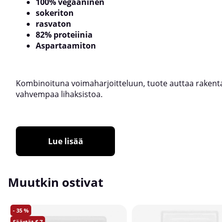
100% vegaaninen
sokeriton
rasvaton
82% proteiinia
Aspartaamiton
Kombinoituna voimaharjoitteluun, tuote auttaa raken
vahvempaa lihaksistoa.
Lue lisää
Muutkin ostivat
35
7