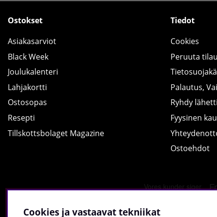
Ostokset
Tiedot
Asiakasarviot
Cookies
Black Week
Peruuta tila
Joulukalenteri
Tietosuojak
Lahjakortti
Palautus, Va
Ostosopas
Ryhdy lähetti
Resepti
Fyysinen ka
Tillskottsbolaget Magazine
Yhteydenot
Ostoehdot
Cookies ja vastaavat tekniikat