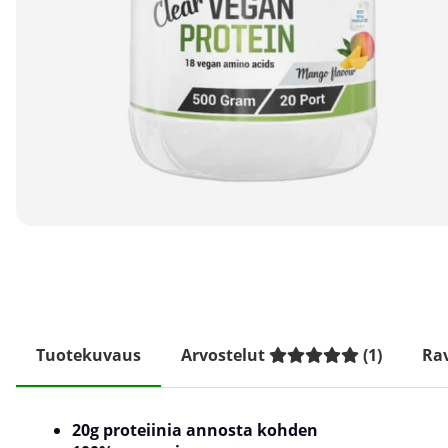
Tuotekuvaus
Arvostelut
(
1
)
Rav
20g proteiinia annosta kohden