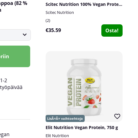
appoa (82 %
Scitec Nutrition 100% Vegan Protein, 1000 g
n
Scitec Nutrition
2
€35.59
Osta!
riin
1-2
työpäivää
Elit Nutrition Vegan Protein, 750 g
egan
Elit Nutrition