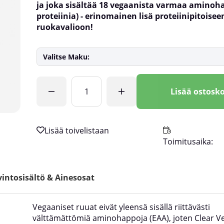
ja joka sisältää 18 vegaanista varmaa aminoh
proteiinia) - erinomainen lisä proteiinipitoisee
ruokavalioon!
Valitse Maku:
Lkm
Lisää ostosko
Toimitusaika:
intosisältö & Ainesosat
Vegaaniset ruuat eivät yleensä sisällä riittävästi
välttämättömiä aminohappoja (EAA), joten Clear V