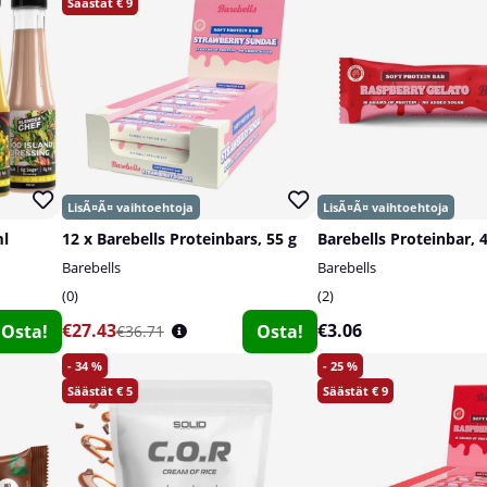
9
ml
12 x Barebells Proteinbars, 55 g
Barebells Proteinbar, 
Barebells
Barebells
0
2
€27.43
€3.06
Osta!
Osta!
€36.71
34
25
5
9