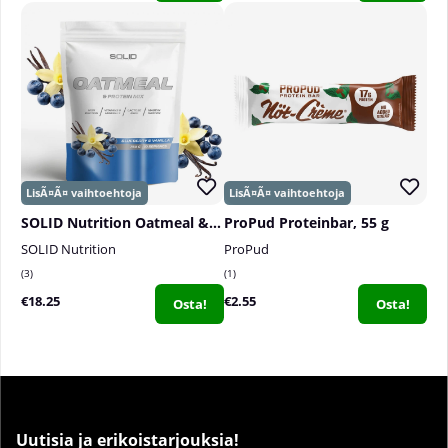
SOLID Nutrition Oatmeal & Protein Mix, 750 g
ProPud Proteinbar, 55 g
SOLID Nutrition
ProPud
3
1
€18.25
€2.55
Osta!
Osta!
Uutisia ja erikoistarjouksia!