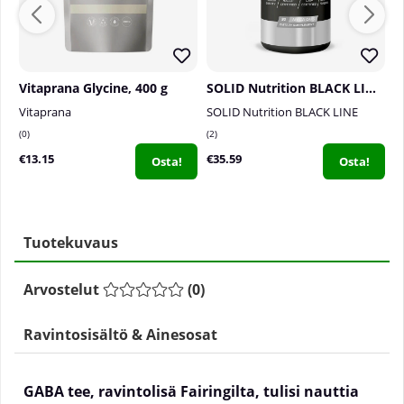
Vitaprana Glycine, 400 g
SOLID Nutrition BLACK LINE Knock Out, 90 mega caps
Vitaprana
SOLID Nutrition BLACK LINE
S
0
2
2
€13.15
€35.59
€
Osta!
Osta!
Tuotekuvaus
Arvostelut
(
0
)
Ravintosisältö & Ainesosat
GABA tee, ravintolisä Fairingilta, tulisi nauttia