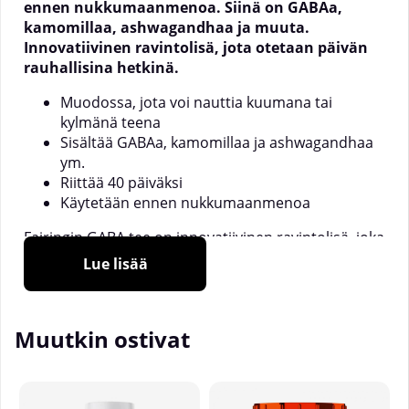
ennen nukkumaanmenoa. Siinä on GABAa,
kamomillaa, ashwagandhaa ja muuta.
Innovatiivinen ravintolisä, jota otetaan päivän
rauhallisina hetkinä.
Muodossa, jota voi nauttia kuumana tai
kylmänä teena
Sisältää GABAa, kamomillaa ja ashwagandhaa
ym.
Riittää 40 päiväksi
Käytetään ennen nukkumaanmenoa
Fairingin GABA tee on innovatiivinen ravintolisä, joka
on ainutlaatuinen. Useimmat lisäravinteet ovat
Lue lisää
pillereitä, jauheita tai shotteja, mutta GABA-teetä voi
sekoittaa kuumaan veteen ja juoda teenä. Illalla alas
istuminen kupin kuumaa juomaa on rentouttavaa
Muutkin ostivat
monille, mutta joskus kaipaa enemmän kuin vain
tavallista teetä.
GABA-tee sisältää GABAa (gamma-aminovoihappoa)