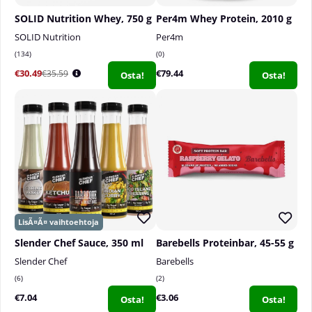
SOLID Nutrition Whey, 750 g
Per4m Whey Protein, 2010 g
SOLID Nutrition
Per4m
134
0
€30.49
€79.44
€35.59
Osta!
Osta!
Slender Chef Sauce, 350 ml
Barebells Proteinbar, 45-55 g
Slender Chef
Barebells
6
2
€7.04
€3.06
Osta!
Osta!