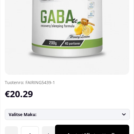
Tuotenro:
FAIRING5439-1
€20.29
Valitse Maku:
Lkm