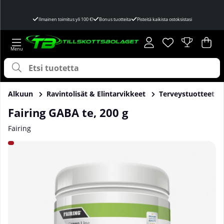
Ilmainen toimitus yli 100 €!
Bonus tuotteita
Pisteitä kaikista ostoksistasi
Toivelista
Lukumäärä toivel
.
Ost
Mää
.
Alkuun
Ravintolisät & Elintarvikkeet
Terveystuotteet
Fairing GABA te, 200 g
Fairing
Tuotekuvat Fairing GABA te, 200 g