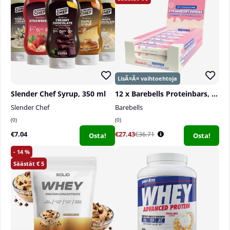
ulottumattomissa.
Ravintolisä:
Suositeltua päivittäisannosta ei saa ylittää. Ei saa
käyttää monipuolisen ruokavalion korvikkeena.
Säilytettävä lasten ulottumattomissa.
Slender Chef Syrup, 350 ml
12 x Barebells Proteinbars, 55 g
Slender Chef
Barebells
0
0
€7.04
€27.43
€36.71
Osta!
Osta!
14
5