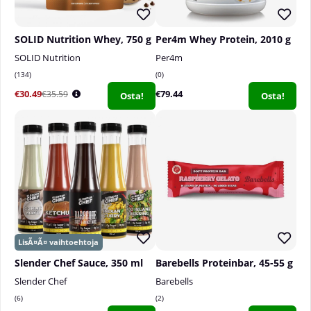
SOLID Nutrition Whey, 750 g
Per4m Whey Protein, 2010 g
SOLID Nutrition
Per4m
134
0
€30.49
€79.44
€35.59
Osta!
Osta!
Slender Chef Sauce, 350 ml
Barebells Proteinbar, 45-55 g
Slender Chef
Barebells
6
2