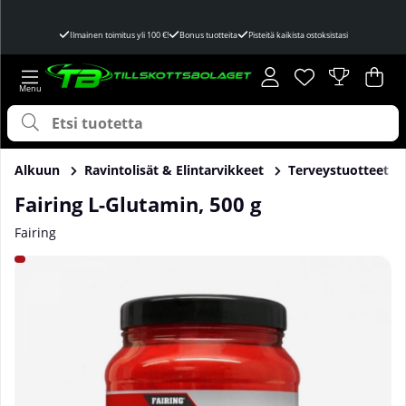
Ilmainen toimitus yli 100 €!
Bonus tuotteita
Pisteitä kaikista ostoksistasi
Toivelista
Lukumäärä toivel
.
Ost
Mää
.
Alkuun
Ravintolisät & Elintarvikkeet
Terveystuotteet
Fairing L-Glutamin, 500 g
Fairing
Tuotekuvat Fairing L-Glutamin, 500 g