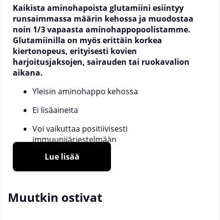
Kaikista aminohapoista glutamiini esiintyy
runsaimmassa määrin kehossa ja muodostaa
noin 1/3 vapaasta aminohappopoolistamme.
Glutamiinilla on myös erittäin korkea
kiertonopeus, erityisesti kovien
harjoitusjaksojen, sairauden tai ruokavalion
aikana.
Yleisin aminohappo kehossa
Ei lisäaineita
Voi vaikuttaa positiivisesti
immuunijärjestelmään
Lue lisää
Glutamiinin puute voi altistaa kehon kataboliselle
tilalle, ja alentuneet glutamiinitasot ovat yksi
selkeimmistä ylikunto-oireista. Jos harjoittelet
todella kovaa ja usein, voi olla sopivaa ottaa 10-20 g
Muutkin ostivat
glutamiinia/päivä lisänä.