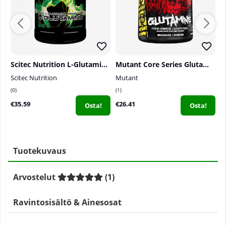
Scitec Nutrition L-Glutamine, 600 g
Mutant Core Series Glutamine, 300 g
Scitec Nutrition
Mutant
M
0
1
1
€35.59
€26.41
€
Osta!
Osta!
Tuotekuvaus
Arvostelut
(
1
)
Ravintosisältö & Ainesosat