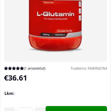
(
1 arvostelut
)
Tuotenro:
FAIRING764
Keskiarvoluokitus 5 / 5 Arvioiden määrä 1
€36.61
Lkm: