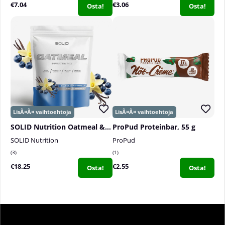
€7.04
€3.06
Osta!
Osta!
SOLID Nutrition Oatmeal & Protein Mix, 750 g
ProPud Proteinbar, 55 g
SOLID Nutrition
ProPud
3
1
€18.25
€2.55
Osta!
Osta!