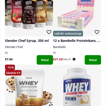
Annostusohje:
Yksi annos (10 g) sekoitetaan noin 2-3 dl veteen ja
nautitaan ennen treeniä.
Slender Chef Syrup, 350 ml
12 x Barebells Proteinbars, 55 g
Koko:
Slender Chef
Barebells
250 g - 25 annosta
0
0
€7.04
€27.43
€36.71
Osta!
Osta!
14
5