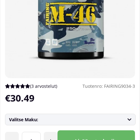
(
3 arvostelut
)
Tuotenro:
FAIRING9034-3
Keskiarvoluokitus 5 / 5 Arvioiden määrä 3
€30.49
Valitse Maku:
Lkm