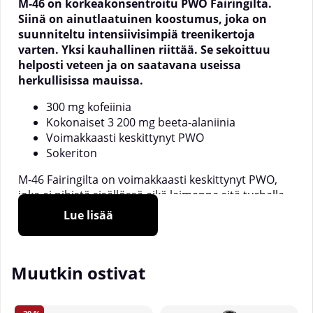
M-46 on korkeakonsentroitu PWO Fairingilta.
Siinä on ainutlaatuinen koostumus, joka on
suunniteltu intensiivisimpiä treenikertoja
varten. Yksi kauhallinen riittää. Se sekoittuu
helposti veteen ja on saatavana useissa
herkullisissa mauissa.
300 mg kofeiinia
Kokonaiset 3 200 mg beeta-alaniinia
Voimakkaasti keskittynyt PWO
Sokeriton
M-46 Fairingilta on voimakkaasti keskittynyt PWO,
joka ei pihistä sisällössä eikä laimenna sitä turhalla
aineksilla. Tuloksena on erittäin suosittu PWO, joka
Lue lisää
sopii monille käyttäjille. M-46 sisältää muun muassa
kofeiinia, beeta-alaniinia, pinaatti-, ruusunjuuri- ja
punajuurtautteita. Tämä sekoitetaan
Muutkin ostivat
kreatiinimalaatin ja vapailla aminohapoilla
antamaan sinulle haluamasi tuotteen ennen treeniä.