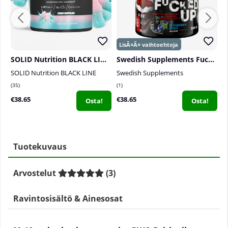
SOLID Nutrition BLACK LINE PWO, 400 g
Swedish Supplements Fucked Up Joker Edition, 300 g
D
SOLID Nutrition BLACK LINE
Swedish Supplements
D
35
1
0
€38.65
€38.65
€
Osta!
Osta!
Tuotekuvaus
Arvostelut
(
3
)
Ravintosisältö & Ainesosat