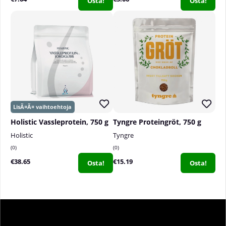
Osta!
Osta!
Holistic Vassleprotein, 750 g
Tyngre Proteingröt, 750 g
Holistic
Tyngre
0
0
€38.65
€15.19
Osta!
Osta!