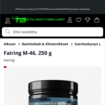
Ilmainen toimitus yli 100 €!
Bonus tuotteita
Pisteitä kaikista ostoksistasi
Toivelista
Lukumäärä toivel
.
Ost
Mää
.
Alkuun
Ravintolisät & Elintarvikkeet
Suorituskyvyn par
Fairing M-46, 250 g
Fairing
Tuotekuvat Fairing M-46, 250 g