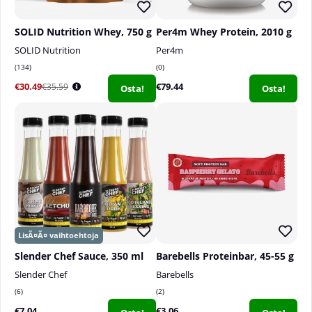
SOLID Nutrition Whey, 750 g
Per4m Whey Protein, 2010 g
SOLID Nutrition
Per4m
134
0
€30.49
€79.44
€35.59
Osta!
Osta!
Slender Chef Sauce, 350 ml
Barebells Proteinbar, 45-55 g
Slender Chef
Barebells
6
2
€7.04
€3.06