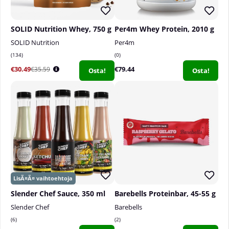
SOLID Nutrition Whey, 750 g
Per4m Whey Protein, 2010 g
SOLID Nutrition
Per4m
134
0
€30.49
€79.44
€35.59
Osta!
Osta!
Slender Chef Sauce, 350 ml
Barebells Proteinbar, 45-55 g
Slender Chef
Barebells
6
2