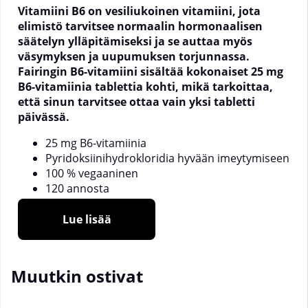
Vitamiini B6 on vesiliukoinen vitamiini, jota
elimistö tarvitsee normaalin hormonaalisen
säätelyn ylläpitämiseksi ja se auttaa myös
väsymyksen ja uupumuksen torjunnassa.
Fairingin B6-vitamiini sisältää kokonaiset 25 mg
B6-vitamiinia tablettia kohti, mikä tarkoittaa,
että sinun tarvitsee ottaa vain yksi tabletti
päivässä.
25 mg B6-vitamiinia
Pyridoksiinihydrokloridia hyvään imeytymiseen
100 % vegaaninen
120 annosta
Vitamiini B6 on välttämätön vitamiini. Elimistö ei
Lue lisää
pysty valmistamaan tätä vitamiinia itse, joten sen on
tultava ruoasta. Koska se on vesiliukoinen vitamiini,
elimistö ei pysty varastoimaan sitä merkittävissä
Muutkin ostivat
määrin, joten vitamiinia on saatava päivittäin. Tämä
on helppoa Fairingin B6-vitamiinilla.