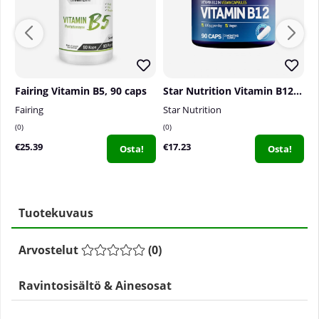
Fairing Vitamin B5, 90 caps
Star Nutrition Vitamin B12, 90 caps
Fairing
Star Nutrition
El
0
0
0
€25.39
€17.23
€
Osta!
Osta!
Tuotekuvaus
Arvostelut
(
0
)
Ravintosisältö & Ainesosat