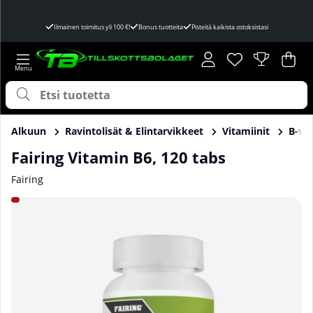
Ilmainen toimitus yli 100 €!
Bonus tuotteita
Pisteitä kaikista ostoksistasi
Toivelista
Lukumäärä toivel
.
Ost
Mää
.
Alkuun
Ravintolisät & Elintarvikkeet
Vitamiinit
B-vit
Fairing Vitamin B6, 120 tabs
Fairing
Tuotekuvat Fairing Vitamin B6, 120 tabs