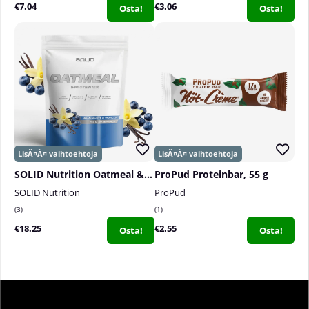
€7.04
€3.06
Osta!
Osta!
SOLID Nutrition Oatmeal & Protein Mix, 750 g
ProPud Proteinbar, 55 g
SOLID Nutrition
ProPud
3
1
€18.25
€2.55
Osta!
Osta!