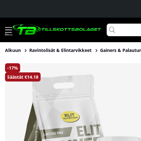
Alkuun
Ravintolisät & Elintarvikkeet
Gainers & Palautu
Tuotekuvat Gainer, 2 kg + Creatine Monohydrate, 300 g
17
Säästät
€14.18