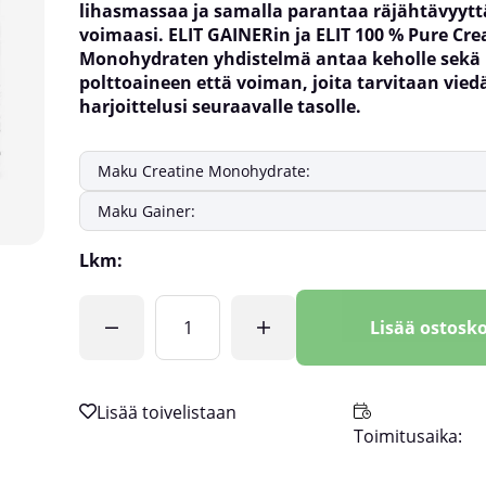
lihasmassaa ja samalla parantaa räjähtävyyttä
voimaasi. ELIT GAINERin ja ELIT 100 % Pure Cre
Monohydraten yhdistelmä antaa keholle sekä
polttoaineen että voiman, joita tarvitaan vied
harjoittelusi seuraavalle tasolle.
Lkm:
Lisää ostosko
Toimitusaika: