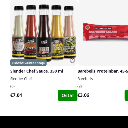
Slender Chef Sauce, 350 ml
Barebells Proteinbar, 45-
Slender Chef
Barebells
6
2
€7.04
€3.06
Osta!