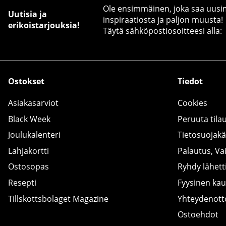
Ole ensimmäinen, joka saa uusimm
Uutisia ja
inspiraatiosta ja paljon muusta!
erikoistarjouksia!
Täytä sähköpostiosoitteesi alla:
Ostokset
Tiedot
Asiakasarviot
Cookies
Black Week
Peruuta tila
Joulukalenteri
Tietosuojak
Lahjakortti
Palautus, Va
Ostosopas
Ryhdy lähetti
Resepti
Fyysinen ka
Tillskottsbolaget Magazine
Yhteydenot
Ostoehdot