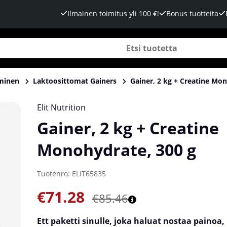
Ilmainen toimitus yli 100 €!
Bonus tuotteita
minen
Laktoosittomat Gainers
Gainer, 2 kg + Creatine Mo
Elit Nutrition
Gainer, 2 kg + Creatine
Monohydrate, 300 g
Tuotenro:
ELIT65835
€71.28
€85.46
Ett paketti sinulle, joka haluat nostaa painoa