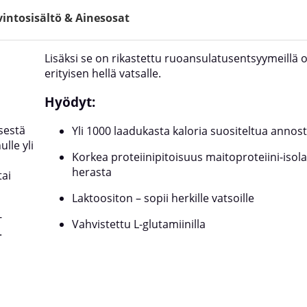
intosisältö & Ainesosat
Lisäksi se on rikastettu ruoansulatusentsyymeillä 
erityisen hellä vatsalle.
Hyödyt:
sestä
Yli 1000 laadukasta kaloria suositeltua anno
lle yli
Korkea proteiinipitoisuus maitoproteiini-isola
herasta
tai
Laktoositon – sopii herkille vatsoille
-
Vahvistettu L-glutamiinilla
.