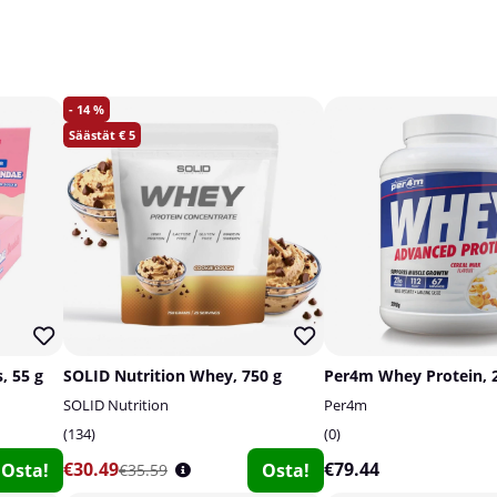
14
5
, 55 g
SOLID Nutrition Whey, 750 g
Per4m Whey Protein, 
SOLID Nutrition
Per4m
134
0
€30.49
€79.44
Osta!
Osta!
€35.59