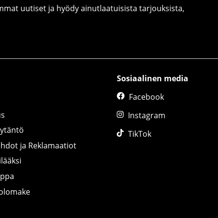
at uutiset ja hyödy ainutlaatuisista tarjouksista,
Sosiaalinen media
Facebook
us
Instagram
äytäntö
TikTok
ihdot ja Reklamaatiot
lääksi
uppa
tolomake