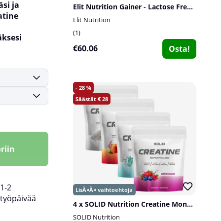
si ja
Elit Nutrition Gainer - Lactose Free, 2 kg
atine
Elit Nutrition
1
äksesi
€60.06
Osta!
28
28
riin
1-2
työpäivää
4 x SOLID Nutrition Creatine Monohydrate, 400 g
SOLID Nutrition