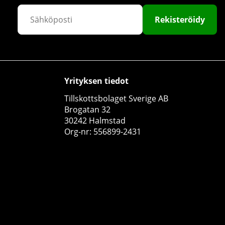
Rekisteröidy
Yrityksen tiedot
3 x Star Nutrition Creatine Monohydrate, 500 g
Tillskottsbolaget Sverige AB
Star Nutrition
Brogatan 32
0
30242 Halmstad
€64.76
Osta!
€76.18
Org-nr: 556899-2431
15
10