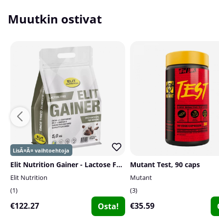
Muutkin ostivat
Elit Nutrition Gainer - Lactose Free, 5 kg
Mutant Test, 90 caps
Elit Nutrition
Mutant
1
3
€122.27
€35.59
Osta!