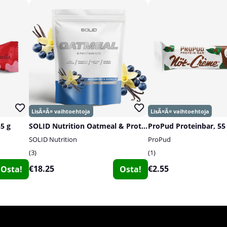
55 g
SOLID Nutrition Oatmeal & Protein Mix, 750 g
ProPud Proteinbar, 55
SOLID Nutrition
ProPud
3
1
€18.25
€2.55
Osta!
Osta!