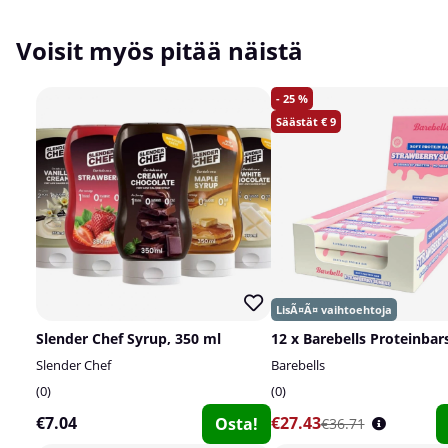
Voisit myös pitää näistä
25
9
Slender Chef Syrup, 350 ml
12 x Barebells Proteinbars
Slender Chef
Barebells
0
0
€7.04
€27.43
Osta!
€36.71