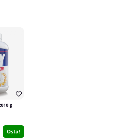
20
20
4 x Star Nutrition Creatine Monohydrate, 500 g
Star Nutrition
0
2010 g
€81.28
Osta!
€101.57
Osta!