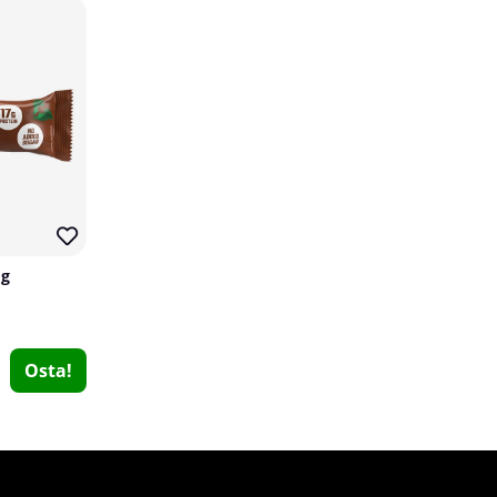
Trained By JP Creatine Monohydrate, 1 kg
 g
Trained By JP
0
€61.08
Osta!
Osta!
15
11