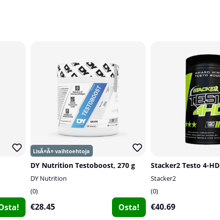
DY Nutrition Testoboost, 270 g
Stacker2 Testo 4-HD
DY Nutrition
Stacker2
0
0
€28.45
€40.69
Osta!
Osta!