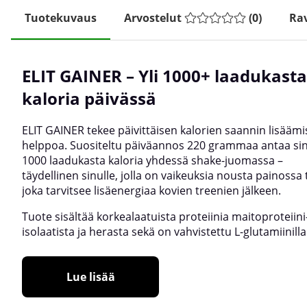
Tuotekuvaus
Arvostelut
(
0
)
Rav
ELIT GAINER – Yli 1000+ laadukasta
kaloria päivässä
ELIT GAINER tekee päivittäisen kalorien saannin lisäämi
helppoa. Suositeltu päiväannos 220 grammaa antaa sinu
1000 laadukasta kaloria yhdessä shake-juomassa –
täydellinen sinulle, jolla on vaikeuksia nousta painossa 
joka tarvitsee lisäenergiaa kovien treenien jälkeen.
Tuote sisältää korkealaatuista proteiinia maitoproteiini
isolaatista ja herasta sekä on vahvistettu L-glutamiinilla
Lue lisää