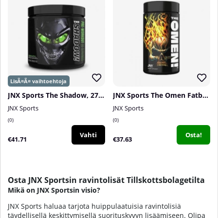
JNX Sports The Shadow, 270 g
JNX Sports The Omen Fatburner, 100 caps
JNX Sports
JNX Sports
0
0
Vahti
Osta!
€41.71
€37.63
Osta JNX Sportsin ravintolisät Tillskottsbolagetilta
Mikä on JNX Sportsin visio?
JNX Sports haluaa tarjota huippulaatuisia ravintolisiä
täydellisellä keskittymisellä suorituskyvyn lisäämiseen. Olipa