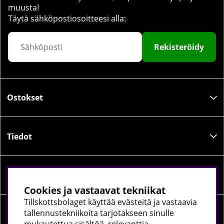
muusta!
Täytä sähköpostiosoitteesi alla:
Rekisteröidy
Ostokset
Tiedot
Sosiaalinen media
Cookies ja vastaavat tekniikat
Tillskottsbolaget käyttää evästeitä ja vastaavia
tallennustekniikoita tarjotakseen sinulle
Yrityksen tiedot