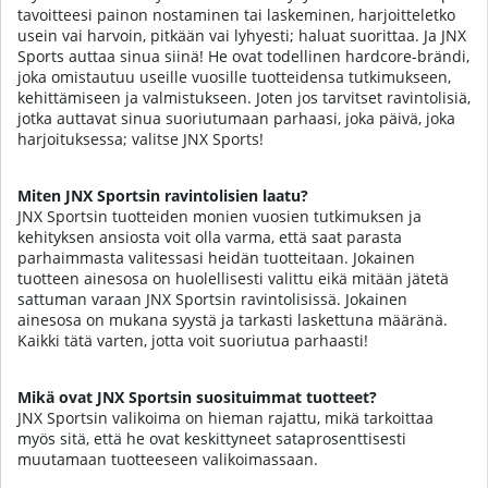
tavoitteesi painon nostaminen tai laskeminen, harjoitteletko
usein vai harvoin, pitkään vai lyhyesti; haluat suorittaa. Ja JNX
Sports auttaa sinua siinä! He ovat todellinen hardcore-brändi,
joka omistautuu useille vuosille tuotteidensa tutkimukseen,
kehittämiseen ja valmistukseen. Joten jos tarvitset ravintolisiä,
jotka auttavat sinua suoriutumaan parhaasi, joka päivä, joka
harjoituksessa; valitse JNX Sports!
Miten JNX Sportsin ravintolisien laatu?
JNX Sportsin tuotteiden monien vuosien tutkimuksen ja
kehityksen ansiosta voit olla varma, että saat parasta
parhaimmasta valitessasi heidän tuotteitaan. Jokainen
tuotteen ainesosa on huolellisesti valittu eikä mitään jätetä
sattuman varaan JNX Sportsin ravintolisissä. Jokainen
ainesosa on mukana syystä ja tarkasti laskettuna määränä.
Kaikki tätä varten, jotta voit suoriutua parhaasti!
Mikä ovat JNX Sportsin suosituimmat tuotteet?
JNX Sportsin valikoima on hieman rajattu, mikä tarkoittaa
myös sitä, että he ovat keskittyneet sataprosenttisesti
muutamaan tuotteeseen valikoimassaan.