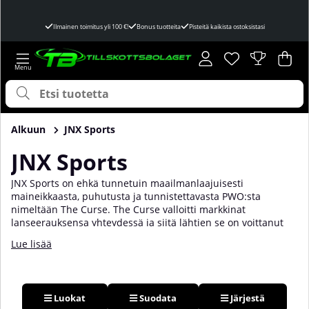
Ilmainen toimitus yli 100 €!
Bonus tuotteita
Pisteitä kaikista ostoksistasi
Toivelista
Lukumäärä toivel
.
Ost
Mää
.
Alkuun
JNX Sports
JNX Sports
JNX Sports on ehkä tunnetuin maailmanlaajuisesti
maineikkaasta, puhutusta ja tunnistettavasta PWO:sta
nimeltään The Curse. The Curse valloitti markkinat
lanseerauksensa yhteydessä ja siitä lähtien se on voittanut
useita palkintoja ja saanut pitkäaikaisen maineen yhtenä
Lue lisää
maailman parhaista ennen treeniä -tuotteista. Mutta JNX
Sport tarjoaa enemmänkin kuin vain sen. The Ripper ja The
Shadow ovat tulleet mukaan alusta lähtien ja nekin ovat
saaneet markkinoiden hyväksynnän. Haluatko maksimoida
Luokat
Suodata
Järjestä
tuloksesi ja suorituskykysi kuntosalilla ja arjessa? Kokeile JNX