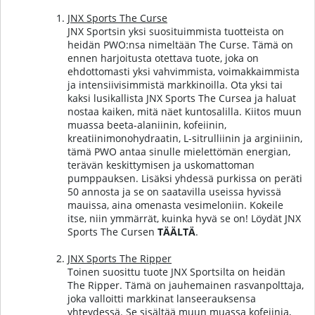
JNX Sports The Curse
JNX Sportsin yksi suosituimmista tuotteista on
heidän PWO:nsa nimeltään The Curse. Tämä on
ennen harjoitusta otettava tuote, joka on
ehdottomasti yksi vahvimmista, voimakkaimmista
ja intensiivisimmistä markkinoilla. Ota yksi tai
kaksi lusikallista JNX Sports The Cursea ja haluat
nostaa kaiken, mitä näet kuntosalilla. Kiitos muun
muassa beeta-alaniinin, kofeiinin,
kreatiinimonohydraatin, L-sitrulliinin ja arginiinin,
tämä PWO antaa sinulle mielettömän energian,
terävän keskittymisen ja uskomattoman
pumppauksen. Lisäksi yhdessä purkissa on peräti
50 annosta ja se on saatavilla useissa hyvissä
mauissa, aina omenasta vesimeloniin. Kokeile
itse, niin ymmärrät, kuinka hyvä se on!
Löydät JNX
Sports The Cursen
TÄÄLTÄ
.
JNX Sports The Ripper
Toinen suosittu tuote JNX Sportsilta on heidän
The Ripper. Tämä on jauhemainen rasvanpolttaja,
joka valloitti markkinat lanseerauksensa
yhteydessä. Se sisältää muun muassa kofeiinia,