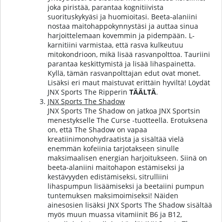
joka piristää, parantaa kognitiivista
suorituskykyäsi ja huomioitasi. Beeta-alaniini
nostaa maitohappokynnystäsi ja auttaa sinua
harjoittelemaan kovemmin ja pidempään. L-
karnitiini varmistaa, että rasva kulkeutuu
mitokondrioon, mikä lisää rasvanpolttoa. Tauriini
parantaa keskittymistä ja lisää lihaspainetta.
Kyllä, tämän rasvanpolttajan edut ovat monet.
Lisäksi eri maut maistuvat erittäin hyviltä!
Löydät
JNX Sports The Ripperin
TÄÄLTÄ
.
JNX Sports The Shadow
JNX Sports The Shadow on jatkoa JNX Sportsin
menestykselle The Curse -tuotteella. Erotuksena
on, että The Shadow on vapaa
kreatiinimonohydraatista ja sisältää vielä
enemmän kofeiinia tarjotakseen sinulle
maksimaalisen energian harjoitukseen. Siinä on
beeta-alaniini maitohapon estämiseksi ja
kestävyyden edistämiseksi, sitrulliini
lihaspumpun lisäämiseksi ja beetaiini pumpun
tuntemuksen maksimoimiseksi! Näiden
ainesosien lisäksi JNX Sports The Shadow sisältää
myös muun muassa vitamiinit B6 ja B12,