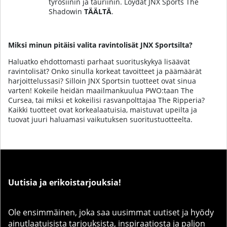
tyrosiinin ja tauriinin.
Löydät JNX Sports The
Shadowin
TÄÄLTÄ
.
Miksi minun pitäisi valita ravintolisät JNX Sportsilta?
Haluatko ehdottomasti parhaat suorituskykyä lisäävät
ravintolisät? Onko sinulla korkeat tavoitteet ja päämäärät
harjoittelussasi? Silloin JNX Sportsin tuotteet ovat sinua
varten! Kokeile heidän maailmankuulua PWO:taan The
Cursea, tai miksi et kokeilisi rasvanpolttajaa The Ripperia?
Kaikki tuotteet ovat korkealaatuisia, maistuvat upeilta ja
tuovat juuri haluamasi vaikutuksen suoritustuotteelta.
Uutisia ja erikoistarjouksia!
Ole ensimmäinen, joka saa uusimmat uutiset ja hyödy
ainutlaatuisista tarjouksista, inspiraatiosta ja paljon