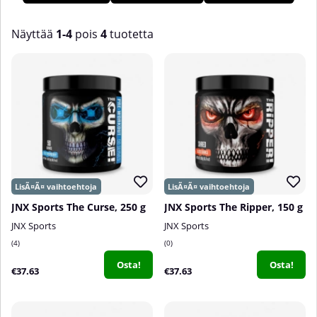
Sportsia etkä tule pettymään. Osta ravintolisäsi JNX Sportsilta
meiltä Tillskottsbolagetilta!
Näyttää
1-4
pois
4
tuotetta
Tuotteet
JNX Sports The Curse, 250 g
JNX Sports The Ripper, 150 g
JNX Sports
JNX Sports
4
0
Osta!
Osta!
€37.63
€37.63