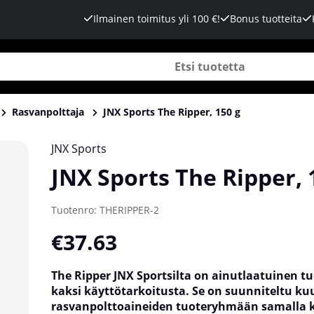
Ilmainen toimitus yli 100 €!
Bonus tuotteita
Rasvanpolttaja
JNX Sports The Ripper, 150 g
JNX Sports
JNX Sports The Ripper, 
Tuotenro:
THERIPPER-2
€37.63
The Ripper JNX Sportsilta on ainutlaatuinen tuo
kaksi käyttötarkoitusta. Se on suunniteltu k
rasvanpolttoaineiden tuoteryhmään samalla k