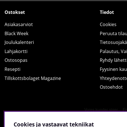
Ostokset
Tiedot
Asiakasarviot
Cookies
Black Week
Peruuta tila
Joulukalenteri
Tietosuojak
Lahjakortti
Palautus, Va
Ostosopas
Ryhdy lähetti
Resepti
Fyysinen ka
Tillskottsbolaget Magazine
Yhteydenot
Ostoehdot
Cookies ja vastaavat tekniikat