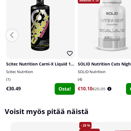
15
Scitec Nutrition Carni-X Liquid 100 000, 500ml
Scitec Nutrition
SOLID Nutrition
1
4
€30.49
€10.10
Osta!
€25.39
Voisit myös pitää näistä
25