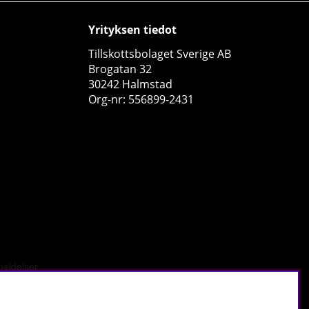
Yrityksen tiedot
Tillskottsbolaget Sverige AB
Brogatan 32
30242 Halmstad
Org-nr: 556899-2431
2 x SOLID Nutrition Omega-3, 90 caps
SOLID Nutrition
1
€21.82
Osta!
€24.27
10
5
tä
.