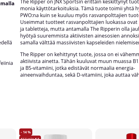
The Ripper on JNX Sportsin erittäin keskittynyt tuote
amalla
monia käyttötarkoituksia. Tämä tuote toimii yhtä h
PWO:na kuin se kuuluu myös rasvanpolttajien tuo
Useimmat tuotteet rasvanpolttajien luokassa ovat 
ja tabletteja, mutta antamalla The Ripperin olla ja
hyötyä suuremmista aktiivisten ainesosien annoksi
edellä
samalla välttää massiivisten kapseleiden nielemise
The Ripper on kehittynyt tuote, jossa on ei vähem
aktiivista ainetta. Tähän kuuluvat muun muassa B1
eiinia
ja B5-vitamiini, jotka edistävät normaalia energia-
aineenvaihduntaa, sekä D-vitamiini, joka auttaa 
14