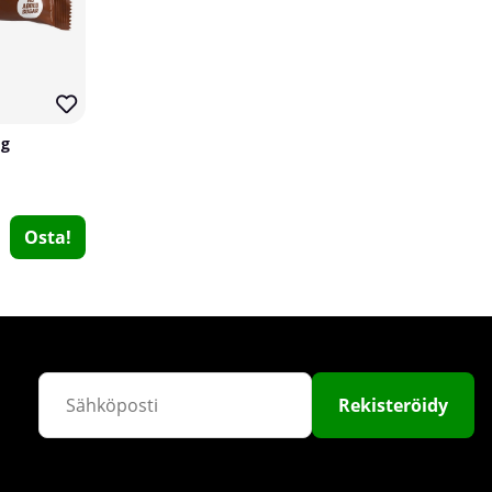
 g
Osta!
Chained Nutrition Ripped Hardcore, 90 caps
Chained Nutrition
0
€30.49
Osta!
Rekisteröidy
10
2