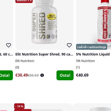
5
SOLID Nutrition Cuts Night, 60 caps
Elit Nutrition Super Shred, 90 caps
Elit Nutrition
5% Nutrition
0
1
€30.49
€40.69
Osta!
Osta!
€35.59
14