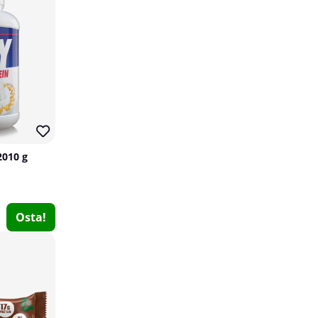
40
10
2010 g
SOLID Nutrition EAA, 300 g
SOLID Nutrition
Osta!
63
€15.19
Osta!
€25.39