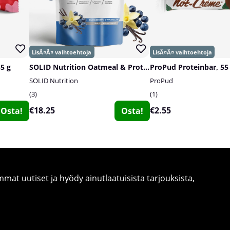
55 g
SOLID Nutrition Oatmeal & Protein Mix, 750 g
ProPud Proteinbar, 55
SOLID Nutrition
ProPud
3
1
€18.25
€2.55
Osta!
Osta!
at uutiset ja hyödy ainutlaatuisista tarjouksista,