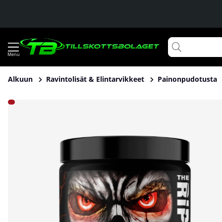
Alkuun
Ravintolisät & Elintarvikkeet
Painonpudotusta
Tuotekuvat JNX Sports The Ripper, 150 g