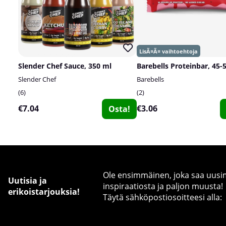
Slender Chef Sauce, 350 ml
Barebells Proteinbar, 45-
Slender Chef
Barebells
6
2
€7.04
€3.06
Osta!
Ole ensimmäinen, joka saa uusimm
Uutisia ja
inspiraatiosta ja paljon muusta!
erikoistarjouksia!
Täytä sähköpostiosoitteesi alla: