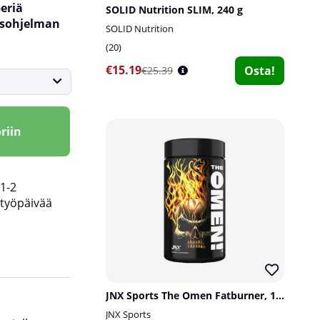
eriä
SOLID Nutrition SLIM, 240 g
usohjelman
SOLID Nutrition
20
€15.19
Osta!
€25.39
riin
1-2
työpäivää
väsymystä ja uupumusta. Täällä on myös kromi
JNX Sports The Omen Fatburner, 100 caps
normaalia hiilihydraattien aineenvaihduntaa j
JNX Sports