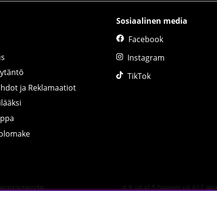
Sosiaalinen media
Facebook
us
Instagram
äytäntö
TikTok
ihdot ja Reklamaatiot
lääksi
uppa
tolomake
©
2026 tillskottsbolaget.fi. Käytämme evästeitä -
lue lisää tääl