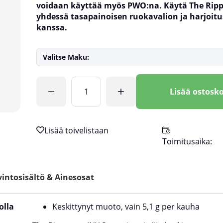
voidaan käyttää myös PWO:na. Käytä The Ripp
yhdessä tasapainoisen ruokavalion ja harjoit
kanssa.
Valitse Maku:
Lkm
Lisää ostosko
Toimitusaika:
intosisältö & Ainesosat
olla
Keskittynyt muoto, vain 5,1 g per kauha