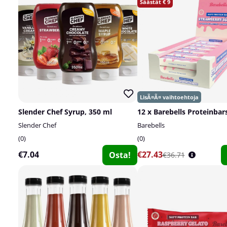
9
Slender Chef Syrup, 350 ml
12 x Barebells Proteinbars
Slender Chef
Barebells
0
0
€7.04
€27.43
Osta!
€36.71