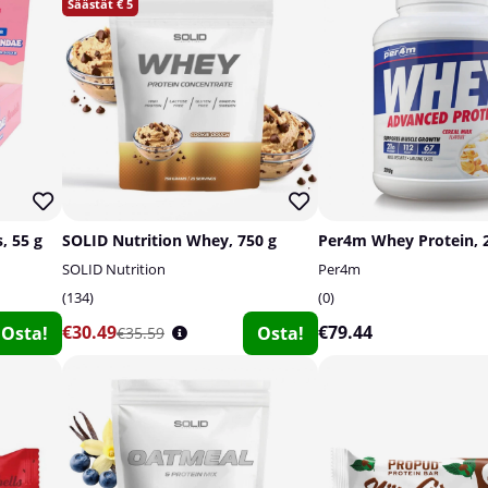
5
, 55 g
SOLID Nutrition Whey, 750 g
Per4m Whey Protein, 
SOLID Nutrition
Per4m
134
0
€30.49
€79.44
Osta!
Osta!
€35.59