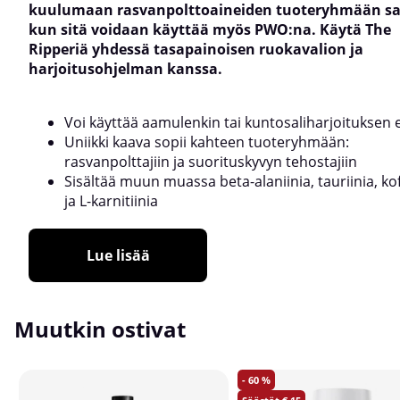
kuulumaan rasvanpolttoaineiden tuoteryhmään s
kun sitä voidaan käyttää myös PWO:na. Käytä The
Ripperiä yhdessä tasapainoisen ruokavalion ja
harjoitusohjelman kanssa.
Voi käyttää aamulenkin tai kuntosaliharjoituksen 
Uniikki kaava sopii kahteen tuoteryhmään:
rasvanpolttajiin ja suorituskyvyn tehostajiin
Sisältää muun muassa beta-alaniinia, tauriinia, kof
ja L-karnitiinia
Lue lisää
Muutkin ostivat
60