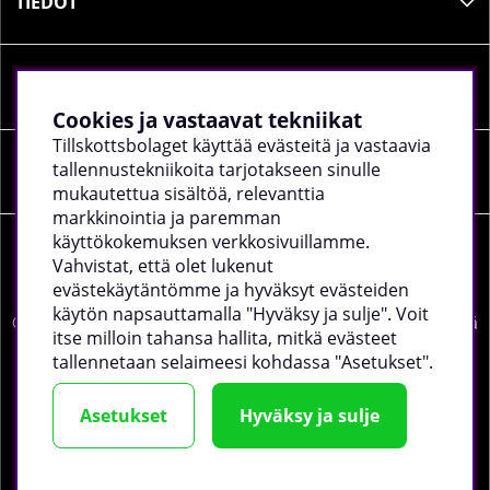
TIEDOT
SOSIAALINEN MEDIA
Cookies ja vastaavat tekniikat
Tillskottsbolaget käyttää evästeitä ja vastaavia
tallennustekniikoita tarjotakseen sinulle
YRITYKSEN TIEDOT
mukautettua sisältöä, relevanttia
markkinointia ja paremman
käyttökokemuksen verkkosivuillamme.
Vahvistat, että olet lukenut
evästekäytäntömme ja hyväksyt evästeiden
käytön napsauttamalla "Hyväksy ja sulje". Voit
©
2026 tillskottsbolaget.fi. Käytämme evästeitä -
lue lisää
itse milloin tahansa hallita, mitkä evästeet
täältä
.
tallennetaan selaimeesi kohdassa "Asetukset".
Asetukset
Hyväksy ja sulje