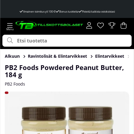
Ilmainen toimitus yli 100 €!
Bonus tuotteita
Pisteitä kaikista ostoksistasi
Toivelista
Lukumäärä toivel
.
Ost
Mää
.
Alkuun
Ravintolisät & Elintarvikkeet
Elintarvikkeet
PB2 Foods Powdered Peanut Butter,
184 g
PB2 Foods
Tuotekuvat PB2 Foods Powdered Peanut Butter, 184 g