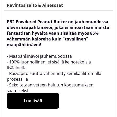
Ravintosisältö & Ainesosat
PB2 Powdered Peanut Butter on jauhemuodossa
oleva maapähkinävoi, joka ei ainoastaan maistu
fantastisen hyvältä vaan sisältää myös 85%
vähemmän kaloreita kuin "tavallinen"
maapähkinävoi!
- Maapähkinävoi jauhemuodossa
- 100% luonnollinen, ei sisällä keinotekoisia
lisäaineita
- Rasvapitoisuutta vähennetty kemikaalittomalla
prosessilla
- Sekoitetaan veteen halutun koostumuksen
saamiseksi
- Täydellinen smoothieissa, leivonnaisissa,
Lue lisää
puuroissa jne.
Mikä on PB2 Powdered Peanut Butter?