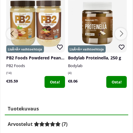
PB2 Foods Powdered Peanut Butter, 454 g
Bodylab Proteinella, 250 g
N
PB2 Foods
Bodylab
N
14
4
0
€35.59
€8.06
€
Osta!
Osta!
Tuotekuvaus
Arvostelut
(
7
)