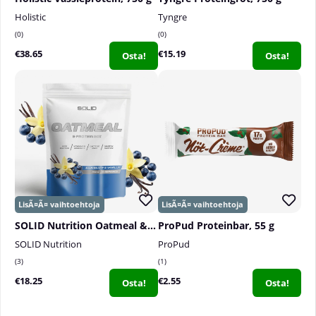
Holistic
Tyngre
0
0
€38.65
€15.19
Osta!
Osta!
SOLID Nutrition Oatmeal & Protein Mix, 750 g
ProPud Proteinbar, 55 g
SOLID Nutrition
ProPud
3
1
€18.25
€2.55
Osta!
Osta!