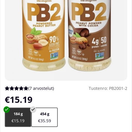
(
7 arvostelut
)
Tuotenro:
PB2001-2
Keskiarvoluokitus 5 / 5 Arvioiden määrä 7
€15.19
184 g
454 g
€15.19
€35.59