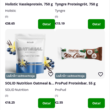
Holistic Vassleprotein, 750 g
Tyngre Proteingröt, 750 g
Holistic
Tyngre
0
0
€38.65
€15.19
Osta!
Osta!
SOLID Nutrition Oatmeal & Protein Mix, 750 g
ProPud Proteinbar, 55 g
SOLID Nutrition
ProPud
3
1
€18.25
€2.55
Osta!
Osta!