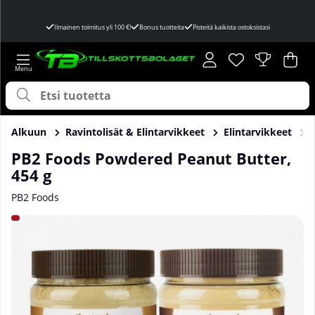
Ilmainen toimitus yli 100 €!
Bonus tuotteita
Pisteitä kaikista ostoksistasi
Toivelista
Lukumäärä toivel
.
Ost
Mää
.
Alkuun
Ravintolisät & Elintarvikkeet
Elintarvikkeet
PB2 Foods Powdered Peanut Butter,
454 g
PB2 Foods
Tuotekuvat PB2 Foods Powdered Peanut Butter, 454 g