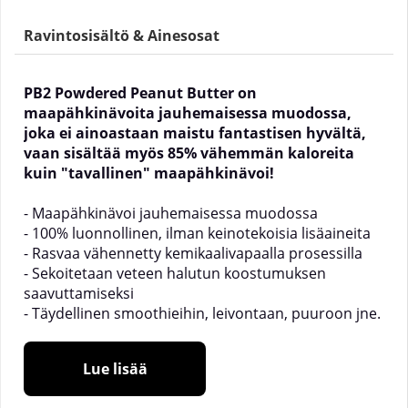
Ravintosisältö & Ainesosat
PB2 Powdered Peanut Butter on
maapähkinävoita jauhemaisessa muodossa,
joka ei ainoastaan maistu fantastisen hyvältä,
vaan sisältää myös 85% vähemmän kaloreita
kuin "tavallinen" maapähkinävoi!
- Maapähkinävoi jauhemaisessa muodossa
- 100% luonnollinen, ilman keinotekoisia lisäaineita
- Rasvaa vähennetty kemikaalivapaalla prosessilla
- Sekoitetaan veteen halutun koostumuksen
saavuttamiseksi
- Täydellinen smoothieihin, leivontaan, puuroon jne.
Mitä on PB2 Powdered Peanut Butter?
Lue lisää
PB2 Powdered Peanut Butter on maapähkinävoita
jauhemaisessa muodossa, joka maistuu erittäin