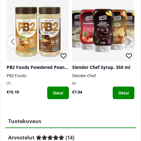
PB2 Foods Powdered Peanut Butter, 184 g
Slender Chef Syrup, 350 ml
N
PB2 Foods
Slender Chef
N
7
0
0
€15.19
€7.04
€
Osta!
Osta!
Tuotekuvaus
Arvostelut
(
14
)