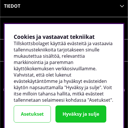
TIEDOT
SOSIAALINEN MEDIA
Cookies ja vastaavat tekniikat
Tillskottsbolaget käyttää evästeitä ja vastaavia
tallennustekniikoita tarjotakseen sinulle
YRITYKSEN TIEDOT
mukautettua sisältöä, relevanttia
markkinointia ja paremman
käyttökokemuksen verkkosivuillamme.
Vahvistat, että olet lukenut
evästekäytäntömme ja hyväksyt evästeiden
käytön napsauttamalla "Hyväksy ja sulje". Voit
©
2026 tillskottsbolaget.fi. Käytämme evästeitä -
lue lisää
itse milloin tahansa hallita, mitkä evästeet
täältä
.
tallennetaan selaimeesi kohdassa "Asetukset".
Asetukset
Hyväksy ja sulje