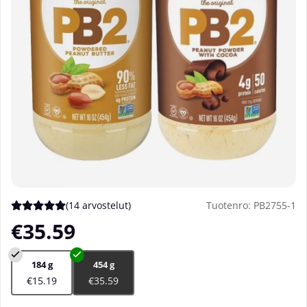
(
14 arvostelut
)
Tuotenro:
PB2755-1
Keskiarvoluokitus 5 / 5 Arvioiden määrä 14
€35.59
184 g
454 g
€15.19
€35.59