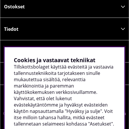
Ostokset
Tiedot
Sosiaalinen media
Cookies ja vastaavat tekniikat
Tillskottsbolaget käyttää evästeitä ja vastaavia
tallennustekniikoita tarjotakseen sinulle
Yrityksen tiedot
mukautettua sisältöä, relevanttia
markkinointia ja paremman
käyttökokemuksen verkkosivuillamme.
Vahvistat, että olet lukenut
evästekäytäntömme ja hyväksyt evästeiden
käytön napsauttamalla "Hyväksy ja sulje". Voit
©
2026 tillskottsbolaget.fi. Käytämme evästeitä -
lue lisää
itse milloin tahansa hallita, mitkä evästeet
täältä
.
tallennetaan selaimeesi kohdassa "Asetukset".