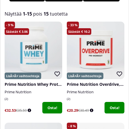
Näyttää
1-15
pois
15
tuotetta
Tuotteet
9
33
3.06
10.2
Prime Nutrition Whey Protein, 800 g
Prime Nutrition Overdrive, 300 g
Prime Nutrition
Prime Nutrition
2
2
Osta!
Osta!
€32.53
€20.29
€35.59
€30.49
8