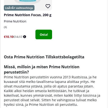
Prime Nutrition Focus, 200 g
Prime Nutrition
3
Osta!
€10.10
€14.17
Osta Prime Nutrition Tillskottsbolagetilta
Missä, milloin ja miten Prime Nutrition
perustettiin?
Prime Nutrition perustettiin vuonna 2013 Ruotsissa, ja he
kuvaavat sitä melko tavallisena tapana aloittaa yritys. He
olivat muutamia ystäviä, joilla oli ajatus parantaa jotain.
Kaikki alkoi heidän omasta keittiöstään, he tutkivat ja
kokeilivat, kunnes ymmärsivät, miten kaikki liittyi toisiinsa ja
perusteet olivat selvät. Sitten he vahingossa tulivat melko
hyviksi siinä, ja Prime Nutrition oli perustettu.