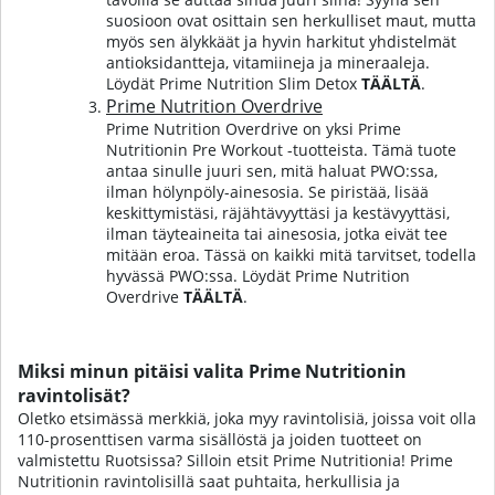
suosioon ovat osittain sen herkulliset maut, mutta
myös sen älykkäät ja hyvin harkitut yhdistelmät
antioksidantteja, vitamiineja ja mineraaleja.
Löydät Prime Nutrition Slim Detox
TÄÄLTÄ
.
Prime Nutrition Overdrive
Prime Nutrition Overdrive on yksi Prime
Nutritionin Pre Workout -tuotteista. Tämä tuote
antaa sinulle juuri sen, mitä haluat PWO:ssa,
ilman hölynpöly-ainesosia. Se piristää, lisää
keskittymistäsi, räjähtävyyttäsi ja kestävyyttäsi,
ilman täyteaineita tai ainesosia, jotka eivät tee
mitään eroa. Tässä on kaikki mitä tarvitset, todella
hyvässä PWO:ssa.
Löydät Prime Nutrition
Overdrive
TÄÄLTÄ
.
Miksi minun pitäisi valita Prime Nutritionin
ravintolisät?
Oletko etsimässä merkkiä, joka myy ravintolisiä, joissa voit olla
110-prosenttisen varma sisällöstä ja joiden tuotteet on
valmistettu Ruotsissa? Silloin etsit Prime Nutritionia! Prime
Nutritionin ravintolisillä saat puhtaita, herkullisia ja