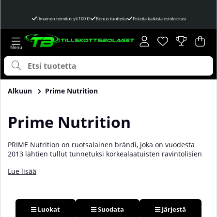
Ilmainen toimitus yli 100 €!
Bonus tuotteita
Pisteitä kaikista ostoksistasi
Toivelista
Lukumäärä toivel
.
Ost
Mää
.
Alkuun
Prime Nutrition
Prime Nutrition
PRIME Nutrition on ruotsalainen brändi, joka on vuodesta
2013 lähtien tullut tunnetuksi korkealaatuisten ravintolisien
valmistajana. He tarjoavat ehkä Ruotsin puhtaimpia tuotteita,
Lue lisää
ilman halpoja täyteaineita ja erittäin kilpailukykyisillä
hinnoilla. Toisin sanoen brändi tarjoaa laadukkaita ja
edullisia tuotteita, jotka sopivat niin kuntoilijoille kuin huippu-
urheilijoillekin. Täältä löydät laajan valikoiman Prime
Nutrition -tuotteita!
Luokat
Suodata
Järjestä