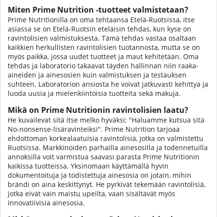
Miten Prime Nutrition -tuotteet valmistetaan?
Prime Nutritionilla on oma tehtaansa Etelä-Ruotsissa, itse
asiassa se on Etelä-Ruotsin eteläisin tehdas, kun kyse on
ravintolisien valmistuksesta. Tämä tehdas vastaa osaltaan
kaikkien herkullisten ravintolisien tuotannosta, mutta se on
myös paikka, jossa uudet tuotteet ja maut kehitetään. Oma
tehdas ja laboratorio takaavat täyden hallinnan niin raaka-
aineiden ja ainesosien kuin valmistuksen ja testauksen
suhteen. Laboratorion ansiosta he voivat jatkuvasti kehittyä ja
luoda uusia ja mielenkiintoisia tuotteita sekä makuja.
Mikä on Prime Nutritionin ravintolisien laatu?
He kuvailevat sitä itse melko hyväksi; "Haluamme kutsua sitä
No-nonsense-lisäravinteiksi". Prime Nutrition tarjoaa
ehdottoman korkealaatuisia ravintolisiä, jotka on valmistettu
Ruotsissa. Markkinoiden parhailla ainesosilla ja todennetuilla
annoksilla voit varmistua saavasi parasta Prime Nutritionin
kaikissa tuotteissa. Yksinomaan käyttämällä hyvin
dokumentoituja ja todistettuja ainesosia on jotain, mihin
brändi on aina keskittynyt. He pyrkivät tekemään ravintolisiä,
jotka eivät vain maistu upeilta, vaan sisältävät myös
innovatiivisia ainesosia.