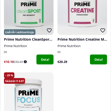
Prime Nutrition CleanSport, 375 g
Prime Nutrition Creatine Monohydrate, 300 g
Prime Nutrition
Prime Nutrition
0
0
Osta!
Osta!
€10.10
€20.29
€30.49
29
4.07