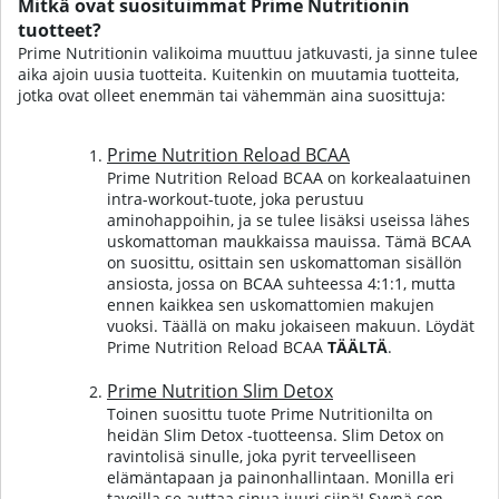
Mitkä ovat suosituimmat Prime Nutritionin
tuotteet?
Prime Nutritionin valikoima muuttuu jatkuvasti, ja sinne tulee
aika ajoin uusia tuotteita. Kuitenkin on muutamia tuotteita,
jotka ovat olleet enemmän tai vähemmän aina suosittuja:
Prime Nutrition Reload BCAA
Prime Nutrition Reload BCAA on korkealaatuinen
intra-workout-tuote, joka perustuu
aminohappoihin, ja se tulee lisäksi useissa lähes
uskomattoman maukkaissa mauissa. Tämä BCAA
on suosittu, osittain sen uskomattoman sisällön
ansiosta, jossa on BCAA suhteessa 4:1:1, mutta
ennen kaikkea sen uskomattomien makujen
vuoksi. Täällä on maku jokaiseen makuun.
Löydät
Prime Nutrition Reload BCAA
TÄÄLTÄ
.
Prime Nutrition Slim Detox
Toinen suosittu tuote Prime Nutritionilta on
heidän Slim Detox -tuotteensa. Slim Detox on
ravintolisä sinulle, joka pyrit terveelliseen
elämäntapaan ja painonhallintaan. Monilla eri
tavoilla se auttaa sinua juuri siinä! Syynä sen