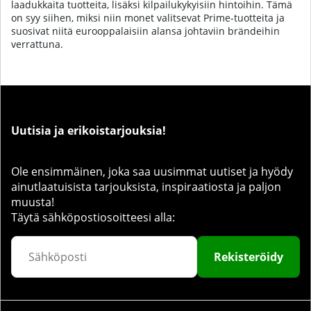
laadukkaita tuotteita, lisäksi kilpailukykyisiin hintoihin. Tämä
on syy siihen, miksi niin monet valitsevat Prime-tuotteita ja
suosivat niitä eurooppalaisiin alansa johtaviin brändeihin
verrattuna.
Uutisia ja erikoistarjouksia!
Ole ensimmäinen, joka saa uusimmat uutiset ja hyödy
ainutlaatuisista tarjouksista, inspiraatiosta ja paljon
muusta!
Täytä sähköpostiosoitteesi alla:
Rekisteröidy