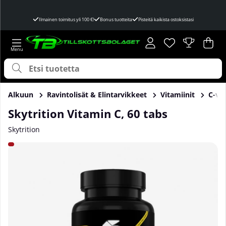
Ilmainen toimitus yli 100 €!
Bonus tuotteita
Pisteitä kaikista ostoksistasi
Toivelista
Lukumäärä toivel
.
Ost
Mää
.
Alkuun
Ravintolisät & Elintarvikkeet
Vitamiinit
C-vit
Skytrition Vitamin C, 60 tabs
Skytrition
Tuotekuvat Skytrition Vitamin C, 60 tabs