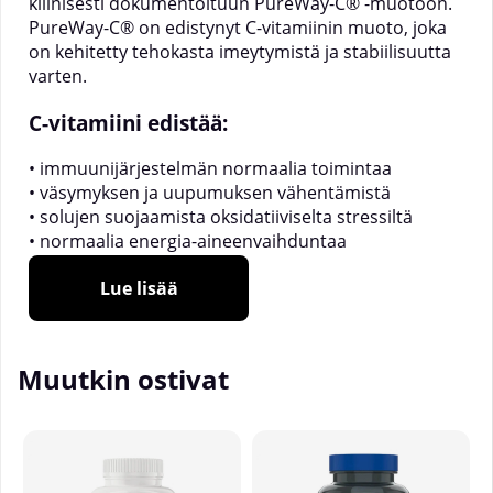
kliinisesti dokumentoituun PureWay-C® -muotoon.
PureWay-C® on edistynyt C-vitamiinin muoto, joka
on kehitetty tehokasta imeytymistä ja stabiilisuutta
varten.
C-vitamiini edistää:
• immuunijärjestelmän normaalia toimintaa
• väsymyksen ja uupumuksen vähentämistä
• solujen suojaamista oksidatiiviselta stressiltä
• normaalia energia-aineenvaihduntaa
• normaalia psykologista toimintaa
Lue lisää
• raudan imeytymisen lisääntymistä
Annosten määrä per pakkaus: 60 kpl.
Muutkin ostivat
Annostus:
Ota 1 tabletti veden tai valitsemasi
juoman kanssa. (Tabletti on uurrettu ja voidaan
puolittaa tarvittaessa.)
Säilytettävä lasten ulottumattomissa tiiviisti
suljetussa alkuperäispakkauksessa.