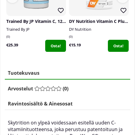
Trained By JP Vitamin C, 120 caps
DY Nutrition Vitamin C Plus, 60 tabs
Trained By JP
DY Nutrition
S
0
0
0
€25.39
€15.19
€
Osta!
Osta!
Tuotekuvaus
Arvostelut
(
0
)
Ravintosisältö & Ainesosat
Skytrition on ylpeä voidessaan esitellä uuden C-
vitamiinituotteensa, joka perustuu patentoituun ja