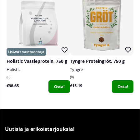
Holistic Vassleprotein, 750 g
Tyngre Proteingröt, 750 g
Holistic
Tyngre
0
0
€38.65
€15.19
Osta!
Osta!
Uutisia ja erikoistarjouksia!