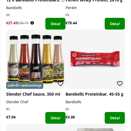
Barebells
Per4m
0
0
€27.43
€79.44
€36.71
Osta!
Osta!
Slender Chef Sauce, 350 ml
Barebells Proteinbar, 45-55 g
Slender Chef
Barebells
6
2
€7.04
€3.06
Osta!
Osta!