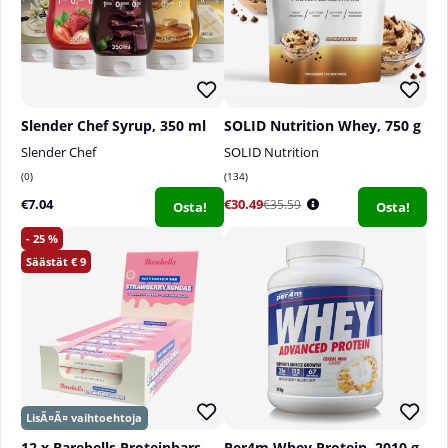
Slender Chef Syrup, 350 ml
SOLID Nutrition Whey, 750 g
Slender Chef
SOLID Nutrition
0
134
€7.04
€30.49
€35.59
Osta!
Osta!
25
9
12 x Barebells Proteinbars, 55 g
Per4m Whey Protein, 2010 g