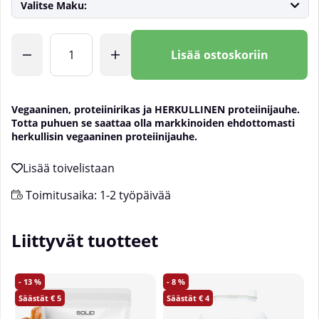
Valitse Maku:
Lkm
Lisää ostoskoriin
Vegaaninen, proteiinirikas ja HERKULLINEN proteiinijauhe.
Totta puhuen se saattaa olla markkinoiden ehdottomasti
herkullisin vegaaninen proteiinijauhe.
Toimitusaika:
1-2 työpäivää
Liittyvät tuotteet
13
8
5
4