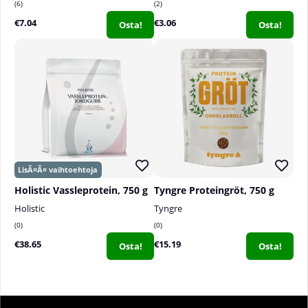
harjoituksen jälkeen.
6
2
€7.04
€3.06
Osta!
Osta!
Holistic Vassleprotein, 750 g
Tyngre Proteingröt, 750 g
Holistic
Tyngre
0
0
€38.65
€15.19
Osta!
Osta!