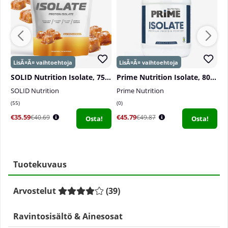
SOLID Nutrition Isolate, 750 g
Prime Nutrition Isolate, 800 g
SOLID Nutrition
Prime Nutrition
S
55
0
0
€35.59
€45.79
€
€40.69
€49.87
Osta!
Osta!
Tuotekuvaus
Arvostelut
(
39
)
Ravintosisältö & Ainesosat