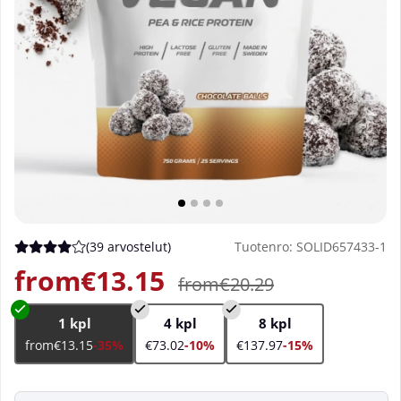
(
39 arvostelut
)
Tuotenro:
SOLID657433-1
Keskiarvoluokitus 4 / 5 Arvioiden määrä 39
from€13.15
from€20.29
1 kpl
4 kpl
8 kpl
from€13.15
-35%
€73.02
-10%
€137.97
-15%