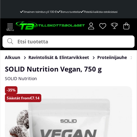
Ilmainen toimitus yli 100 €!
Bonus tuotteita
Pisteitä kaikista ostoksistasi
Toivelista
Lukumäärä toivel
.
Ost
Mää
.
Alkuun
Ravintolisät & Elintarvikkeet
Proteiinijauhe
SOLID Nutrition Vegan, 750 g
SOLID Nutrition
Tuotekuvat SOLID Nutrition Vegan, 750 g
35
Säästät
from€7.14