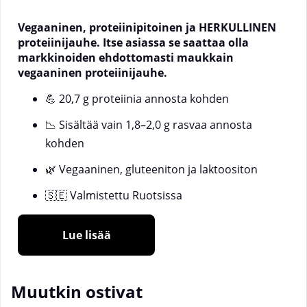
Vegaaninen, proteiinipitoinen ja HERKULLINEN
proteiinijauhe. Itse asiassa se saattaa olla
markkinoiden ehdottomasti maukkain
vegaaninen proteiinijauhe.
💪 20,7 g proteiinia annosta kohden
📉 Sisältää vain 1,8–2,0 g rasvaa annosta
kohden
🌿 Vegaaninen, gluteeniton ja laktoositon
🇸🇪 Valmistettu Ruotsissa
🌾 Valmistettu herne- ja riisiproteiini-isolaatista
Lue lisää
Mikä on VEGAN?
VEGAN SOLID Nutritionilta on maukas ja ravitseva
Muutkin ostivat
vegaaninen proteiinijauhe, joka on valmistettu