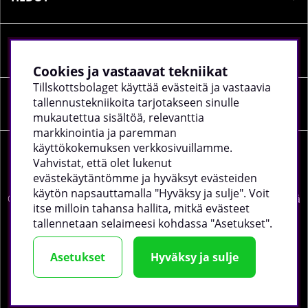
SOSIAALINEN MEDIA
Cookies ja vastaavat tekniikat
Tillskottsbolaget käyttää evästeitä ja vastaavia
tallennustekniikoita tarjotakseen sinulle
YRITYKSEN TIEDOT
mukautettua sisältöä, relevanttia
markkinointia ja paremman
käyttökokemuksen verkkosivuillamme.
Vahvistat, että olet lukenut
evästekäytäntömme ja hyväksyt evästeiden
käytön napsauttamalla "Hyväksy ja sulje". Voit
©
2026 tillskottsbolaget.fi. Käytämme evästeitä -
lue lisää
itse milloin tahansa hallita, mitkä evästeet
täältä
.
tallennetaan selaimeesi kohdassa "Asetukset".
Asetukset
Hyväksy ja sulje