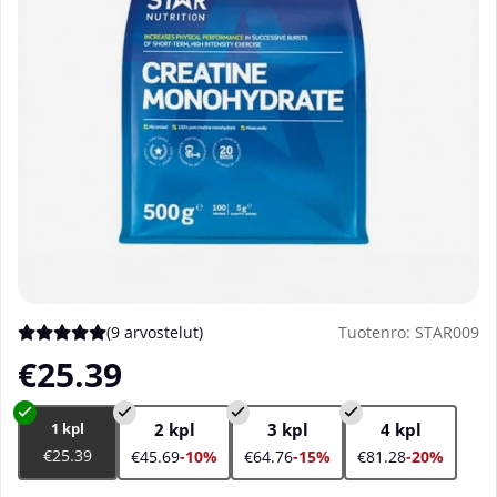
(
9 arvostelut
)
Tuotenro:
STAR009
Keskiarvoluokitus 5 / 5 Arvioiden määrä 9
€25.39
1 kpl
2 kpl
3 kpl
4 kpl
€25.39
€45.69
-10%
€64.76
-15%
€81.28
-20%