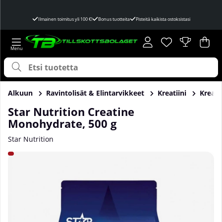
Ilmainen toimitus yli 100 €!
Bonus tuotteita
Pisteitä kaikista ostoksistasi
Toivelista
Lukumäärä toivel
.
Ost
Mää
.
Alkuun
Ravintolisät & Elintarvikkeet
Kreatiini
Kreati
Star Nutrition Creatine
Monohydrate, 500 g
Star Nutrition
Tuotekuvat Star Nutrition Creatine Monohydrate, 500 g