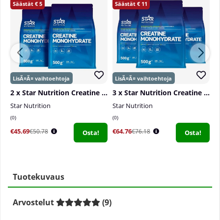
5
11
2 x Star Nutrition Creatine Monohydrate, 500 g
3 x Star Nutrition Creatine Monohydrate, 500 g
Star Nutrition
Star Nutrition
P
0
0
0
€45.69
€64.76
€
€50.78
€76.18
Osta!
Osta!
Tuotekuvaus
Arvostelut
(
9
)