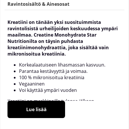
Ravintosisältö & Ainesosat
Kreatiini on tänään yksi suosituimmista
ravintolisistä urheilijoiden keskuudessa ympäri
maailmaa. Creatine Monohydrate Star
Nutritionilta on täysin puhdasta
kreatiinimonohydraattia, joka sisältää vain
mikronisoitua kreatiinia.
Korkealaatuiseen lihasmassan kasvuun.
Parantaa kestävyyttä ja voimaa.
100 % mikronisoitua kreatiinia
Vegaaninen
Voi käyttää ympäri vuoden
Kreatiini on markkinoille tulonsa jälkeen
vakiinnuttanut asemansa suosikkina lukemattomien
Lue lisää
käyttäjien keskuudessa maailmanlaajuisesti.
Kreatiini on tänään yksi maailman tutkituimmista
ravintolisistä, ja tiede tuntee hyvin tämän aineen