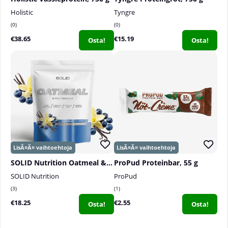
Holistic
Tyngre
0
0
€38.65
€15.19
Osta!
Osta!
SOLID Nutrition Oatmeal & Protein Mix, 750 g
ProPud Proteinbar, 55 g
SOLID Nutrition
ProPud
3
1
€18.25
€2.55
Osta!
Osta!