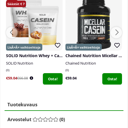
7
SOLID Nutrition Whey + Casein
Chained Nutrition Micellar Casein, 1560 g
SOLID Nutrition
Chained Nutrition
S
0
0
1
€59.04
€59.04
€
€66.08
Osta!
Osta!
Tuotekuvaus
Arvostelut
(
0
)