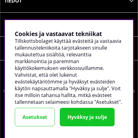
TIEDOT
SOSIAALINEN MEDIA
Cookies ja vastaavat tekniikat
Tillskottsbolaget käyttää evästeitä ja vastaavia
tallennustekniikoita tarjotakseen sinulle
YRITYKSEN TIEDOT
mukautettua sisältöä, relevanttia
markkinointia ja paremman
käyttökokemuksen verkkosivuillamme.
Vahvistat, että olet lukenut
evästekäytäntömme ja hyväksyt evästeiden
käytön napsauttamalla "Hyväksy ja sulje". Voit
©
2026 tillskottsbolaget.fi. Käytämme evästeitä -
lue lisää
itse milloin tahansa hallita, mitkä evästeet
täältä
.
tallennetaan selaimeesi kohdassa "Asetukset".
Asetukset
Hyväksy ja sulje