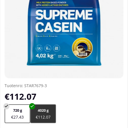
Tuotenro:
STAR7679-3
€112.07
720 g
4020 g
€27.43
€112.07