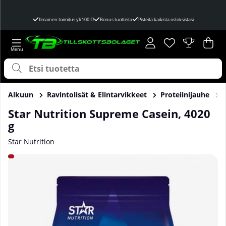
Ilmainen toimitus yli 100 €!
Bonus tuotteita
Pisteitä kaikista ostoksistasi
Toivelista
Lukumäärä toivel
.
Ost
Mää
.
Alkuun
Ravintolisät & Elintarvikkeet
Proteiinijauhe
Star Nutrition Supreme Casein, 4020
g
Star Nutrition
Tuotekuvat Star Nutrition Supreme Casein, 4020 g