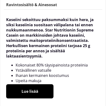
Ravintosisältö & Ainesosat
Kaseiini sekoittuu paksummaksi kuin hera, ja
siksi kaseiinia suositaan välipalana tai ennen
nukkumaanmenoa. Star Nutritionin Supreme
Casein on markkinoiden johtava kaseiini,
valmistettu maitoproteiinikonsentraatista.
Herkullisen kermainen proteiini tarjoaa 25 g
proteiinia per annos ja sisältää
laktaasientsyymiä.
Kokonaiset 80% täysipainoista proteiinia
Ystävällinen vatsalle
Ihanan kermainen koostumus
Upeita makuja
Täydellinen iltaproteiiniksi
Lue lisää
Treenisi tulokset ovat suurelta osin ruokavaliosta
riippuvaisia. Proteiini on erittäin tärkeä osa
tuloksiasi, sillä se kasvattaa lihaksia. Ruoka