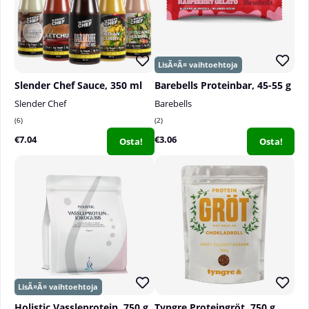
riippumatta harjoittelutasosta ja tavoitteista!
Slender Chef Sauce, 350 ml
Barebells Proteinbar, 45-55 g
Slender Chef
Barebells
6
2
€7.04
€3.06
Osta!
Osta!
Holistic Vassleprotein, 750 g
Tyngre Proteingröt, 750 g