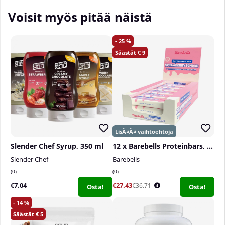
ruokavalion sekä terveellisten elämäntapojen
Voisit myös pitää näistä
tärkeys.
HUOM:
Sisältää maitoa ja maitoproteiinia.
25
9
Slender Chef Syrup, 350 ml
12 x Barebells Proteinbars, 55 g
Slender Chef
Barebells
0
0
€7.04
€27.43
€36.71
Osta!
Osta!
14
5