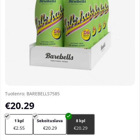
Tuotenro:
BAREBELLS7585
€20.29
1 kpl
Sekoituslava
8 kpl
€2.55
€20.29
€20.29