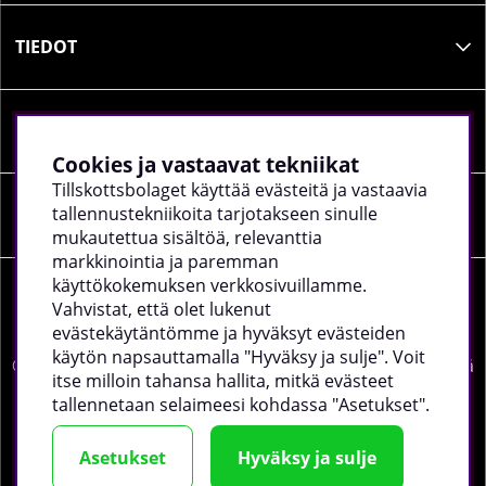
TIEDOT
SOSIAALINEN MEDIA
Cookies ja vastaavat tekniikat
Tillskottsbolaget käyttää evästeitä ja vastaavia
tallennustekniikoita tarjotakseen sinulle
YRITYKSEN TIEDOT
mukautettua sisältöä, relevanttia
markkinointia ja paremman
käyttökokemuksen verkkosivuillamme.
Vahvistat, että olet lukenut
evästekäytäntömme ja hyväksyt evästeiden
käytön napsauttamalla "Hyväksy ja sulje". Voit
©
2026 tillskottsbolaget.fi. Käytämme evästeitä -
lue lisää
itse milloin tahansa hallita, mitkä evästeet
täältä
.
tallennetaan selaimeesi kohdassa "Asetukset".
Asetukset
Hyväksy ja sulje