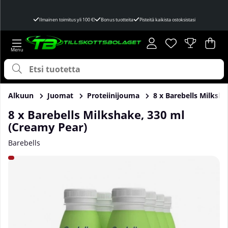
Ilmainen toimitus yli 100 €!
Bonus tuotteita
Pisteitä kaikista ostoksistasi
Toivelista
Lukumäärä toivel
.
Ost
Mää
.
Alkuun
Juomat
Proteiinijouma
8 x Barebells Milksh
8 x Barebells Milkshake, 330 ml
(Creamy Pear)
Barebells
Tuotekuvat 8 x Barebells Milkshake, 330 ml (Creamy Pear)