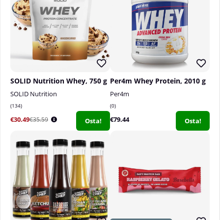
SOLID Nutrition Whey, 750 g
Per4m Whey Protein, 2010 g
SOLID Nutrition
Per4m
134
0
€30.49
€79.44
€35.59
Osta!
Osta!