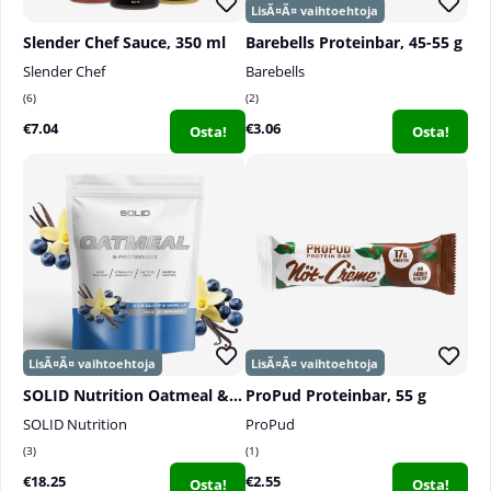
Slender Chef Sauce, 350 ml
Barebells Proteinbar, 45-55 g
Slender Chef
Barebells
6
2
€7.04
€3.06
Osta!
Osta!
SOLID Nutrition Oatmeal & Protein Mix, 750 g
ProPud Proteinbar, 55 g
SOLID Nutrition
ProPud
3
1
€18.25
€2.55
Osta!
Osta!