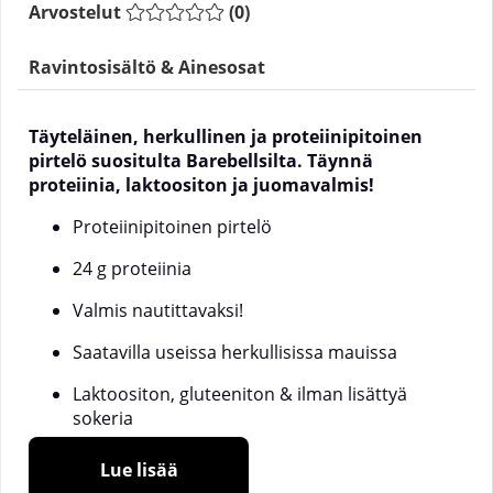
Arvostelut
(
0
)
Ravintosisältö & Ainesosat
Täyteläinen, herkullinen ja proteiinipitoinen
pirtelö suositulta Barebellsilta. Täynnä
proteiinia, laktoositon ja juomavalmis!
Proteiinipitoinen pirtelö
24 g proteiinia
Valmis nautittavaksi!
Saatavilla useissa herkullisissa mauissa
Laktoositon, gluteeniton & ilman lisättyä
sokeria
Ainoa ero Barebells Milkshaken ja tavallisen rasva- ja
Lue lisää
sokeripitoisen pirtelön välillä on ravintosisältö.