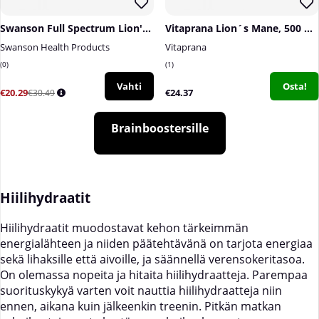
Swanson Full Spectrum Lion's Mane Mushroom, 500 mg, 60 caps
Vitaprana Lion´s Mane, 500 mg, 100 caps
Swanson Health Products
Vitaprana
0
1
Vahti
Osta!
€20.29
€24.37
€30.49
Brainboostersille
Hiilihydraatit
Hiilihydraatit muodostavat kehon tärkeimmän
energialähteen ja niiden päätehtävänä on tarjota energiaa
sekä lihaksille että aivoille, ja säännellä verensokeritasoa.
On olemassa nopeita ja hitaita hiilihydraatteja. Parempaa
suorituskykyä varten voit nauttia hiilihydraatteja niin
ennen, aikana kuin jälkeenkin treenin. Pitkän matkan