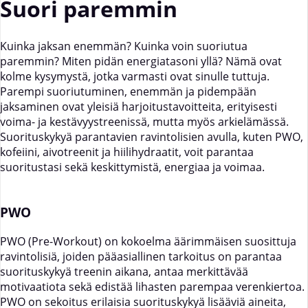
Suori paremmin
Kuinka jaksan enemmän? Kuinka voin suoriutua
paremmin? Miten pidän energiatasoni yllä? Nämä ovat
kolme kysymystä, jotka varmasti ovat sinulle tuttuja.
Parempi suoriutuminen, enemmän ja pidempään
jaksaminen ovat yleisiä harjoitustavoitteita, erityisesti
voima- ja kestävyystreenissä, mutta myös arkielämässä.
Suorituskykyä parantavien ravintolisien avulla, kuten PWO,
kofeiini, aivotreenit ja hiilihydraatit, voit parantaa
suoritustasi sekä keskittymistä, energiaa ja voimaa.
PWO
PWO (Pre-Workout) on kokoelma äärimmäisen suosittuja
ravintolisiä, joiden pääasiallinen tarkoitus on parantaa
suorituskykyä treenin aikana, antaa merkittävää
motivaatiota sekä edistää lihasten parempaa verenkiertoa.
PWO on sekoitus erilaisia suorituskykyä lisääviä aineita,