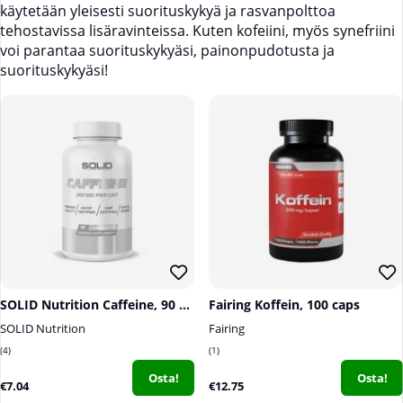
käytetään yleisesti suorituskykyä ja rasvanpolttoa
tehostavissa lisäravinteissa. Kuten kofeiini, myös synefriini
voi parantaa suorituskykyäsi, painonpudotusta ja
suorituskykyäsi!
SOLID Nutrition Caffeine, 90 caps
Fairing Koffein, 100 caps
SOLID Nutrition
Fairing
4
1
Osta!
Osta!
€7.04
€12.75