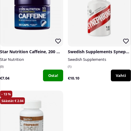
Star Nutrition Caffeine, 200 mg, 90 caps
Swedish Supplements Synephrine, 90 caps
Star Nutrition
Swedish Supplements
0
1
Osta!
Vahti
€7.04
€10.10
13
2.04