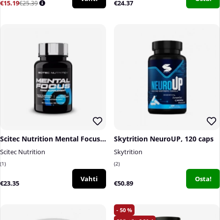
€15.19
€24.37
€25.39
Scitec Nutrition Mental Focus, 90 caps
Skytrition NeuroUP, 120 caps
Scitec Nutrition
Skytrition
1
2
Vahti
Osta!
€23.35
€50.89
50