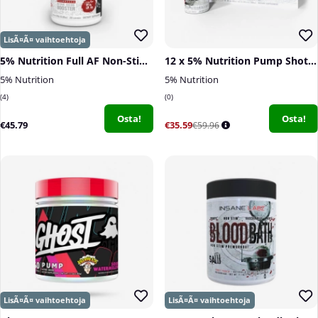
5% Nutrition Full AF Non-Stim Pre-Workout, 370 g
12 x 5% Nutrition Pump Shot, 59 ml
5% Nutrition
5% Nutrition
4
0
Osta!
Osta!
€45.79
€35.59
€59.96