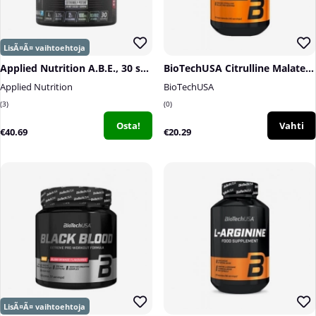
Applied Nutrition A.B.E., 30 serv.
BioTechUSA Citrulline Malate, 90 caps
Applied Nutrition
BioTechUSA
3
0
Osta!
Vahti
€40.69
€20.29