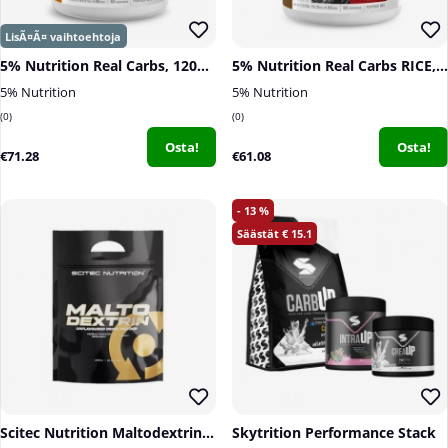
5% Nutrition Real Carbs, 1200 g
5% Nutrition Real Carbs RICE, Cocoa Heaven, 1580 g
5% Nutrition
5% Nutrition
0
0
Osta!
Osta!
€71.28
€61.08
13
15.1
Scitec Nutrition Maltodextrin, 2000 g
Skytrition Performance Stack