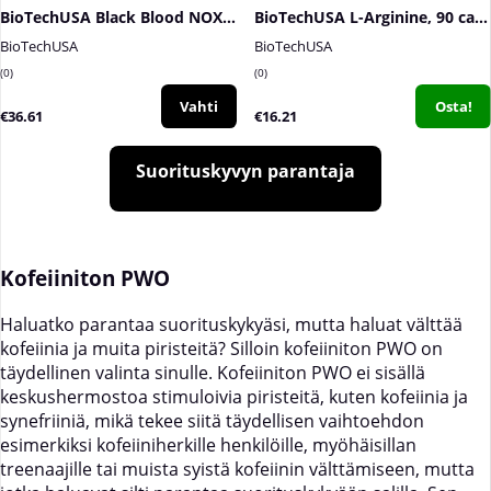
BioTechUSA Black Blood NOX+, 330 g
BioTechUSA L-Arginine, 90 caps
BioTechUSA
BioTechUSA
0
0
Vahti
Osta!
€36.61
€16.21
Suorituskyvyn parantaja
Kofeiiniton PWO
Haluatko parantaa suorituskykyäsi, mutta haluat välttää
kofeiinia ja muita piristeitä? Silloin kofeiiniton PWO on
täydellinen valinta sinulle. Kofeiiniton PWO ei sisällä
keskushermostoa stimuloivia piristeitä, kuten kofeiinia ja
synefriiniä, mikä tekee siitä täydellisen vaihtoehdon
esimerkiksi kofeiiniherkille henkilöille, myöhäisillan
treenaajille tai muista syistä kofeiinin välttämiseen, mutta