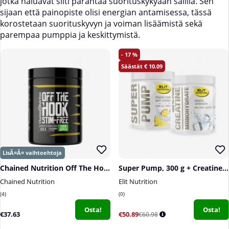
jotka haluavat silti parantaa suorituskykyään salilla. Sen
sijaan että painopiste olisi energian antamisessa, tässä
korostetaan suorituskyvyn ja voiman lisäämistä sekä
parempaa pumppia ja keskittymistä.
17
10.09
Chained Nutrition Off The Hook Stim Free, 525 g
Super Pump, 300 g + Creatine Monohydrate, 300 g
Chained Nutrition
Elit Nutrition
4
0
Osta!
Osta!
€37.63
€50.89
€60.98