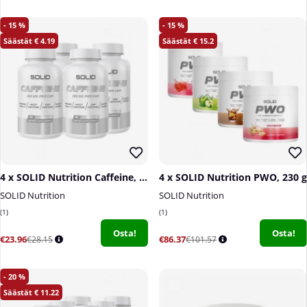
15
15
4.19
15.2
4 x SOLID Nutrition Caffeine, 90 caps
4 x SOLID Nutrition PWO, 230 g
SOLID Nutrition
SOLID Nutrition
1
1
Osta!
Osta!
€23.96
€86.37
€28.15
€101.57
20
11.22