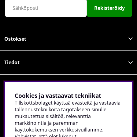
Rekisteröidy
Ostokset
Tiedot
Sosiaalinen media
Cookies ja vastaavat tekniikat
Tillskottsbolaget käyttää evästeitä ja vastaavia
tallennustekniikoita tarjotakseen sinulle
Yrityksen tiedot
mukautettua sisältöä, relevanttia
markkinointia ja paremman
käyttökokemuksen verkkosivuillamme.
Vahvistat, että olet lukenut