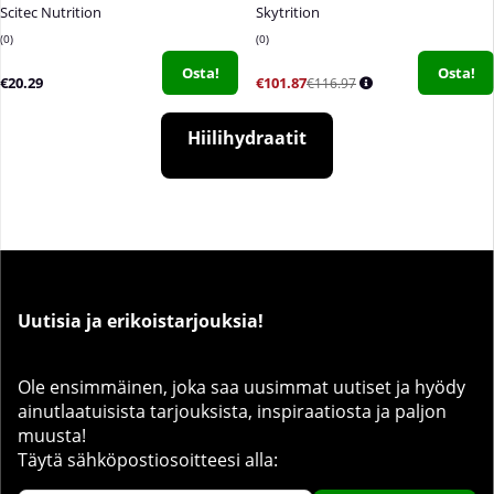
Scitec Nutrition
Skytrition
0
0
Osta!
Osta!
€20.29
€101.87
€116.97
Hiilihydraatit
Uutisia ja erikoistarjouksia!
Ole ensimmäinen, joka saa uusimmat uutiset ja hyödy
ainutlaatuisista tarjouksista, inspiraatiosta ja paljon
muusta!
Täytä sähköpostiosoitteesi alla: