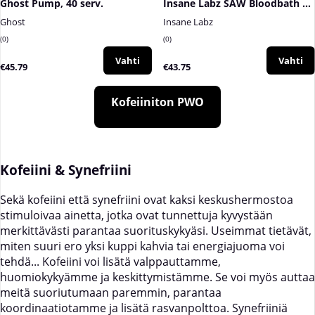
Ghost Pump, 40 serv.
Insane Labz SAW Bloodbath Pump PWO, 40 serv.
Ghost
Insane Labz
0
0
Vahti
Vahti
€45.79
€43.75
Kofeiiniton PWO
Kofeiini & Synefriini
Sekä kofeiini että synefriini ovat kaksi keskushermostoa
stimuloivaa ainetta, jotka ovat tunnettuja kyvystään
merkittävästi parantaa suorituskykyäsi. Useimmat tietävät,
miten suuri ero yksi kuppi kahvia tai energiajuoma voi
tehdä... Kofeiini voi lisätä valppauttamme,
huomiokykyämme ja keskittymistämme. Se voi myös auttaa
meitä suoriutumaan paremmin, parantaa
koordinaatiotamme ja lisätä rasvanpolttoa. Synefriiniä