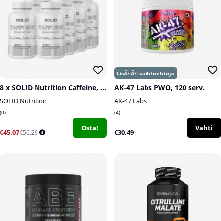
8 x SOLID Nutrition Caffeine, 90 caps
AK-47 Labs PWO, 120 serv.
SOLID Nutrition
AK-47 Labs
0
4
Osta!
Vahti
€45.07
€30.49
€56.29