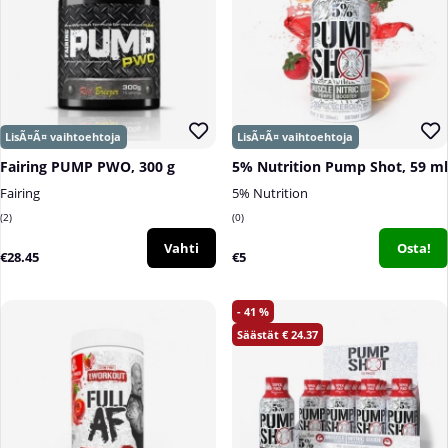
Fairing PUMP PWO, 300 g
5% Nutrition Pump Shot, 59 ml
Fairing
5% Nutrition
2
0
Vahti
Osta!
€28.45
€5
41
24.37