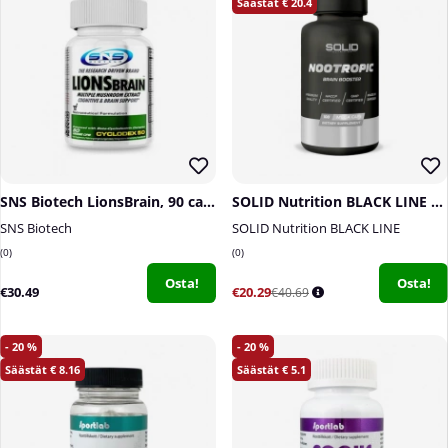
20.4
SNS Biotech LionsBrain, 90 caps
SOLID Nutrition BLACK LINE Nootropic, 100 mega caps
SNS Biotech
SOLID Nutrition BLACK LINE
0
0
Osta!
Osta!
€30.49
€20.29
€40.69
20
20
8.16
5.1