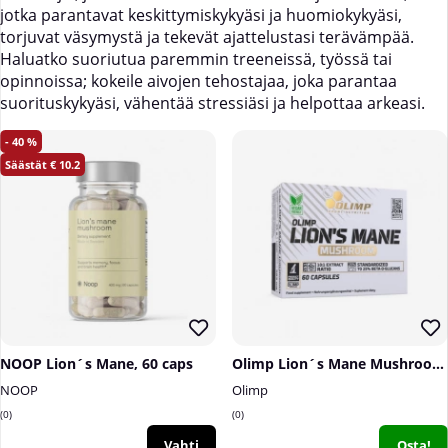
jotka parantavat keskittymiskykyäsi ja huomiokykyäsi,
torjuvat väsymystä ja tekevät ajattelustasi terävämpää.
Haluatko suoriutua paremmin treeneissä, työssä tai
opinnoissa; kokeile aivojen tehostajaa, joka parantaa
suorituskykyäsi, vähentää stressiäsi ja helpottaa arkeasi.
40
10.2
NOOP Lion´s Mane, 60 caps
Olimp Lion´s Mane Mushroom, 60 caps
NOOP
Olimp
0
0
Vahti
Osta!