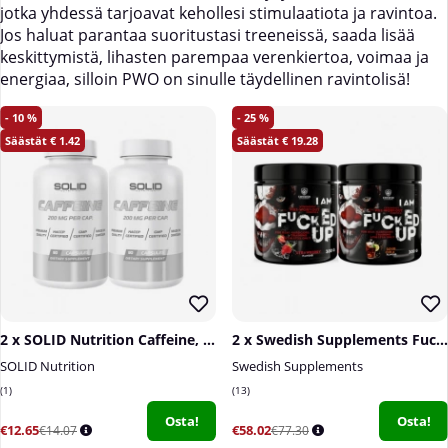
jotka yhdessä tarjoavat kehollesi stimulaatiota ja ravintoa.
Jos haluat parantaa suoritustasi treeneissä, saada lisää
keskittymistä, lihasten parempaa verenkiertoa, voimaa ja
energiaa, silloin PWO on sinulle täydellinen ravintolisä!
10
25
1.42
19.28
2 x SOLID Nutrition Caffeine, 90 caps
2 x Swedish Supplements Fucked Up Joker Edition, 300 g
SOLID Nutrition
Swedish Supplements
1
13
Osta!
Osta!
€12.65
€58.02
€14.07
€77.30