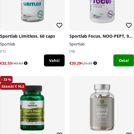
Sportlab Limitless, 60 caps
Sportlab Focus, NOO-PEPT, 90 caps
Sportlab
Sportlab
11
10
Vahti
Osta!
€32.53
€20.29
€40.69
€25.39
33
10.2