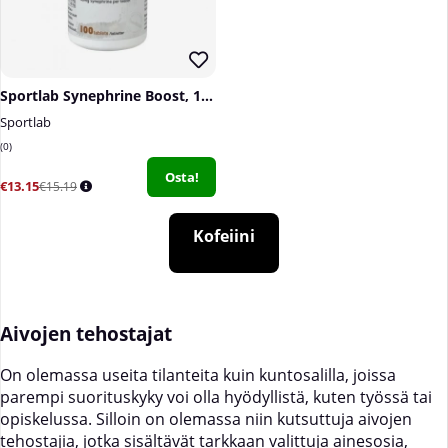
Sportlab Synephrine Boost, 100 tabs
Sportlab
0
Osta!
€13.15
€15.19
Kofeiini
Aivojen tehostajat
On olemassa useita tilanteita kuin kuntosalilla, joissa
parempi suorituskyky voi olla hyödyllistä, kuten työssä tai
opiskelussa. Silloin on olemassa niin kutsuttuja aivojen
tehostajia, jotka sisältävät tarkkaan valittuja ainesosia,